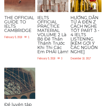
Grammar
Collocation
THE OFFICIAL
IELTS
HƯỚNG DẪN
GUIDE TO
OFFICIAL
TỪ A ĐẾN Z
Cách paraphrase
IELTS
PRACTICE
CÁCH NGHE
CAMBRIDGE
MATERIAL
TỐT PART 3 -
Part 2
VOLUME 2 Là
4 IELTS
February 5, 2018
·
1
Bộ Đề Thần
LISTENING
Thánh Trước
[KÈM GỢI Ý
Noun
Khi Thi Các
CÁC NGUỒN
Em PHẢI Làm!
NGHE]
Verb
February 5, 2018
·
3
December 10, 2017
Cấu trúc câu
Giải đề THPT
Report đề thi thật IELTS GENERAL
Đề thi thật Task 1
Đề luyện tập