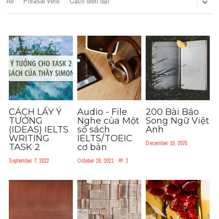
All
Phrasal verb
Cách diễn đạt
Cách diễn đạt
IELTS Videos - Ebook
HỌC THỬ →
Điểm báo
Adj
Idiom
CÁCH LẤY Ý
Audio - File
200 Bài Báo
TƯỞNG
Nghe của Một
Song Ngữ Việt
(IDEAS) IELTS
số sách
Anh
Khác
WRITING
IELTS/TOEIC
December 10, 2020
TASK 2
cơ bản
Từ vựng theo topic
September 7, 2022
October 28, 2021
·
2
Từ vựng theo Topic
Vocabulary - Grammar