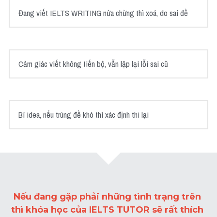
Adv
Đang viết IELTS WRITING nửa chừng thì xoá, do sai đề
Cách dùng từ
Từ vựng theo tiền tố
Cảm giác viết không tiến bộ, vẫn lặp lại lỗi sai cũ
Task 1
Ngân hàng đề thi máy
Bí idea, nếu trúng đề khó thì xác định thi lại
Phân biệt từ
Report đề thi thật IELTS
Advice
IELTS Advice
Nếu đang gặp phải những tình trạng trên 
Đề thi thật Task 2
thì khóa học của IELTS TUTOR sẽ rất thích 