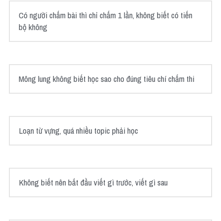
Grammar
Có người chấm bài thì chỉ chấm 1 lần, không biết có tiến 
Collocation
bộ không
Cách paraphrase
Part 2
Mông lung không biết học sao cho đúng tiêu chí chấm thi
Noun
Verb
Loạn từ vựng, quá nhiều topic phải học
Cấu trúc câu
Giải đề THPT
Không biết nên bắt đầu viết gì trước, viết gì sau
Report đề thi thật IELTS GENERAL
Đề thi thật Task 1