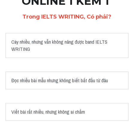
ONLINE 1 KÈM 1 
Cách diễn đạt
Trong IELTS WRITING, Có phải?
IELTS Videos - Ebook
HỌC THỬ →
Điểm báo
Cày nhiều, nhưng vẫn không nâng được band IELTS 
WRITING
Adj
Idiom
Đọc nhiều bài mẫu nhưng không biết bắt đầu từ đâu
Khác
Từ vựng theo topic
Từ vựng theo Topic
Viết bài rất nhiều, nhưng không ai chấm
Vocabulary - Grammar