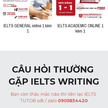
IELTS GENERAL online 1 kèm
IELTS ACADEMIC ONLINE 1
1
kèm 1
CÂU HỎI THƯỜNG 
GẶP IELTS WRITING
Bạn còn thắc mắc nào thì liên lạc IELTS 
TUTOR sđt / zalo 
0905834420