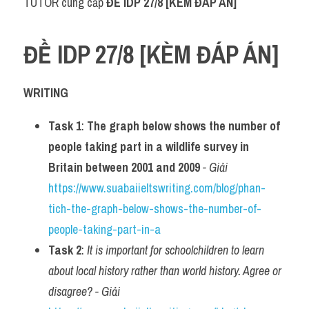
TUTOR cung cấp 
ĐỀ IDP 27/8 [KÈM ĐÁP ÁN] 
Grammar
Collocation
ĐỀ IDP 27/8 [KÈM ĐÁP ÁN]
Cách paraphrase
WRITING
Part 2
Task 1
: 
The graph below shows the number of 
Noun
people taking part in a wildlife survey in 
Verb
Britain between 2001 and 2009 
- Giải 
https://www.suabaiieltswriting.com/blog/phan-
Cấu trúc câu
tich-the-graph-below-shows-the-number-of-
Giải đề THPT
people-taking-part-in-a
Task 2
: 
It is important for schoolchildren to learn 
Report đề thi thật IELTS GENERAL
about local history rather than world history. Agree or 
Đề thi thật Task 1
disagree? - Giải 