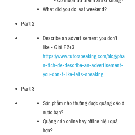
  - Có muốn trở thành artist không?
What did you do last weekend?
Listening
Speaking
Part 2
Writing
Describe an advertisement you don’t 
like - Giải P2+3 
Reading
https://www.tutorspeaking.com/blog/pha
Homepage
n-tich-de-describe-an-advertisement-
you-don-t-like-ielts-speaking
Part 3
Sản phẩm nào thường được quảng cáo ở 
nước bạn?
Quảng cáo online hay offline hiệu quả 
hơn?