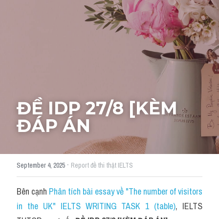
Cách diễn đạt
IELTS Videos - Ebook
HỌC THỬ →
Điểm báo
Adj
ĐỀ IDP 27/8 [KÈM 
Idiom
ĐÁP ÁN
Khác
Từ vựng theo topic
·
September 4, 2025
Report đề thi thật IELTS
Từ vựng theo Topic
Bên cạnh 
Phân tích bài essay về "The number of visitors 
Vocabulary - Grammar
in the UK" IELTS WRITING TASK 1 (table)
, IELTS 