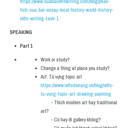
https://www.suabaiieltswriting.com/blog/phan-
Adv
tich-sua-bai-essay-local-history-world-history-
ielts-writing-task-1
Cách dùng từ
Từ vựng theo tiền tố
SPEAKING
Task 1
Part 1
Ngân hàng đề thi máy
Work or study?
Change a thing at place you study?
Phân biệt từ
Art: Từ vựng topic art 
Report đề thi thật IELTS
https://www.ieltsdanang.vn/blog/ielts-
tu-vung-topic-art-drawing-painting
Advice
  - Thích modern art hay traditional 
IELTS Advice
art?
  - Có hay đi gallery không?
Đề thi thật Task 2