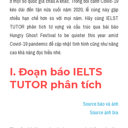
ở một số quốc gia châu Á khác. Trong bối cảnh Covid-19 
Grammar
kéo dài đến tận nửa cuối năm 2020, lễ cúng này gặp 
Collocation
nhiều hạn chế hơn so với mọi năm. Hãy cùng IELST 
TUTOR phân tích từ vựng và cấu trúc qua bài báo 
Cách paraphrase
Hungry Ghost Festival to be quieter this year amid 
Part 2
Covid-19 pandemic để cập nhật tình hình cũng như nâng 
cao khả năng đọc hiểu nhé.
Noun
Verb
I. Đoạn báo IELTS 
Cấu trúc câu
TUTOR phân tích
Giải đề THPT
Source báo và ảnh
Report đề thi thật IELTS GENERAL
Source ảnh bìa
Đề thi thật Task 1