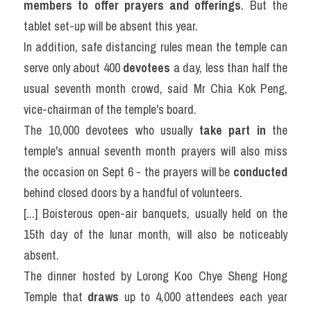
members to offer prayers and offerings
. But the 
Listening
tablet set-up will be absent this year.
In addition, safe distancing rules mean the temple can 
Speaking
serve only about 400 
devotees
 a day, less than half the 
Writing
usual seventh month crowd, said Mr Chia Kok Peng, 
vice-chairman of the temple's board.
Reading
The 10,000 devotees who usually 
take part in 
the 
Homepage
temple's annual seventh month prayers will also miss 
the occasion on Sept 6 - the prayers will be 
conducted
behind closed doors by a handful of volunteers.
[...] Boisterous open-air banquets, usually held on the 
15th day of the lunar month, will also be noticeably 
absent.
The dinner hosted by Lorong Koo Chye Sheng Hong 
Temple that 
draws
 up to 4,000 attendees each year 