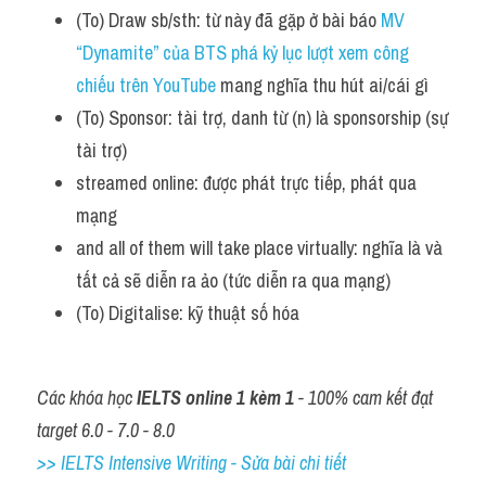
(To) Draw sb/sth: từ này đã gặp ở bài báo
 MV 
“Dynamite” của BTS phá kỷ lục lượt xem công 
chiếu trên YouTube
 mang nghĩa thu hút ai/cái gì
(To) Sponsor: tài trợ, danh từ (n) là sponsorship (sự 
tài trợ)
streamed online: được phát trực tiếp, phát qua 
mạng
and all of them will take place virtually: nghĩa là và 
tất cả sẽ diễn ra ảo (tức diễn ra qua mạng)
(To) Digitalise: kỹ thuật số hóa
Các khóa học 
IELTS online 1 kèm 1
 - 100% cam kết đạt 
target 6.0 - 7.0 - 8.0
>> IELTS Intensive Writing - Sửa bài chi tiết