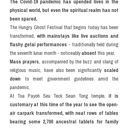
The Covid-19 pandemic has upended lives in the 
Adv
physical world, but even the spiritual realm has not 
been spared.
Cách dùng từ
The Hungry Ghost Festival that begins today has been 
Từ vựng theo tiền tố
transformed, 
with mainstays like live auctions and 
flashy getai performances
 - traditionally held during 
Task 1
the seventh lunar month - noticeably 
absent
 this year.
Ngân hàng đề thi máy
Mass prayers
, accompanied by the buzz and clang of 
religious music, have also been significantly 
scaled 
Phân biệt từ
down 
to meet government guidelines amid the 
Report đề thi thật IELTS
pandemic.
At Toa Payoh Seu Teck Sean Tong temple, 
it is 
Advice
customary at this time of the year to see the open-
IELTS Advice
air carpark transformed, with neat rows of tables 
bearing some 2,700 ancestral tablets for family 
Đề thi thật Task 2