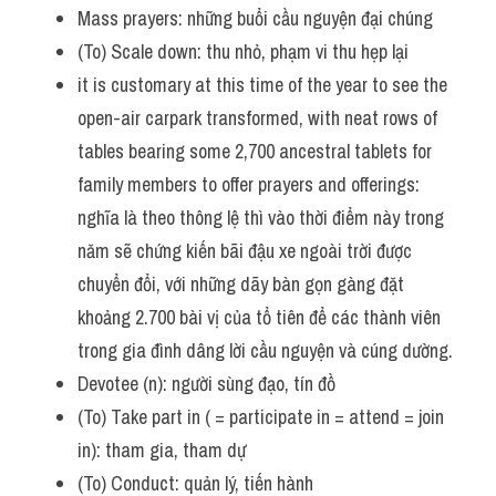
Mass prayers: những buổi cầu nguyện đại chúng
(To) Scale down: thu nhỏ, phạm vi thu hẹp lại
it is customary at this time of the year to see the 
open-air carpark transformed, with neat rows of 
tables bearing some 2,700 ancestral tablets for 
family members to offer prayers and offerings: 
nghĩa là theo thông lệ thì vào thời điểm này trong 
năm sẽ chứng kiến bãi đậu xe ngoài trời được 
chuyển đổi, với những dãy bàn gọn gàng đặt 
khoảng 2.700 bài vị của tổ tiên để các thành viên 
trong gia đình dâng lời cầu nguyện và cúng dường.
Devotee (n): người sùng đạo, tín đồ
(To) Take part in ( = participate in = attend = join 
in): tham gia, tham dự
(To) Conduct: quản lý, tiến hành