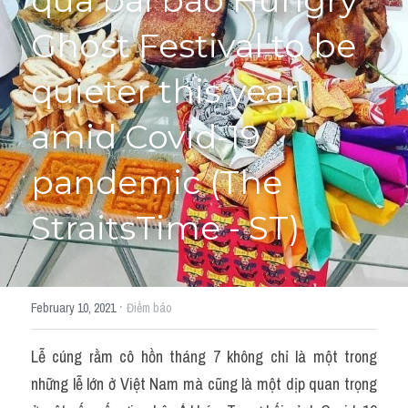
qua bài báo Hungry 
Ghost Festival to be 
Cách diễn đạt
IELTS Videos - Ebook
quieter this year 
HỌC THỬ →
Điểm báo
amid Covid-19 
Adj
pandemic (The 
Idiom
StraitsTime - ST)
Khác
Từ vựng theo topic
·
February 10, 2021
Điểm báo
Từ vựng theo Topic
Lễ cúng rằm cô hồn tháng 7 không chỉ là một trong 
Vocabulary - Grammar
những lễ lớn ở Việt Nam mà cũng là một dịp quan trọng 