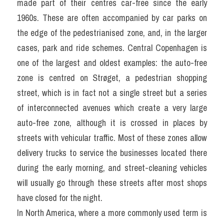
made part of their centres car-free since the early 
Adv
1960s. These are often accompanied by car parks on 
the edge of the pedestrianised zone, and, in the larger 
Cách dùng từ
cases, park and ride schemes. Central Copenhagen is 
Từ vựng theo tiền tố
one of the largest and oldest examples: the auto-free 
zone is centred on Strøget, a pedestrian shopping 
Task 1
street, which is in fact not a single street but a series 
Ngân hàng đề thi máy
of interconnected avenues which create a very large 
auto-free zone, although it is crossed in places by 
Phân biệt từ
streets with vehicular traffic. Most of these zones allow 
Report đề thi thật IELTS
delivery trucks to service the businesses located there 
during the early morning, and street-cleaning vehicles 
Advice
will usually go through these streets after most shops 
IELTS Advice
have closed for the night.
In North America, where a more commonly used term is 
Đề thi thật Task 2