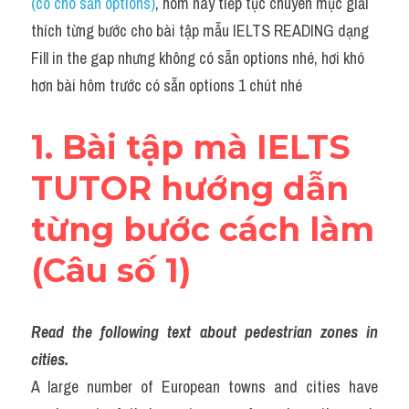
(có cho sẵn options)
, hôm nay tiếp tục chuyên mục giải 
Grammar
thích từng bước cho bài tập mẫu IELTS READING dạng 
Collocation
Fill in the gap nhưng không có sẵn options nhé, hơi khó 
hơn bài hôm trước có sẵn options 1 chút nhé
Cách paraphrase
Part 2
1. Bài tập mà IELTS 
Noun
TUTOR hướng dẫn 
Verb
từng bước cách làm 
Cấu trúc câu
(Câu số 1)
Giải đề THPT
Read the following text about pedestrian zones in 
Report đề thi thật IELTS GENERAL
cities.
Đề thi thật Task 1
A large number of European towns and cities have 