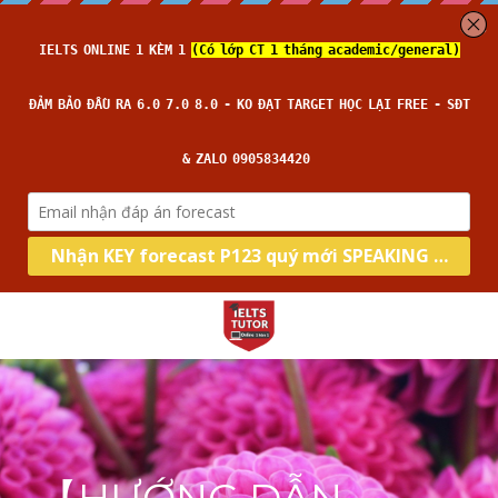
Home
Về IELTS TUTOR
Loại hình
Học thử
Đảm bảo đầu ra
Kĩ năng
Academic
14 ngày hoàn tiền
General
Target
Intensive Speaking
Kèm riêng, không video thu sẵn
Intensive Listening
Thời gian thi
Band 6.0
Nhận xét của HS
Intensive Writing
Band 7.0
Blog
Lớp Thường
Học phí
Intensive Reading
Band 8.0
Lớp Cấp Tốc
Liên hệ
All Categories
Câu hỏi thường gặp
Lớp Siêu Cấp Tốc
Phrasal verb
Search