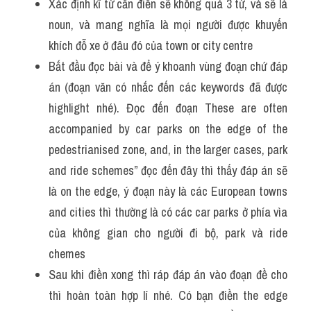
Xác định kĩ từ cần điền sẽ không quá 3 từ, và sẽ là 
noun, và mang nghĩa là mọi người được khuyến 
khích đỗ xe ở đâu đó của town or city centre 
Bắt đầu đọc bài và để ý khoanh vùng đoạn chứ đáp 
án (đoạn văn có nhắc đến các keywords đã được 
highlight nhé). Đọc đến đoạn These are often 
accompanied by car parks on the edge of the 
pedestrianised zone, and, in the larger cases, park 
and ride schemes” đọc đến đây thì thấy đáp án sẽ 
là on the edge, ý đoạn này là các European towns 
and cities thì thường là có các car parks ở phía vìa 
của không gian cho người đi bộ, park và ride 
chemes
Sau khi điền xong thì ráp đáp án vào đoạn đề cho 
thì hoàn toàn hợp lí nhé. Có bạn điền the edge 