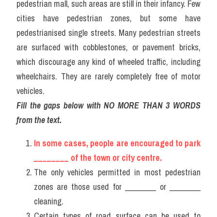
pedestrian mall, such areas are still in their infancy. Few 
Listening
cities have pedestrian zones, but some have 
pedestrianised single streets. Many pedestrian streets 
Speaking
are surfaced with cobblestones, or pavement bricks, 
Writing
which discourage any kind of wheeled traffic, including 
wheelchairs. They are rarely completely free of motor 
Reading
vehicles.
Homepage
Fill the gaps below with NO MORE THAN 3 WORDS 
from the text.
In some cases, people are encouraged to park 
________ of the town or city centre.
The only vehicles permitted in most pedestrian 
zones are those used for ________ or ________ 
cleaning.
Certain types of road surface can be used to 