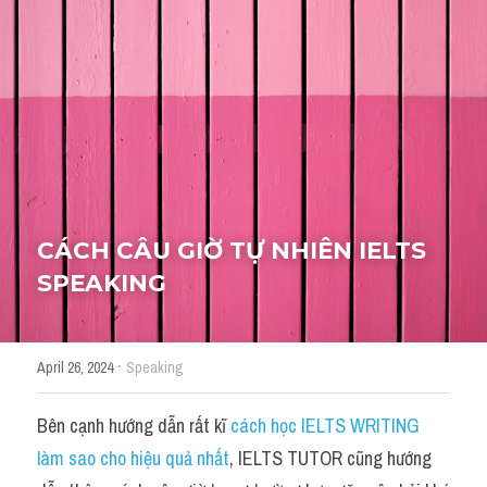
Cách diễn đạt
IELTS Videos - Ebook
HỌC THỬ →
Điểm báo
Adj
Idiom
CÁCH CÂU GIỜ TỰ NHIÊN IELTS 
SPEAKING
Khác
Từ vựng theo topic
·
April 26, 2024
Speaking
Từ vựng theo Topic
Bên cạnh hướng dẫn rất kĩ 
cách học IELTS WRITING 
Vocabulary - Grammar
làm sao cho hiệu quả nhất
, IELTS TUTOR cũng hướng 