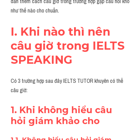
dẫn thêm cách câu giờ trong trường hợp gặp câu hỏi khó 
Grammar
như thế nào cho chuẩn.
Collocation
I. Khi nào thì nên 
Cách paraphrase
câu giờ trong IELTS 
Part 2
SPEAKING 
Noun
Verb
Có 3 trường hợp sau đây IELTS TUTOR khuyên có thể 
Cấu trúc câu
câu giờ:
Giải đề THPT
1. Khi không hiểu câu 
Report đề thi thật IELTS GENERAL
hỏi giám khảo cho
Đề thi thật Task 1
1.1. Không hiểu câu hỏi giám 