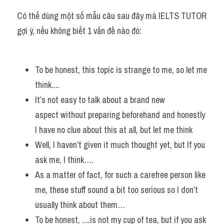
Có thể dùng một số mẫu câu sau đây mà IELTS TUTOR 
gợi ý, nếu không biết 1 vấn đề nào đó:
​To be honest, this topic is strange to me, so let me 
think.... 
It’s not easy to talk about a brand new 
aspect without preparing beforehand and honestly 
I have no clue about this at all, but let me think 
Well, I haven’t given it much thought yet, but If you 
ask me, I think….
As a matter of fact, for such a carefree person like 
me, these stuff sound a bit too serious so I don’t 
usually think about them…
To be honest, ....is not my cup of tea, but if you ask 