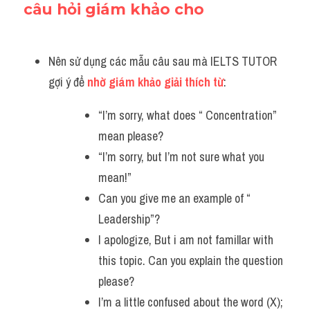
câu hỏi giám khảo cho
Listening
Speaking
Nên sử dụng các mẫu câu sau mà IELTS TUTOR 
gợi ý để 
nhờ giám khảo giải thích từ
:
Writing
“I’m sorry, what does “ Concentration” 
Reading
mean please?
Homepage
“I’m sorry, but I’m not sure what you 
mean!”
Can you give me an example of “ 
Leadership”? 
I apologize, But i am not famillar with 
this topic. Can you explain the question 
please?
I’m a little confused about the word (X); 