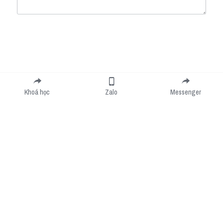
Submit
Cancel
Khoá học
Zalo
Messenger
Cookie Use
We use cookies to improve browsing experience, security, and data collection. By
accepting, you agree to the use of cookies for advertising and analytics. You can change
your cookie settings at any time.
Learn More