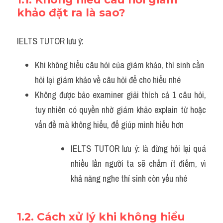
Adv
khảo đặt ra là sao?
Cách dùng từ
IELTS TUTOR lưu ý:
Từ vựng theo tiền tố
Khi không hiểu câu hỏi của giám khảo, thí sinh cần 
Task 1
hỏi lại giám khảo về câu hỏi để cho hiểu nhé 
Không được bảo examiner giải thích cả 1 câu hỏi, 
Ngân hàng đề thi máy
tuy nhiên có quyền nhờ giám khảo explain từ hoặc 
Phân biệt từ
vấn đề mà không hiểu, để giúp mình hiểu hơn
Report đề thi thật IELTS
IELTS TUTOR lưu ý: là đừng hỏi lại quá 
nhiều lần người ta sẽ chấm ít điểm, vì 
Advice
khả năng nghe thí sinh còn yếu nhé
IELTS Advice
Đề thi thật Task 2
1.2. Cách xử lý khi không hiểu 