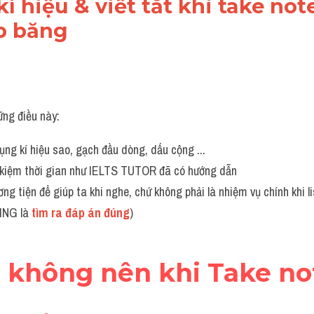
í hiệu & viết tắt khi take note
p băng 
ững điều này:
ụng kí hiệu sao, gạch đầu dòng, dấu cộng ... 
ết kiệm thời gian như IELTS TUTOR đã có hướng dẫn 
ơng tiện để giúp ta khi nghe, chứ không phải là nhiệm vụ chính khi li
ING là 
tìm ra đáp án đúng
)
à không nên khi Take no