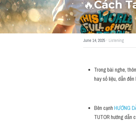
🔥
Cách T
·
June 14, 2025
Listening
Trong bài nghe, thông
hay số liệu, dẫn đến
Bên cạnh 
HƯỚNG DẪ
TUTOR hướng dẫn các