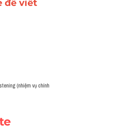
 để viết 
stening (nhiệm vụ chính 
te