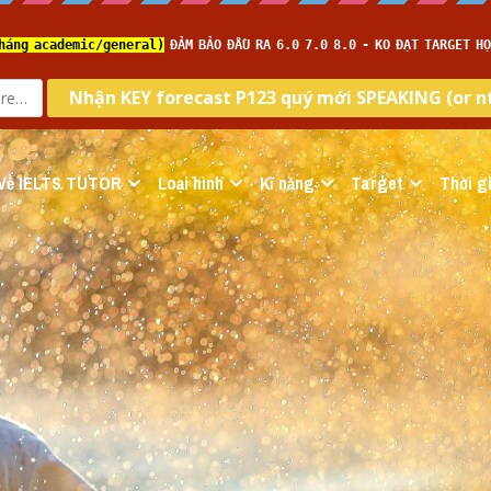
Về IELTS TUTOR
Loại hình
Kĩ năng
Target
Thời gi