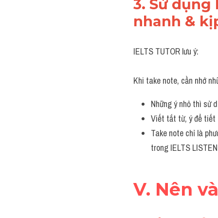
3. Sử dụng k
nhanh & kị
IELTS TUTOR lưu ý:
Khi take note, cần nhớ nh
Những ý nhỏ thì sử d
Viết tắt từ, ý để ti
Take note chỉ là phư
trong IELTS LISTEN
V. Nên v