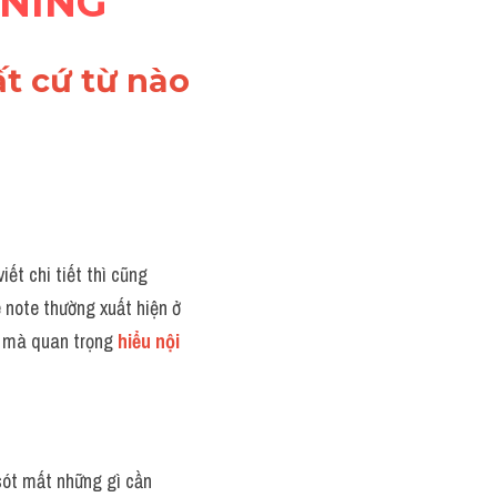
ENING
t cứ từ nào 
ết chi tiết thì cũng 
note thường xuất hiện ở 
ữ mà quan trọng 
hiểu nội 
sót mất những gì cần 