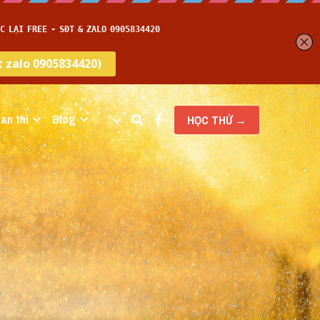
an thi
Blog
…
HỌC THỬ →