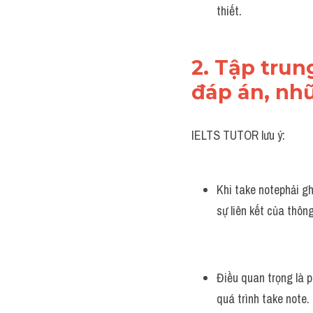
thiết.
2. Tập trun
đáp án, nh
IELTS TUTOR lưu ý:
Khi take notephải ghi
sự liên kết của thôn
Điều quan trọng là p
quá trình take note.