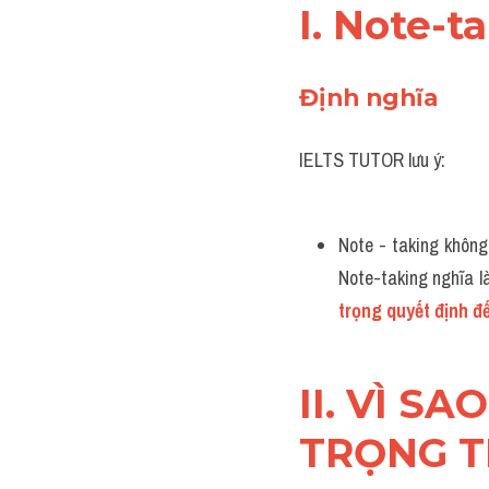
I. Note-ta
Định nghĩa 
IELTS TUTOR lưu ý:
Note - taking không
Note-taking nghĩa là
trọng quyết định đ
II. VÌ S
TRỌNG T