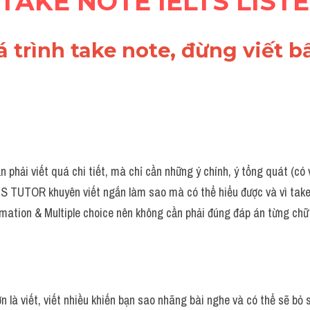
 TAKE NOTE IELTS LIST
á trình take note, đừng viết bấ
 phải viết quá chi tiết, mà chỉ cần những ý chính, ý tổng quát (có vi
TS TUTOR khuyên viết ngắn làm sao mà có thể hiểu được và vì take 
mation & Multiple choice nên không cần phải đúng đáp án từng ch
n là viết, viết nhiều khiến bạn sao nhãng bài nghe và có thể sẽ bỏ 