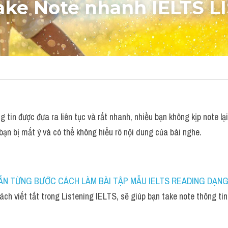
ake Note nhanh 
IELTS L
 tin được đưa ra liên tục và rất nhanh, nhiều bạn không kịp note lại
 bạn bị mất ý và có thể không hiểu rõ nội dung của bài nghe.
N TỪNG BƯỚC CÁCH LÀM BÀI TẬP MẪU IELTS READING DẠNG F
h viết tắt trong Listening IELTS, sẽ giúp bạn take note thông tin