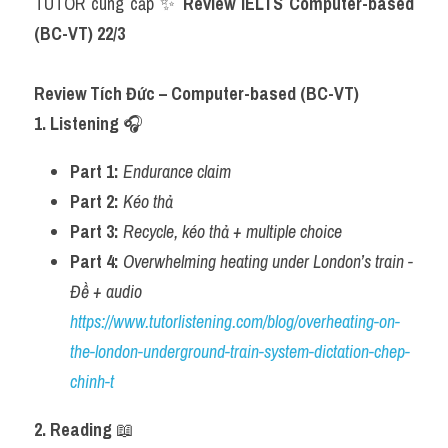
TUTOR cung cấp ✨
Review IELTS Computer-based 
Grammar
(BC-VT) 22/3
Collocation
Review Tích Đức – Computer-based (BC-VT)
Cách paraphrase
1. Listening 
🎧
Part 2
Part 1:
Endurance claim
Noun
Part 2:
Kéo thả
Part 3:
Recycle, kéo thả + multiple choice
Verb
Part 4:
Overwhelming heating under London’s train - 
Cấu trúc câu
Đề + audio 
https://www.tutorlistening.com/blog/overheating-on-
Giải đề THPT
the-london-underground-train-system-dictation-chep-
Report đề thi thật IELTS GENERAL
chinh-t
Đề thi thật Task 1
2. Reading 
📖