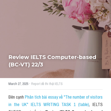
Cách diễn đạt
IELTS Videos - Ebook
HỌC THỬ →
Điểm báo
Adj
Idiom
Review IELTS Computer-based 
(BC-VT) 22/3
Khác
Từ vựng theo topic
·
March 27, 2025
Report đề thi thật IELTS
Từ vựng theo Topic
Bên cạnh 
Phân tích bài essay về "The number of visitors 
Vocabulary - Grammar
in the UK" IELTS WRITING TASK 1 (table)
, IELTS 