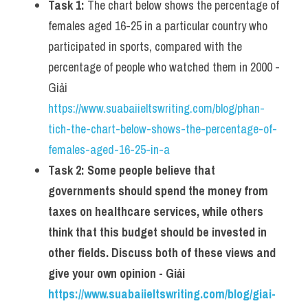
Task 1:
 The chart below shows the percentage of 
Listening
females aged 16-25 in a particular country who 
participated in sports, compared with the 
Speaking
percentage of people who watched them in 2000 - 
Writing
Giải 
https://www.suabaiieltswriting.com/blog/phan-
Reading
tich-the-chart-below-shows-the-percentage-of-
Homepage
females-aged-16-25-in-a
Task 2:
Some people believe that 
governments should spend the money from 
taxes on healthcare services, while others 
think that this budget should be invested in 
other fields. Discuss both of these views and 
give your own opinion - Giải 
https://www.suabaiieltswriting.com/blog/giai-