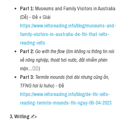
Adv
Part 1:
 Museums and Family Visitors in Australia 
(Dễ) - Đề + Giải 
Cách dùng từ
https://www.ieltsreading.info/blog/museums-and-
Từ vựng theo tiền tố
family-visitors-in-australia-de-thi-that-ielts-
reading-ielts
Task 1
Part 2:
Go with the flow
 (
tìm không ra thông tin nói 
Ngân hàng đề thi máy
về nông nghiệp, thoát hơi nước, đất nhiễm phèn 
mặn…
😵‍💫)
Phân biệt từ
Part 3:
Termite mounds
 (
hơi dài nhưng cũng ổn, 
Report đề thi thật IELTS
TFNG hơi lú huhu
) - Đề 
https://www.ieltsreading.info/blog/de-thi-ielts-
Advice
reading-termite-mounds-thi-ngay-06-04-2023
IELTS Advice
3. Writing 
✍️
Đề thi thật Task 2