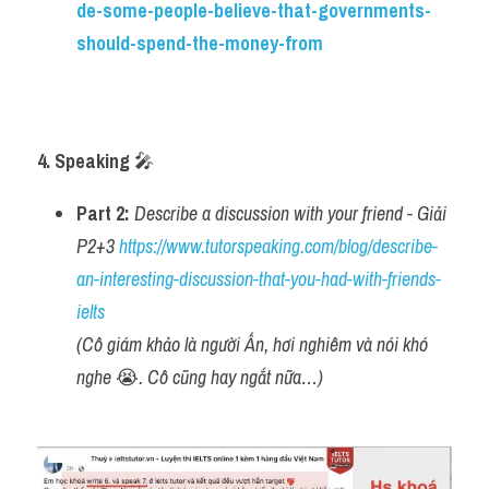
de-some-people-believe-that-governments-
should-spend-the-money-from
4. Speaking 
🎤
Part 2:
Describe a discussion with your friend - Giải 
P2+3 
https://www.tutorspeaking.com/blog/describe-
an-interesting-discussion-that-you-had-with-friends-
ielts
(Cô giám khảo là người Ấn, hơi nghiêm và nói khó 
nghe 
😭
. Cô cũng hay ngắt nữa…)