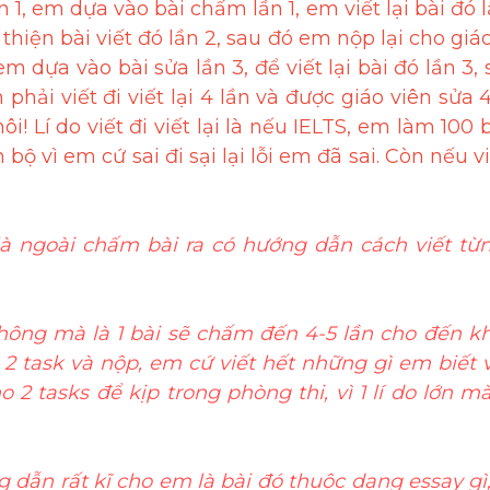
n 1, em dựa vào bài chấm lần 1, em viết lại bài đó 
iện bài viết đó lần 2, sau đó em nộp lại cho giáo 
em dựa vào bài sửa lần 3, để viết lại bài đó lần 3,
 phải viết đi viết lại 4 lần và được giáo viên sửa 4
i! Lí do viết đi viết lại là nếu IELTS, em làm 10
bộ vì em cứ sai đi sại lại lỗi em đã sai. Còn nếu v
là ngoài chấm bài ra có hướng dẫn cách viết từ
ng mà là 1 bài sẽ chấm đến 4-5 lần cho đến khi 
 2 task và nộp, em cứ viết hết những gì em biết v
 2 tasks để kịp trong phòng thi, vì 1 lí do lớn m
ng dẫn rất kĩ cho em là bài đó thuộc dạng essay g