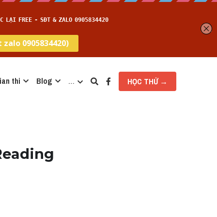
ian thi
Blog
…
HỌC THỬ →
Reading 