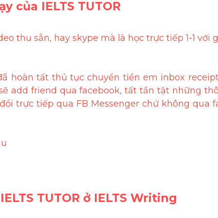
dạy của IELTS TUTOR 
eo thu sẵn, hay skype mà là học trực tiếp 1-1 với g
ã hoàn tất thủ tục chuyển tiền em inbox receipt
ẽ add friend qua facebook, tất tần tật những thông 
 đổi trực tiếp qua FB Messenger chứ không qua
au
a IELTS TUTOR ở IELTS Writing 