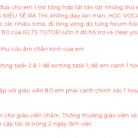
ưa cho em 1 list tổng hợp tất tần tật những thứ e
G ĐIỀU SẼ RA THI, không dạy lan man, HỌC VOC
rất nhiều time, đi lòng vòng dò từng forum hỏi h
 8.0 của IELTS TUTOR luôn ở đó hỗ trợ và clear yo
 như cửu âm chân kinh của em.
ting task 2 & 1 đề writing task 1, để em canh 1 ho
tập với giáo viên 8.0 em phải canh chính xác 1 hou
 cho giáo viên chấm. Thông thường giáo viên sẽ g
 cấp tốc là trong 2 ngày làm việc