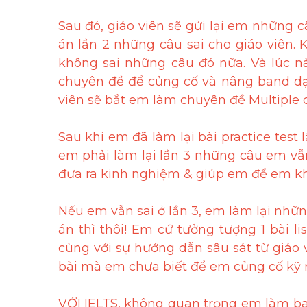
Sau đó, giáo viên sẽ gửi lại em những c
án lần 2 những câu sai cho giáo viên. 
không sai những câu đó nữa. Và lúc nà
chuyên đề để củng cố và nâng band dạng
viên sẽ bắt em làm chuyên đề Multiple
Sau khi em đã làm lại bài practice test
em phải làm lại lần 3 những câu em vẫn t
đưa ra kinh nghiệm & giúp em để em kh
Nếu em vẫn sai ở lần 3, em làm lại nhữn
án thì thôi! Em cứ tưởng tượng 1 bài 
cùng với sự hướng dẫn sâu sát từ giáo v
bài mà em chưa biết để em củng cố kỹ 
VỚI IELTS, không quan trọng em làm bao 