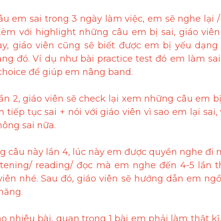
âu em sai trong 3 ngày làm việc, em sẽ nghe lại / 
Kèm với highlight những câu em bị sai, giáo viên
y, giáo viên cũng sẽ biết được em bị yếu dạng
 đó. Ví dụ như bài practice test đó em làm sai r
 choice để giúp em nâng band.
 lần 2, giáo viên sẽ check lại xem những câu em bị
iếp tục sai + nói với giáo viên vì sao em lại sai
ông sai nữa.
g câu này lần 4, lúc này em được quyền nghe đi n
listening/ reading/ đọc mà em nghe đến 4-5 lần 
iên nhé. Sau đó, giáo viên sẽ hướng dẫn em ngồi 
năng.
nhiêu bài, quan trọng 1 bài em phải làm thật kĩ,