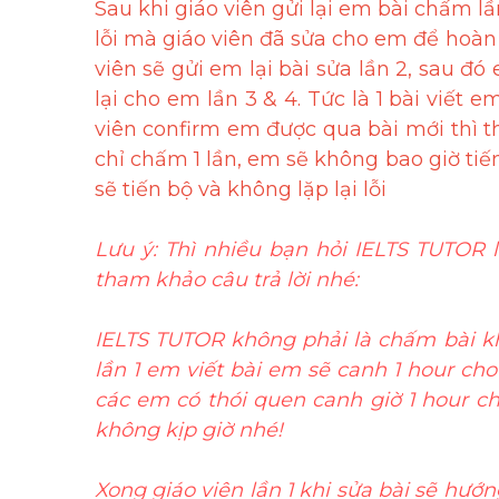
Sau khi giáo viên gửi lại em bài chấm lầ
lỗi mà giáo viên đã sửa cho em để hoàn th
viên sẽ gửi em lại bài sửa lần 2, sau đó 
lại cho em lần 3 & 4. Tức là 1 bài viết em
viên confirm em được qua bài mới thì thô
chỉ chấm 1 lần, em sẽ không bao giờ tiến 
sẽ tiến bộ và không lặp lại lỗi
Lưu ý: Thì nhiều bạn hỏi IELTS TUTOR 
tham khảo câu trả lời nhé:
IELTS TUTOR không phải là chấm bài khô
lần 1 em viết bài em sẽ canh 1 hour cho
các em có thói quen canh giờ 1 hour cho
không kịp giờ nhé!
Xong giáo viên lần 1 khi sửa bài sẽ hướ