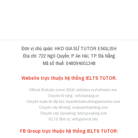
Đơn vị chủ quản: HKD GIA SƯ TUTOR ENGLISH
Địa chỉ: 722 Ngô Quyền, P. An Hải, TP. Đà Nẵng
Mã số thuế: 048094001348
Website trực thuộc hệ thống IELTS TUTOR:
Official Website (since 2016)
: 
ieltstutor.vn
 / 
ieltstutor.me
Chuyên từ vựng
 : 
ieltsdanang.vn
Chuyên luyện thi đại học
: 
luyenthidaihoctienganhonline.com
Chuyên sâu Writing
: 
suabaiieltswriting.com
Chuyên sâu Speaking
: 
tutorspeaking.com
IELTS định cư
: 
ieltsgeneral.info
FB Group trực thuộc hệ thống IELTS TUTOR: