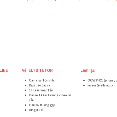
LINE
Về IELTS TUTOR
Liên lạc
Cảm nhận học sinh
0905834420 (phone / 
Đảm bảo đầu ra
lesson@ieltstutor.vn
14 ngày hoàn tiền
Online 1 kèm 1 không video thu 
sẵn
Câu hỏi thường gặp
Blog IELTS