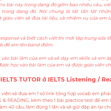
intro bài này trong dạng đó gồm bao nhiêu câu, viế
rong dạng đó. Nói chung là tất tần tật những
 giáo viên sẽ đưa tài liệu, và nhiệm vụ của em là 
esponse và biết cách viết thì mới tập trung sửa l
b để em lên band điểm. 
 vào bài làm của em và sẽ dạy em skills và em áp
ược học vào bài làm của em và được giáo viên ch
a IELTS TUTOR ở IELTS Listening / Re
viên sẽ đưa em 1 số link tổng hợp vocab em phải
 READING, kèm theo 1 bài practice test để em làm
àm 40 câu, làm đúng 1 lần và sẽ gửi đáp án lại cho