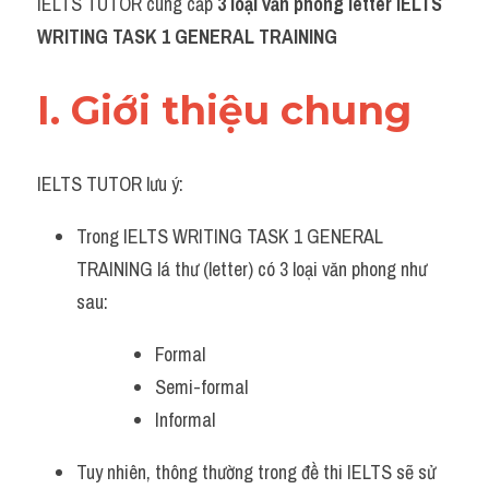
IELTS TUTOR cung cấp 
3 loại văn phong letter IELTS 
Grammar
WRITING TASK 1 GENERAL TRAINING
Collocation
I. Giới thiệu chung 
Cách paraphrase
Part 2
IELTS TUTOR lưu ý:
Noun
Trong IELTS WRITING TASK 1 GENERAL 
Verb
TRAINING lá thư (letter) có 3 loại văn phong như 
sau:
Cấu trúc câu
Formal 
Giải đề THPT
Semi-formal
Report đề thi thật IELTS GENERAL
Informal 
Đề thi thật Task 1
Tuy nhiên, thông thường trong đề thi IELTS sẽ sử 