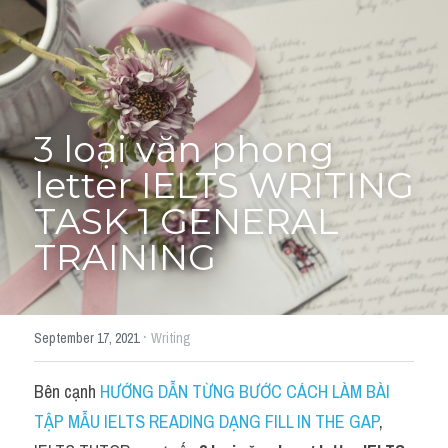
Cách diễn đạt
IELTS Videos - Ebook
HỌC THỬ →
Điểm báo
3 loại văn phong 
letter IELTS WRITING 
Adj
TASK 1 GENERAL 
Idiom
TRAINING
Khác
Từ vựng theo topic
·
September 17, 2021
Writing
Từ vựng theo Topic
Bên cạnh 
HƯỚNG DẪN TỪNG BƯỚC CÁCH LÀM BÀI 
Vocabulary - Grammar
TẬP MẪU IELTS READING DẠNG FILL IN THE GAP
, 