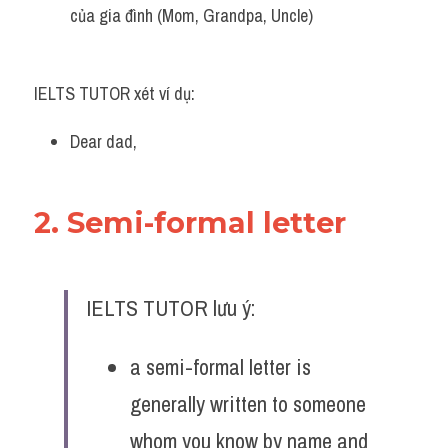
của gia đình (Mom, Grandpa, Uncle)
Listening
Speaking
IELTS TUTOR xét ví dụ:
Writing
Dear dad, 
Reading
Homepage
2. Semi-formal letter 
IELTS TUTOR lưu ý:
a semi-formal letter is 
generally written to someone 
whom you know by name and 