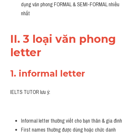
dụng văn phong FORMAL & SEMI-FORMAL nhiều 
Adv
nhất 
Cách dùng từ
Từ vựng theo tiền tố
II. 3 loại văn phong 
Task 1
letter 
Ngân hàng đề thi máy
1. informal letter 
Phân biệt từ
Report đề thi thật IELTS
IELTS TUTOR lưu ý:
Advice
IELTS Advice
Informal letter thường viết cho bạn thân & gia đình 
First names thường được dùng hoặc chức danh 
Đề thi thật Task 2