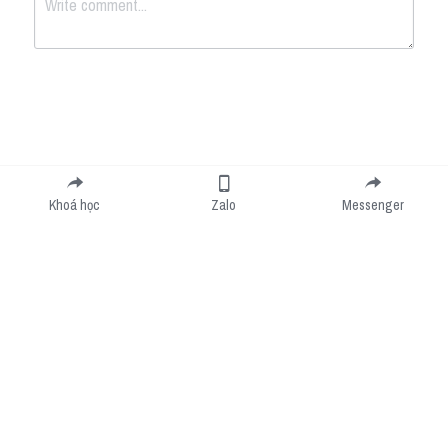
Submit
Cancel
Khoá học
Zalo
Messenger
Cookie Use
We use cookies to improve browsing experience, security, and data collection. By
accepting, you agree to the use of cookies for advertising and analytics. You can change