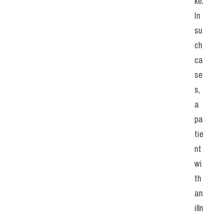
ke. 
In 
su
ch 
ca
se
s, 
a 
pa
tie
nt 
wi
th 
an 
illn