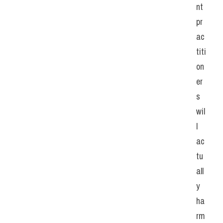
nt 
pr
ac
titi
on
er
s 
wil
l 
ac
tu
all
y 
ha
rm 