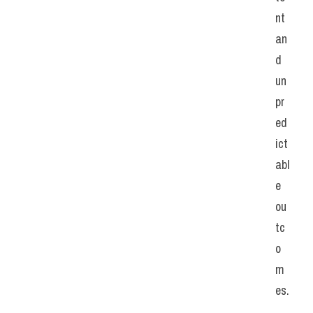
nt 
an
d 
un
pr
ed
ict
abl
e 
ou
tc
o
m
es.