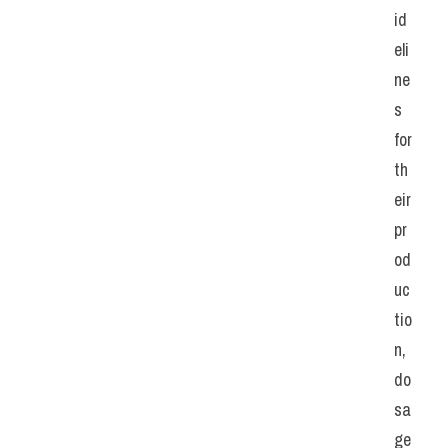
id
eli
ne
s 
for 
th
eir 
pr
od
uc
tio
n, 
do
sa
ge