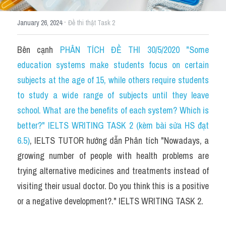
Grammar
·
January 26, 2024
Đề thi thật Task 2
Collocation
Bên cạnh 
PHÂN TÍCH ĐỀ THI 30/5/2020 "Some 
Cách paraphrase
education systems make students focus on certain 
Part 2
subjects at the age of 15, while others require students 
to study a wide range of subjects until they leave 
Noun
school. What are the benefits of each system? Which is 
Verb
better?" IELTS WRITING TASK 2 (kèm bài sửa HS đạt 
6.5)
, IELTS TUTOR hướng dẫn Phân tích "Nowadays, a 
Cấu trúc câu
growing number of people with health problems are 
Giải đề THPT
trying alternative medicines and treatments instead of 
visiting their usual doctor. Do you think this is a positive 
Report đề thi thật IELTS GENERAL
or a negative development?." IELTS WRITING TASK 2.
Đề thi thật Task 1