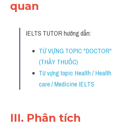
quan 
Listening
Speaking
IELTS TUTOR hướng dẫn:
Writing
TỪ VỰNG TOPIC "DOCTOR"
Reading
(THẦY THUỐC)
Homepage
Từ vựng topic Health / Health 
care / Medicine IELTS
III. Phân tích 