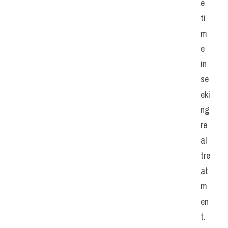
e 
ti
m
e 
in 
se
eki
ng 
re
al 
tre
at
m
en
t.   