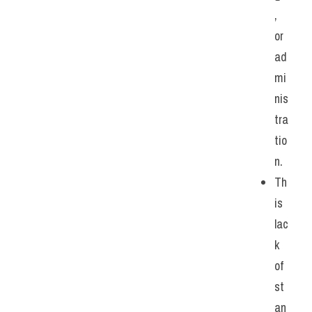
, 
or 
ad
mi
nis
tra
tio
n. 
Th
is 
lac
k 
of 
st
an