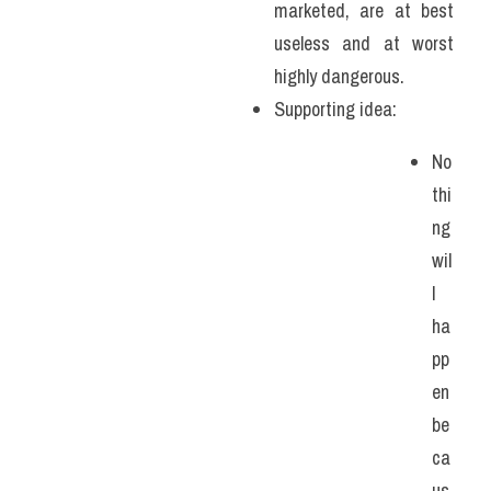
marketed, are at best 
useless and at worst 
highly dangerous.
Supporting idea: 
No
thi
ng 
wil
l 
ha
pp
en 
be
ca
us