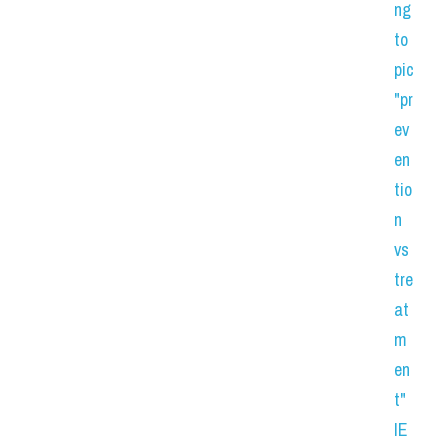
ng 
to
pic 
"pr
ev
en
tio
n 
vs 
tre
at
m
en
t" 
IE