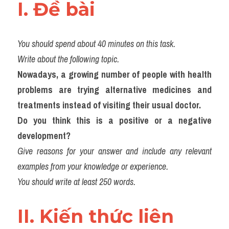
I. Đề bài 
Adv
Cách dùng từ
You should spend about 40 minutes on this task.
Từ vựng theo tiền tố
Write about the following topic.
Nowadays, a growing number of people with health 
Task 1
problems are trying alternative medicines and 
Ngân hàng đề thi máy
treatments instead of visiting their usual doctor.
Do you think this is a positive or a negative 
Phân biệt từ
development?
Give reasons for your answer and include any relevant 
Report đề thi thật IELTS
examples from your knowledge or experience.
Advice
You should write at least 250 words.
IELTS Advice
II. Kiến thức liên 
Đề thi thật Task 2