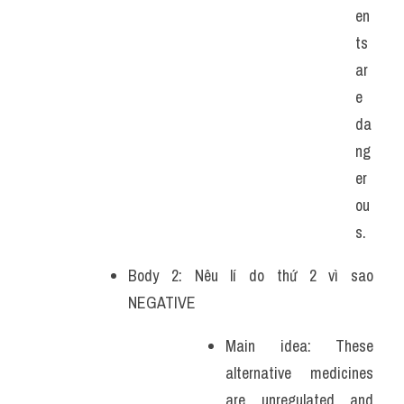
en
ts 
ar
e 
da
ng
er
ou
s.
Body 2: Nêu lí do thứ 2 vì sao 
NEGATIVE 
Main idea: These 
alternative medicines 
are unregulated and 