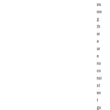
ea
nin
g 
th
er
e 
ar
e 
no 
co
nsi
st
en
t 
gu