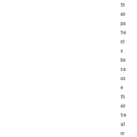
th
eir 
pa
tie
nt
s 
be
ca
us
e 
th
eir 
tre
at
m