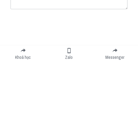
Submit
Cancel
Khoá học
Zalo
Messenger
Cookie Use
We use cookies to improve browsing experience, security, and data collection. By
accepting, you agree to the use of cookies for advertising and analytics. You can change
your cookie settings at any time.
Learn More