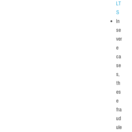
LT
S
In 
se
ver
e 
ca
se
s, 
th
es
e 
fra
ud
ule