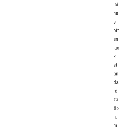
ici
ne
s 
oft
en 
lac
k 
st
an
da
rdi
za
tio
n, 
m