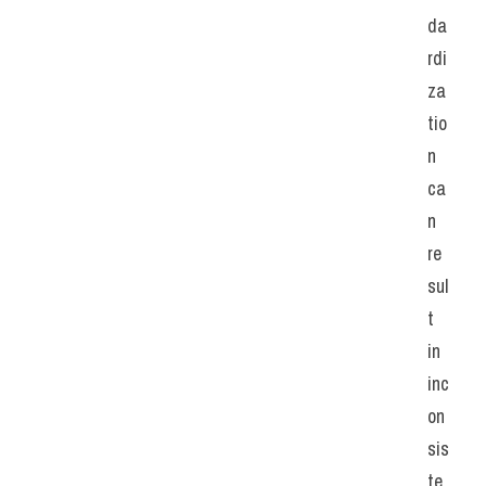
da
rdi
za
tio
n 
ca
n 
re
sul
t 
in 
inc
on
sis
te