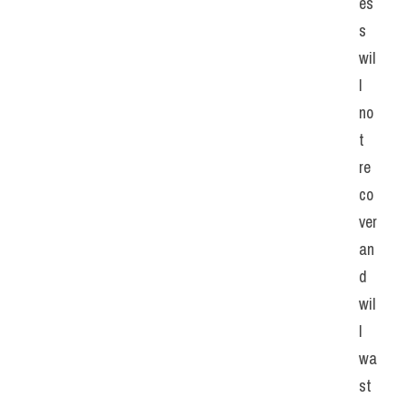
es
s 
wil
l 
no
t 
re
co
ver 
an
d 
wil
l 
wa
st