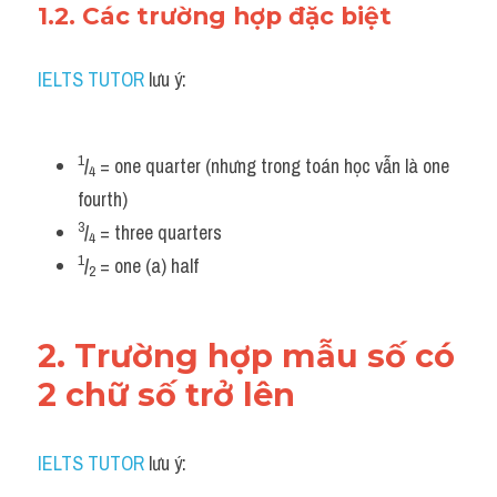
1.2. Các trường hợp đặc biệt
IELTS TUTOR
 lưu ý:
1
/
 = one quarter (nhưng trong toán học vẫn là one 
4
fourth)
3
/
 = three quarters
4
1
/
 = one (a) half
2
2. Trường hợp mẫu số có 
2 chữ số trở lên
IELTS TUTOR
 lưu ý: