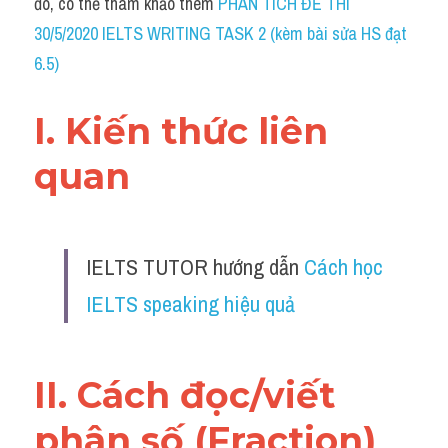
đó, có thể tham khảo thêm 
PHÂN TÍCH ĐỀ THI 
Grammar
30/5/2020 IELTS WRITING TASK 2 (kèm bài sửa HS đạt 
Collocation
6.5)
Cách paraphrase
I. Kiến thức liên 
Part 2
quan 
Noun
Verb
IELTS TUTOR hướng dẫn ​
Cách học 
Cấu trúc câu
IELTS speaking hiệu quả
Giải đề THPT
Report đề thi thật IELTS GENERAL
II. Cách đọc/viết 
Đề thi thật Task 1
phân số (Fraction) 