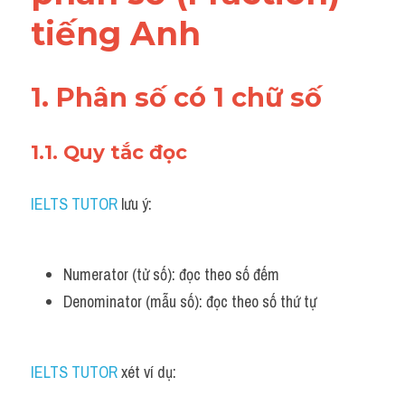
Adv
tiếng Anh
Cách dùng từ
1. Phân số có 1 chữ số
Từ vựng theo tiền tố
Task 1
1.1. Quy tắc đọc 
Ngân hàng đề thi máy
IELTS TUTOR
 lưu ý:
Phân biệt từ
Report đề thi thật IELTS
Numerator (tử số): đọc theo số đếm 
Denominator (mẫu số): đọc theo số thứ tự
Advice
IELTS Advice
IELTS TUTOR
 xét ví dụ:
Đề thi thật Task 2