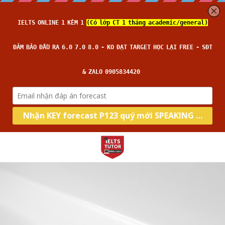
Home
Về IELTS TUTOR
Loại hình
Học thử
Đảm bảo đầu ra
Kĩ năng
Academic
14 ngày hoàn tiền
General
Target
Intensive Speaking
Kèm riêng, không video thu sẵn
Intensive Listening
Thời gian thi
Band 6.0
Nhận xét của HS
Intensive Writing
Band 7.0
Blog
Lớp Thường
Học phí
Intensive Reading
Band 8.0
Lớp Cấp Tốc
Liên hệ
All Categories
Câu hỏi thường gặp
Lớp Siêu Cấp Tốc
Phrasal verb
Search