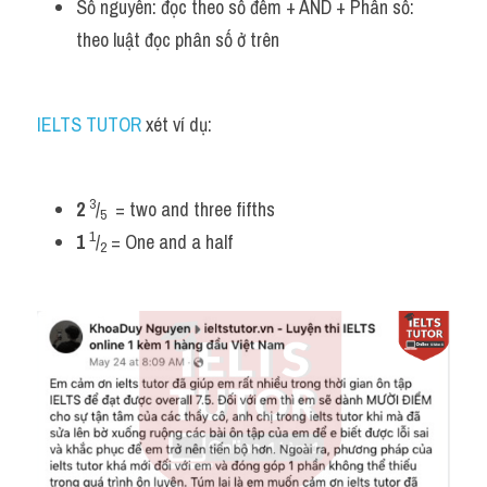
Số nguyên: đọc theo số đếm + AND + Phân số: 
theo luật đọc phân số ở trên
IELTS TUTOR
 xét ví dụ:
3
2
/
  = two and three fifths
5
1
1
/
 = One and a half
2