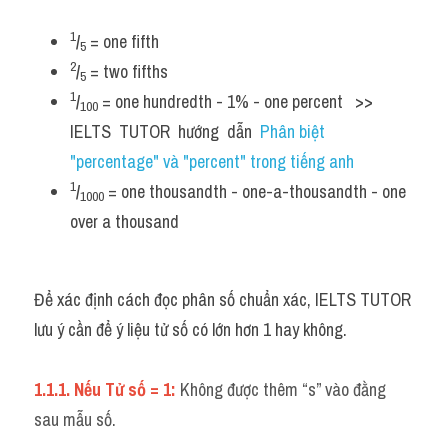
Listening
1
/
 = one fifth
5
2
/
 = two fifths
Speaking
5
1
/
 = one hundredth - 1% - one percent   >> 
100
Writing
IELTS  TUTOR  hướng  dẫn  
Phân biệt 
"percentage" và "percent" trong tiếng anh
Reading
1
/
 = one thousandth - one-a-thousandth - one 
1000
Homepage
over a thousand
Để xác định cách đọc phân số chuẩn xác, IELTS TUTOR 
lưu ý cần để ý liệu tử số có lớn hơn 1 hay không.
1.1.1. Nếu Tử số = 1: 
Không được t
hêm “s” vào đằng 
sau mẫu số.