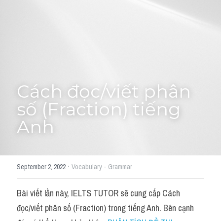
Cách diễn đạt
IELTS Videos - Ebook
HỌC THỬ →
Điểm báo
Cách đọc/viết phân 
Adj
số (Fraction) tiếng 
Idiom
Anh
Khác
Từ vựng theo topic
·
September 2, 2022
Vocabulary - Grammar
Từ vựng theo Topic
Bài viết lần này, IELTS TUTOR sẽ cung cấp Cách 
Vocabulary - Grammar
đọc/viết phân số (Fraction) trong tiếng Anh. Bên cạnh 