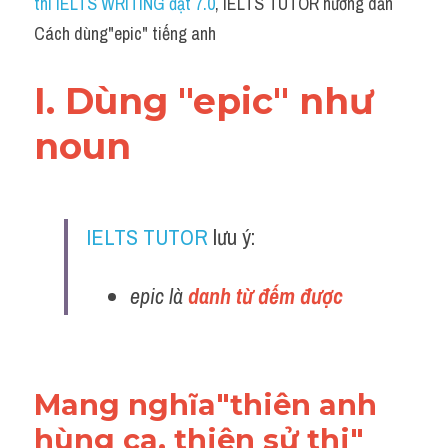
thi IELTS WRITING đạt 7.0
, IELTS TUTOR hướng dẫn 
Grammar
Cách dùng"epic" tiếng anh
Collocation
I. Dùng "epic" như 
Cách paraphrase
noun
Part 2
Noun
IELTS TUTOR
 lưu ý:
Verb
Cấu trúc câu
epic là 
danh từ đếm được 
Giải đề THPT
Report đề thi thật IELTS GENERAL
Mang nghĩa"thiên anh 
Đề thi thật Task 1
hùng ca, thiên sử thi"