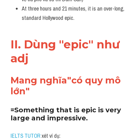
At three hours and 21 minutes, it is an over-long, 
Listening
standard Hollywood epic.
Speaking
Writing
II. Dùng "epic" như 
Reading
adj
Homepage
Mang nghĩa"có quy mô 
lớn"
=Something that is epic is very 
large and impressive. 
IELTS TUTOR
 xét ví dụ: