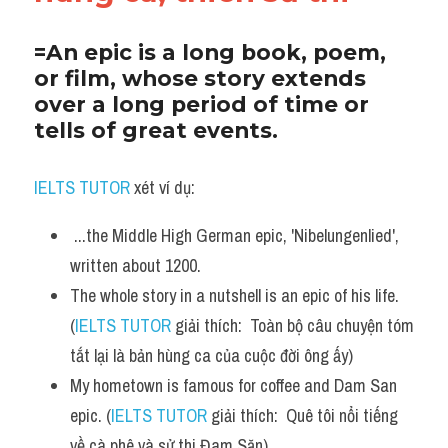
Adv
=An epic is a long book, poem, 
Cách dùng từ
or film, whose story extends 
over a long period of time or 
Từ vựng theo tiền tố
tells of great events.
Task 1
IELTS TUTOR
 xét ví dụ:
Ngân hàng đề thi máy
 ...the Middle High German epic, 'Nibelungenlied', 
Phân biệt từ
written about 1200. 
The whole story in a nutshell is an epic of his life. 
Report đề thi thật IELTS
(
IELTS TUTOR
 giải thích:  Toàn bộ câu chuyện tóm 
Advice
tắt lại là bản hùng ca của cuộc đời ông ấy)
My hometown is famous for coffee and Dam San 
IELTS Advice
epic. (
IELTS TUTOR
 giải thích:  Quê tôi nổi tiếng 
Đề thi thật Task 2
về cà phê và sử thi Đam Săn)