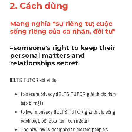
2. Cách dùng 
Adv
Cách dùng từ
Mang nghĩa "sự riêng tư; cuộc 
sống riêng của cá nhân, đời tư"
Từ vựng theo tiền tố
Task 1
=someone's right to keep their 
personal matters and 
Ngân hàng đề thi máy
relationships secret
Phân biệt từ
IELTS TUTOR xét ví dụ:
Report đề thi thật IELTS
to secure privacy (IELTS TUTOR giải thích: đảm 
Advice
bảo bí mật)
to live in privacy (IELTS TUTOR giải thích: sống 
IELTS Advice
cách biệt, sống xa lánh bên ngoài)
Đề thi thật Task 2
The new law is designed to protect people's 