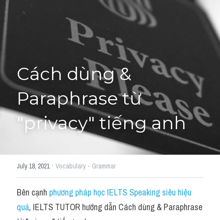
Cách diễn đạt
IELTS Videos - Ebook
HỌC THỬ →
Điểm báo
Cách dùng & 
Adj
Paraphrase từ 
Idiom
"privacy" tiếng anh
Khác
Từ vựng theo topic
·
July 18, 2021
Vocabulary - Grammar
Từ vựng theo Topic
Bên cạnh 
phương pháp học IELTS Speaking siêu hiệu 
Vocabulary - Grammar
quả
, IELTS TUTOR hướng dẫn Cách dùng & Paraphrase 