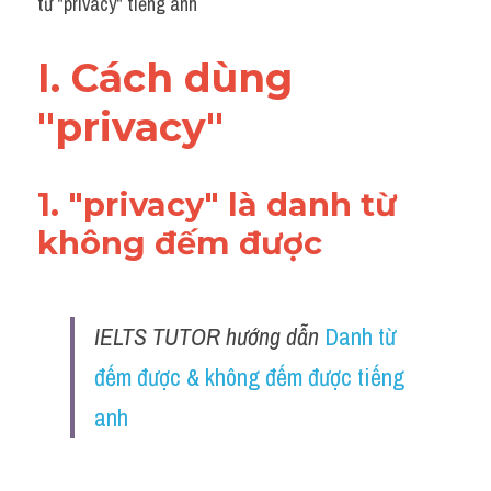
từ "privacy" tiếng anh
Grammar
Collocation
I. Cách dùng 
Cách paraphrase
"privacy"
Part 2
1. "privacy" là danh từ 
Noun
không đếm được
Verb
Cấu trúc câu
IELTS TUTOR hướng dẫn 
Danh từ 
Giải đề THPT
đếm được & không đếm được tiếng 
Report đề thi thật IELTS GENERAL
anh
Đề thi thật Task 1