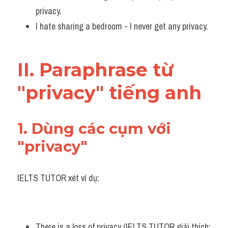
privacy. 
Listening
I hate sharing a bedroom - I never get any privacy.
Speaking
Writing
II. Paraphrase từ 
Reading
"privacy" tiếng anh
Homepage
1. Dùng các cụm với 
"privacy"
IELTS TUTOR xét ví dụ:
There is a loss of privacy (IELTS TUTOR giải thích: 