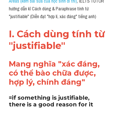
Areas (kèm bài sửa của học sinh đi thi)
, IELTS TUTOR 
Grammar
hướng dẫn kĩ Cách dùng & Paraphrase tính từ 
Collocation
"justifiable" (Diễn đạt "hợp lí, xác đáng" tiếng anh)
Cách paraphrase
I. Cách dùng tính từ 
Part 2
"justifiable"
Noun
Verb
Mang nghĩa "xác đáng, 
có thể bào chữa được, 
Cấu trúc câu
hợp lý, chính đáng"
Giải đề THPT
Report đề thi thật IELTS GENERAL
=if something is justifiable, 
there is a good reason for it
Đề thi thật Task 1