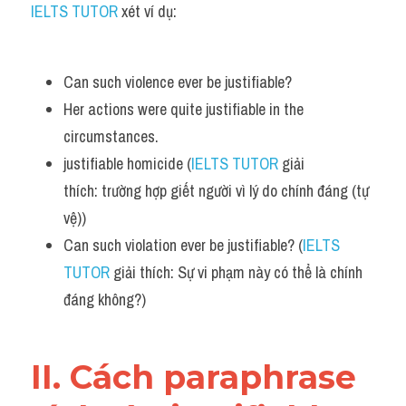
IELTS TUTOR 
xét ví dụ:
Adv
Cách dùng từ
Can such violence ever be justifiable?
Từ vựng theo tiền tố
Her actions were quite justifiable in the 
circumstances.
Task 1
justifiable homicide (
IELTS TUTOR
 giải 
Ngân hàng đề thi máy
thích: trường hợp giết người vì lý do chính đáng (tự 
vệ))
Phân biệt từ
Can such violation ever be justifiable? (
IELTS 
Report đề thi thật IELTS
TUTOR
 giải thích: Sự vi phạm này có thể là chính 
đáng không?)
Advice
IELTS Advice
II. Cách paraphrase 
Đề thi thật Task 2