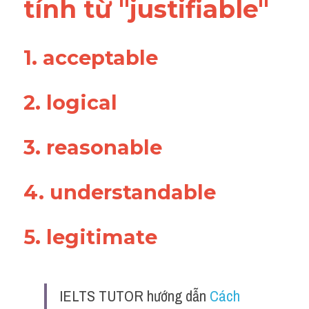
tính từ "justifiable"
Listening
Speaking
1. acceptable
Writing
2. logical
Reading
3. reasonable
Homepage
4. understandable
5. legitimate
IELTS TUTOR hướng dẫn 
Cách 