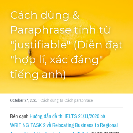
Cách dùng & 
Cách diễn đạt
IELTS Videos - Ebook
Paraphrase tính từ 
HỌC THỬ →
Điểm báo
"justifiable" (Diễn đạt 
Adj
"hợp lí, xác đáng" 
Idiom
tiếng anh)
Khác
Từ vựng theo topic
·
October 27, 2021
Cách dùng từ,
Cách paraphrase
Từ vựng theo Topic
Bên cạnh 
Hướng dẫn đề thi IELTS 21/11/2020 bài 
Vocabulary - Grammar
WRITING TASK 2 về Relocating Business to Regional 