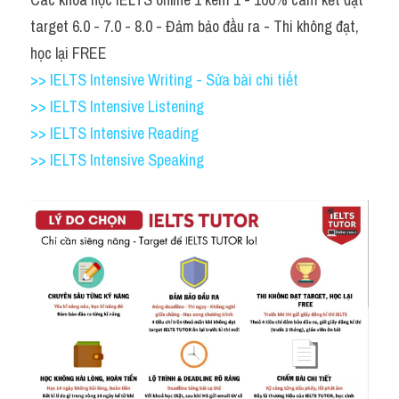
Adv
target 6.0 - 7.0 - 8.0 - Đảm bảo đầu ra - Thi không đạt, 
học lại FREE
Cách dùng từ
>> IELTS Intensive Writing - Sửa bài chi tiết
Từ vựng theo tiền tố
>> IELTS Intensive Listening
>> IELTS Intensive Reading
Task 1
>> IELTS Intensive Speaking
Ngân hàng đề thi máy
Phân biệt từ
Report đề thi thật IELTS
Advice
IELTS Advice
Đề thi thật Task 2