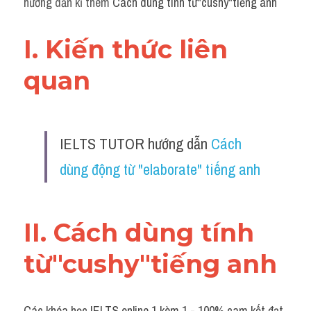
hướng dẫn kĩ thêm 
Cách dùng tính từ"cushy"tiếng anh
Grammar
Collocation
I. Kiến thức liên 
Cách paraphrase
quan 
Part 2
Noun
IELTS TUTOR hướng dẫn 
Cách 
Verb
dùng động từ "elaborate" tiếng anh
Cấu trúc câu
II. Cách dùng tính 
Giải đề THPT
từ"cushy"tiếng anh
Report đề thi thật IELTS GENERAL
Đề thi thật Task 1
Các khóa học IELTS online 1 kèm 1 - 100% cam kết đạt 