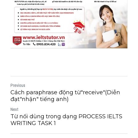
Listening
Speaking
Writing
Reading
Homepage
Previous
Cách paraphrase động từ"receive"(Diễn
đạt"nhận" tiếng anh)
Next
Từ nối dùng trong dạng PROCESS IELTS
WRITING TASK 1