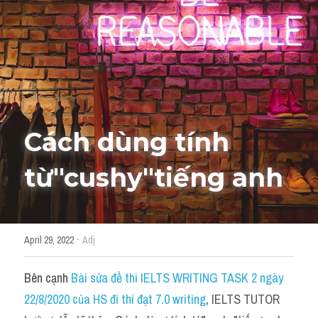
Cách diễn đạt
IELTS Videos - Ebook
HỌC THỬ →
Điểm báo
Adj
Cách dùng tính 
Idiom
từ"
cushy
"tiếng anh
Khác
Từ vựng theo topic
·
April 29, 2022
Adj
Từ vựng theo Topic
Bên cạnh 
Bài sửa đề thi IELTS WRITING TASK 2 ngày 
Vocabulary - Grammar
22/8/2020 của HS đi thi đạt 7.0 writing
, 
IELTS TUTOR 