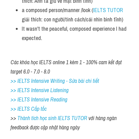
thích: Anh ta giữ vẻ mặt bình tĩnh)
Listening
a composed person/manner /look (
IELTS TUTOR
giải thích: con người/tính cách/cái nhìn bình tĩnh)
Speaking
It wasn't the peaceful, composed experience I had 
expected.
Writing
Reading
Các khóa học IELTS online 1 kèm 1 - 100% cam kết đạt 
Homepage
target 6.0 - 7.0 - 8.0
>> IELTS Intensive Writing - Sửa bài chi tiết
>> IELTS Intensive Listening
>> IELTS Intensive Reading
>> IELTS Cấp tốc
>> 
Thành tích học sinh IELTS TUTOR 
với hàng ngàn 
feedback được cập nhật hàng ngày