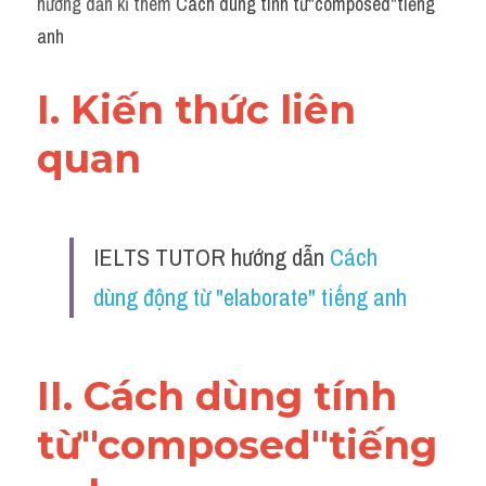
hướng dẫn kĩ thêm 
Cách dùng tính từ"composed"tiếng 
Grammar
anh
Collocation
I. Kiến thức liên 
Cách paraphrase
quan 
Part 2
Noun
IELTS TUTOR hướng dẫn 
Cách 
Verb
dùng động từ "elaborate" tiếng anh
Cấu trúc câu
Giải đề THPT
II. Cách dùng tính 
Report đề thi thật IELTS GENERAL
từ"composed"tiếng 
Đề thi thật Task 1