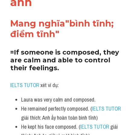
anh
Adv
Cách dùng từ
Mang nghĩa"bình tĩnh; 
điềm tĩnh"
Từ vựng theo tiền tố
Task 1
=If someone is composed, they 
are calm and able to control 
Ngân hàng đề thi máy
their feelings.
Phân biệt từ
IELTS TUTOR
 xét ví dụ:
Report đề thi thật IELTS
Laura was very calm and composed. 
Advice
He remained perfectly composed. (
IELTS TUTOR
IELTS Advice
giải thích: Anh ấy hoàn toàn bình tĩnh)
He kept his face composed. (
IELTS TUTOR
 giải 
Đề thi thật Task 2