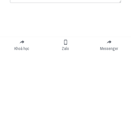
Submit
Cancel
Khoá học
Zalo
Messenger
Cookie Use
We use cookies to improve browsing experience, security, and data collection. By
accepting, you agree to the use of cookies for advertising and analytics. You can change
your cookie settings at any time.
Learn More