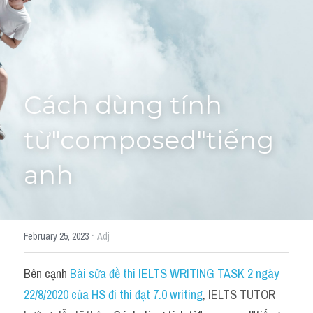
Cách diễn đạt
IELTS Videos - Ebook
HỌC THỬ →
Điểm báo
Cách dùng tính 
Adj
từ"composed"tiếng 
Idiom
anh
Khác
Từ vựng theo topic
·
February 25, 2023
Adj
Từ vựng theo Topic
Bên cạnh 
Bài sửa đề thi IELTS WRITING TASK 2 ngày 
Vocabulary - Grammar
22/8/2020 của HS đi thi đạt 7.0 writing
, 
IELTS TUTOR 