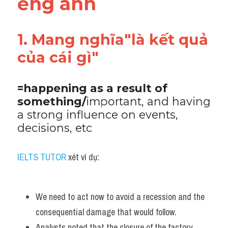
ếng anh
Adv
Cách dùng từ
1. Mang nghĩa"là kết quả 
của cái gì"
Từ vựng theo tiền tố
Task 1
=happening as a result of 
something/
important, and having 
Ngân hàng đề thi máy
a strong influence on events, 
Phân biệt từ
decisions, etc
Report đề thi thật IELTS
IELTS TUTOR
 xét ví dụ:
Advice
We need to act now to avoid a recession and the 
IELTS Advice
consequential damage that would follow. 
Đề thi thật Task 2
Analysts noted that the closure of the factory 