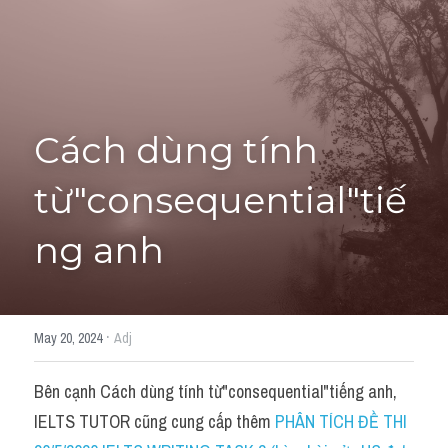
Cách diễn đạt
IELTS Videos - Ebook
HỌC THỬ →
Điểm báo
Cách dùng tính 
Adj
từ"consequential"tiế
Idiom
ng anh
Khác
Từ vựng theo topic
·
May 20, 2024
Adj
Từ vựng theo Topic
Bên cạnh Cách dùng tính từ"consequential"tiếng anh, 
Vocabulary - Grammar
IELTS TUTOR cũng cung cấp thêm 
PHÂN TÍCH ĐỀ THI 