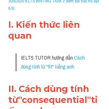
30/5/2020 IELTS WRITING TASK 2 (kèm bài sửa HS đạt 
Grammar
6.5)
Collocation
I. Kiến thức liên 
Cách paraphrase
quan 
Part 2
Noun
IELTS TUTOR hướng dẫn 
Cách 
Verb
dùng tính từ "fit" tiếng anh
Cấu trúc câu
Giải đề THPT
II. Cách dùng tính 
Report đề thi thật IELTS GENERAL
từ"consequential"ti
Đề thi thật Task 1