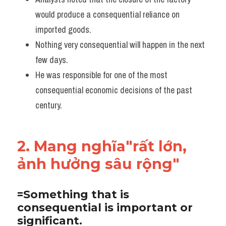
would produce a consequential reliance on 
Listening
imported goods.
Speaking
Nothing very consequential will happen in the next 
few days. 
Writing
He was responsible for one of the most 
Reading
consequential economic decisions of the past 
century.
Homepage
2. Mang nghĩa"rất lớn, 
ảnh hưởng sâu rộng"
=Something that is 
consequential is important or 
significant.