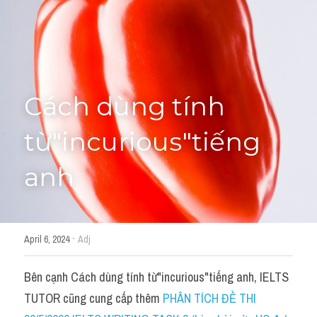
Cách diễn đạt
IELTS Videos - Ebook
HỌC THỬ →
Điểm báo
Cách dùng tính 
Adj
từ"incurious"tiếng 
Idiom
anh
Khác
Từ vựng theo topic
·
April 6, 2024
Adj
Từ vựng theo Topic
Bên cạnh Cách dùng tính từ"incurious"tiếng anh, IELTS 
Vocabulary - Grammar
TUTOR cũng cung cấp thêm 
PHÂN TÍCH ĐỀ THI 