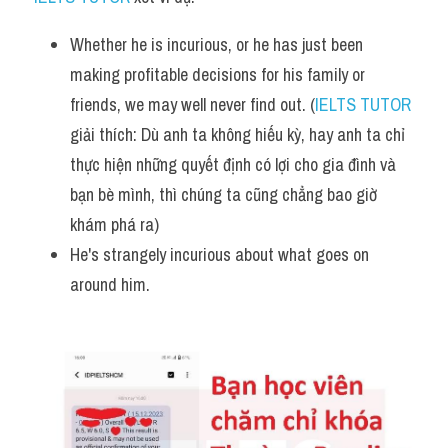
Listening
Whether he is incurious, or he has just been 
making profitable decisions for his family or 
Speaking
friends, we may well never find out. (
IELTS TUTOR
Writing
giải thích: Dù anh ta không hiếu kỳ, hay anh ta chỉ 
thực hiện những quyết định có lợi cho gia đình và 
Reading
bạn bè mình, thì chúng ta cũng chẳng bao giờ 
Homepage
khám phá ra)
He's strangely incurious about what goes on 
around him.