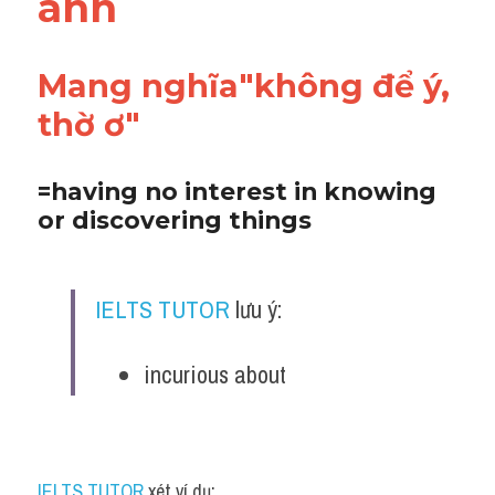
anh
Adv
Cách dùng từ
Mang nghĩa"không để ý, 
thờ ơ"
Từ vựng theo tiền tố
Task 1
=​having no interest in knowing 
or discovering things
Ngân hàng đề thi máy
Phân biệt từ
IELTS TUTOR
 lưu ý:
Report đề thi thật IELTS
incurious about
Advice
IELTS Advice
Đề thi thật Task 2
IELTS TUTOR
 xét ví dụ: