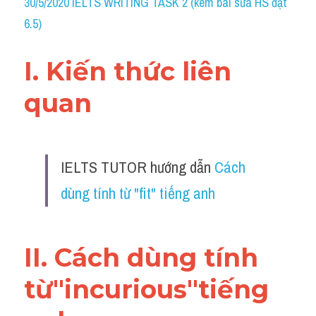
30/5/2020 IELTS WRITING TASK 2 (kèm bài sửa HS đạt 
Grammar
6.5)
Collocation
I. Kiến thức liên 
Cách paraphrase
quan 
Part 2
Noun
IELTS TUTOR hướng dẫn 
Cách 
Verb
dùng tính từ "fit" tiếng anh
Cấu trúc câu
Giải đề THPT
II. Cách dùng tính 
Report đề thi thật IELTS GENERAL
từ"incurious"tiếng 
Đề thi thật Task 1