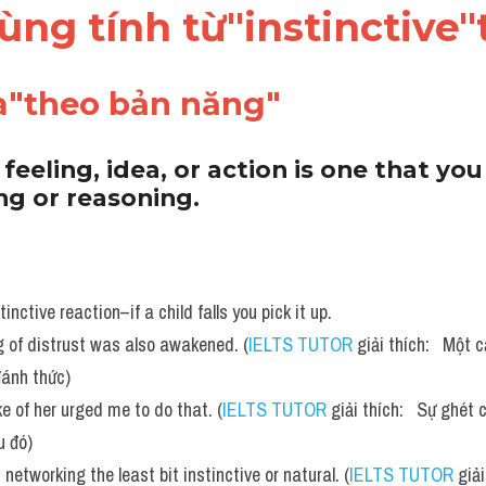
dùng tính từ"instinctive
"theo bản năng"
 feeling, idea, or action is one that you
ng or reasoning.
tinctive reaction–if a child falls you pick it up.
ng of distrust was also awakened. (
IELTS TUTOR
 giải thích:   Một
ánh thức)
ke of her urged me to do that. (
IELTS TUTOR
 giải thích:   Sự ghét
u đó)