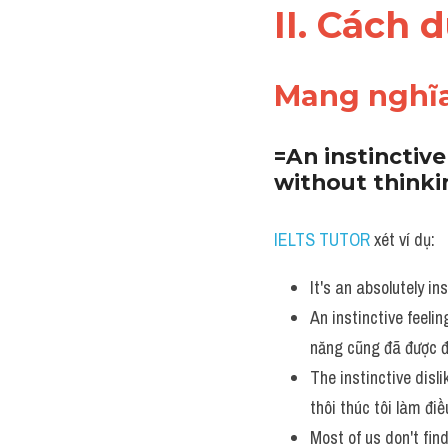
II. Cách 
Mang nghĩa
=An instinctive
without thinki
IELTS TUTOR
 xét ví dụ:
It's an absolutely ins
An instinctive feeli
năng cũng đã được đ
The instinctive disli
thôi thúc tôi làm điề