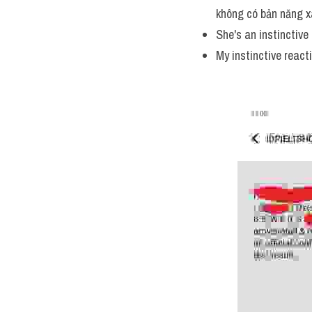
Most of us don't find
không có bản năng x
She's an instinctive 
My instinctive react