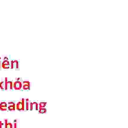
i thích:   Đa số chúng ta 