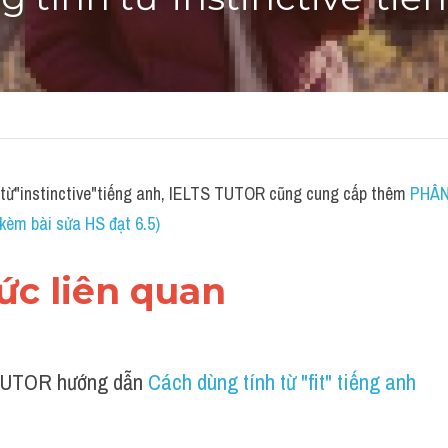
 tính từ"instinctive"tiế
từ"instinctive"tiếng anh, IELTS TUTOR cũng cung cấp thêm 
PHÂN 
èm bài sửa HS đạt 6.5)
hức liên quan 
UTOR hướng dẫn 
Cách dùng tính từ "fit" tiếng anh