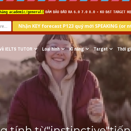
Về IELTS TUTOR
Loại hình
Kĩ năng
Target
Thời gi