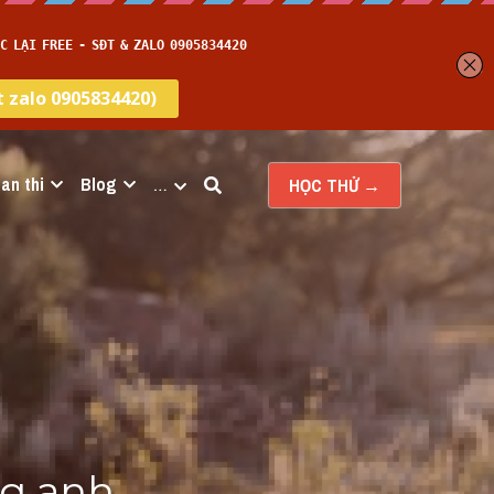
an thi
Blog
…
HỌC THỬ →