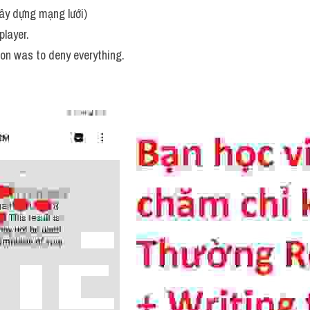
 networking the least bit instinctive or natural. (
IELTS TUTOR
 giả
ây dựng mạng lưới)
player. 
ion was to deny everything.