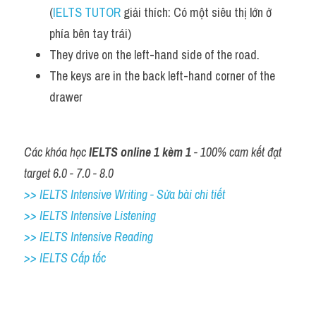
(
IELTS TUTOR
 giải thích: Có một siêu thị lớn ở 
Listening
phía bên tay trái)
They drive on the left-hand side of the road. 
Speaking
The keys are in the back left-hand corner of the 
Writing
drawer
Reading
Các khóa học 
Homepage
IELTS online 1 kèm 1
 - 100% cam kết đạt 
target 6.0 - 7.0 - 8.0
>> IELTS Intensive Writing - Sửa bài chi tiết
>> IELTS Intensive Listening
>> IELTS Intensive Reading
>> IELTS Cấp tốc