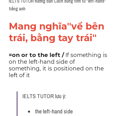
IELTS TUTOR hướng dẫn Cách dùng tính từ "left-hand" 
Grammar
tiếng anh
Collocation
Mang nghĩa"về bên 
Cách paraphrase
trái, bằng tay trái"
Part 2
Noun
=on or to the left /
 If something is 
on the left-hand side of 
Verb
something, it is positioned on the 
Cấu trúc câu
left of it
Giải đề THPT
IELTS TUTOR lưu ý:
Report đề thi thật IELTS GENERAL
Đề thi thật Task 1
 the left-hand side