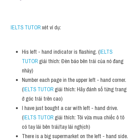
Adv
Cách dùng từ
IELTS TUTOR 
xét ví dụ:
Từ vựng theo tiền tố
Task 1
His left - hand indicator is flashing. (
IELTS 
TUTOR
 giải thích: Đèn báo bên trái của nó đang 
Ngân hàng đề thi máy
nhảy)
Phân biệt từ
Number each page in the upper left - hand corner. 
(
IELTS TUTOR
 giải thích: Hãy đánh số từng trang 
Report đề thi thật IELTS
ở góc trái trên cao)
Advice
I have just bought a car with left - hand drive. 
(
IELTS TUTOR
 giải thích: Tôi vừa mua chiếc ô tô 
IELTS Advice
có tay lái bên trái/tay lái nghịch)
Đề thi thật Task 2
There is a big supermarket on the left - hand side. 