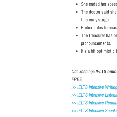
She ended her speec
The doctor said she
this early stage. 
Earlier sales forecas
The treasurer has be
pronouncements. 
It's a bit optimistic
Các khóa học 
IELTS onlin
FREE
>> IELTS Intensive Writing 
>> IELTS Intensive Listeni
>> IELTS Intensive Readi
>> IELTS 
Intensive Speak