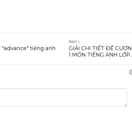
Next
 "advance" tiếng anh
GIẢI CHI TIẾT ĐỀ CƯƠ
1 MÔN TIẾNG ANH LỚP..
cel