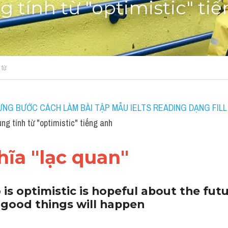
 tính từ "optimistic" ti
từ
NG BƯỚC CÁCH LÀM BÀI TẬP MẪU IELTS READING DẠNG FILL 
 tính từ "optimistic" tiếng anh
ĩa "lạc quan"
s optimistic is hopeful about the futu
 good things will happen