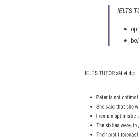
IELTS T
opt
be​
IELTS TUTOR xét ví dụ:
Peter is not optims
She said that she w
I remain optimistic 
The sixties were, in
Their profit forecast