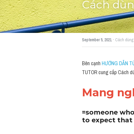
Cách dùng
·
September 5, 2021
Cách dùng 
Bên cạnh 
HƯỚNG DẪN TỪ
TUTOR cung cấp Cách dùng
Mang ngh
=someone who i
to expect that