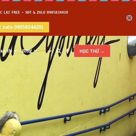
an thi
Blog
…
HỌC THỬ →