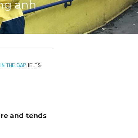
ếng anh
IN THE GAP
, IELTS 
re and tends 