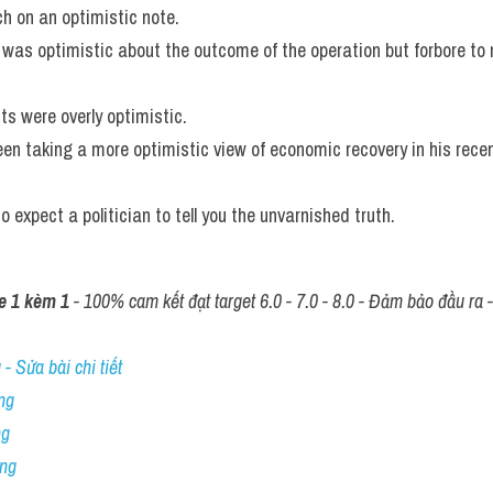
h on an optimistic note. 
 was optimistic about the outcome of the operation but forbore to
ts were overly optimistic. 
en taking a more optimistic view of economic recovery in his recent
 to expect a politician to tell you the unvarnished truth.
e 1 kèm 1
 - 100% cam kết đạt target 6.0 - 7.0 - 8.0 - Đảm bảo đầu ra - 
- Sửa bài chi tiết
ng
ng
ing