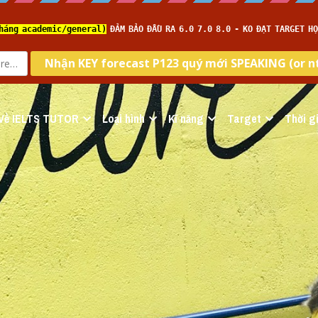
Về IELTS TUTOR
Loại hình
Kĩ năng
Target
Thời gi