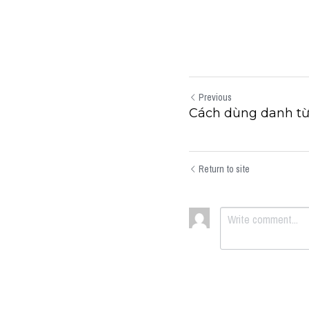
Previous
Cách dùng danh từ
Return to site
Submit
Can