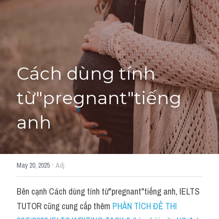
Cách diễn đạt
IELTS Videos - Ebook
HỌC THỬ →
Điểm báo
Cách dùng tính 
Adj
từ"pregnant"tiếng 
Idiom
anh
Khác
Từ vựng theo topic
·
May 20, 2025
Adj
Từ vựng theo Topic
Bên cạnh Cách dùng tính từ"pregnant"tiếng anh, IELTS 
Vocabulary - Grammar
TUTOR cũng cung cấp thêm 
PHÂN TÍCH ĐỀ THI 