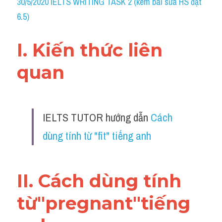
30/5/2020 IELTS WRITING TASK 2 (kèm bài sửa HS đạt 
Grammar
6.5)
Collocation
I. Kiến thức liên 
Cách paraphrase
quan 
Part 2
Noun
IELTS TUTOR hướng dẫn 
Cách 
Verb
dùng tính từ "fit" tiếng anh
Cấu trúc câu
Giải đề THPT
II. Cách dùng tính 
Report đề thi thật IELTS GENERAL
từ"pregnant"tiếng 
Đề thi thật Task 1