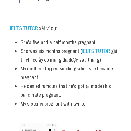
Listening
Speaking
IELTS TUTOR
 xét ví dụ:
Writing
She's five and a half months pregnant. 
Reading
She was six months pregnant (
IELTS TUTOR
 giải 
thích: cô ấy có mang đã được sáu tháng)
Homepage
My mother stopped smoking when she became 
pregnant. 
He denied rumours that he'd got (= made) his 
bandmate pregnant.  
My sister is pregnant with twins.