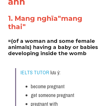
anh
Adv
Cách dùng từ
1. Mang nghĩa"mang 
thai"
Từ vựng theo tiền tố
Task 1
=(of a woman and some female 
animals) having a baby or babies 
Ngân hàng đề thi máy
developing inside the womb
Phân biệt từ
Report đề thi thật IELTS
IELTS TUTOR
 lưu ý:
Advice
become pregnant
IELTS Advice
get someone pregnant
Đề thi thật Task 2
pregnant with