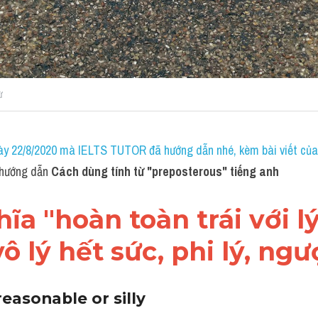
ừ
ày 22/8/2020 mà IELTS TUTOR đã hướng dẫn nhé, kèm bài viết của 
hướng dẫn 
Cách dùng tính từ "
preposterous" tiếng anh
a "hoàn toàn trái với lý 
ô lý hết sức, phi lý, ngư
easonable or silly