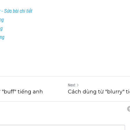
- Sửa bài chi tiết
ng
ng
ing
Next
"buff" tiếng anh
Cách dùng từ "blurry" t