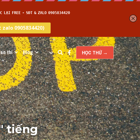
an thi
Blog
…
HỌC THỬ →
 tiếng 