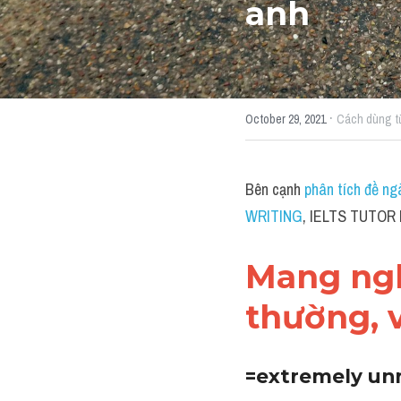
anh 
·
October 29, 2021
Cách dùng t
Bên cạnh 
phân tích đề ng
WRITING
, IELTS TUTOR 
Mang nghĩ
thường, v
=extremely unr