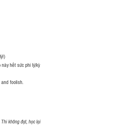
ý!)
ày hết sức phi lý/kỳ 
 and foolish.
Thi không đạt, học lại 