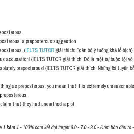
reposterous.
eposterous! a preposterous suggestion
eposterous. (
IELTS TUTOR
 giải thích: Toàn bộ ý tưởng khá lố bịch)
us accusation! (IELTS TUTOR giải thích: Đó là một sự buộc tội vô l
olutely preposterous! (IELTS TUTOR giải thích: Những lời tuyên bố n
thing as preposterous, you mean that it is extremely unreasonable
preposterous. 
s claim that they had unearthed a plot.
e 1 kèm 1
 - 100% cam kết đạt target 6.0 - 7.0 - 8.0 - Đảm bảo đầu ra - 