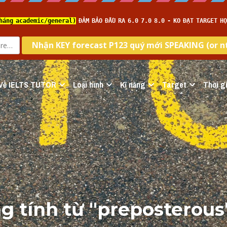
Về IELTS TUTOR
Loại hình
Kĩ năng
Target
Thời gi
 tính từ "
preposterous"