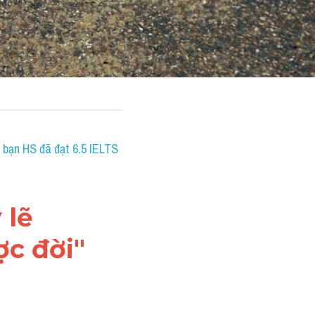
bạn HS đã đạt 6.5 IELTS 
lẽ 
ợc đời"