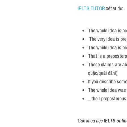
IELTS TUTOR 
xét ví dụ:
The whole idea is p
 The very idea is pr
The whole idea is pr
That is a prepostero
These claims are abs
quặc/quái đản!)
If you describe some
The whole idea was 
...their preposterou
Các khóa học 
IELTS onlin