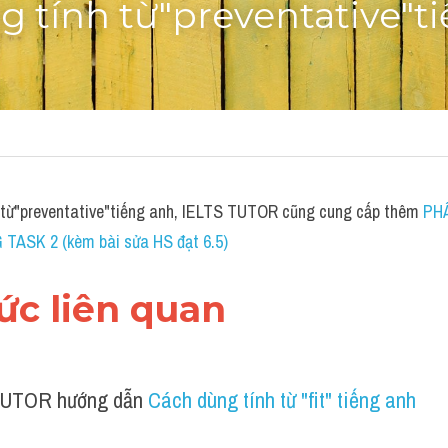
 tính từ"preventative"t
 từ"preventative"tiếng anh, IELTS TUTOR cũng cung cấp thêm 
PHÂ
 TASK 2 (kèm bài sửa HS đạt 6.5)
hức liên quan 
UTOR hướng dẫn 
Cách dùng tính từ "fit" tiếng anh