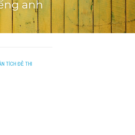
iếng anh
N TÍCH ĐỀ THI 