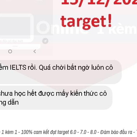
 kèm 1 - 100% cam kết đạt target 6.0 - 7.0 - 8.0 - Đảm bảo đầu ra - T