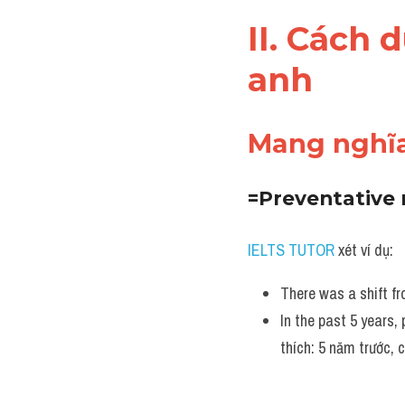
II. Cách 
anh
Mang nghĩ
=Preventative 
IELTS TUTOR
 xét ví dụ:
There was a shift fr
In the past 5 years,
thích: 5 năm trước,