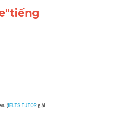
e"tiếng 
en. (
IELTS TUTOR
 giải 