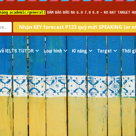
Về IELTS TUTOR
Loại hình
Kĩ năng
Target
Thời gi