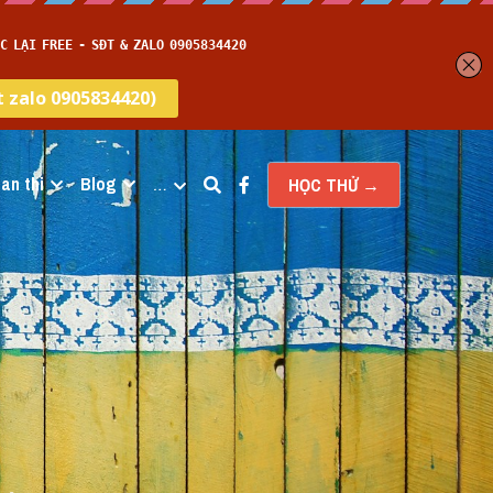
an thi
Blog
…
HỌC THỬ →