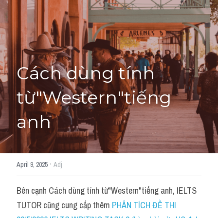
Cách diễn đạt
IELTS Videos - Ebook
HỌC THỬ →
Điểm báo
Cách dùng tính 
Adj
từ"Western"tiếng 
Idiom
anh
Khác
Từ vựng theo topic
·
April 9, 2025
Adj
Từ vựng theo Topic
Bên cạnh Cách dùng tính từ"Western"tiếng anh, IELTS 
Vocabulary - Grammar
TUTOR cũng cung cấp thêm 
PHÂN TÍCH ĐỀ THI 