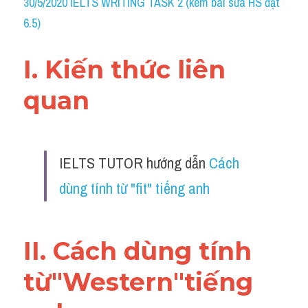
30/5/2020 IELTS WRITING TASK 2 (kèm bài sửa HS đạt 
Grammar
6.5)
Collocation
I. Kiến thức liên 
Cách paraphrase
quan 
Part 2
Noun
IELTS TUTOR hướng dẫn 
Cách 
Verb
dùng tính từ "fit" tiếng anh
Cấu trúc câu
Giải đề THPT
II. Cách dùng tính 
Report đề thi thật IELTS GENERAL
từ"Western"tiếng 
Đề thi thật Task 1