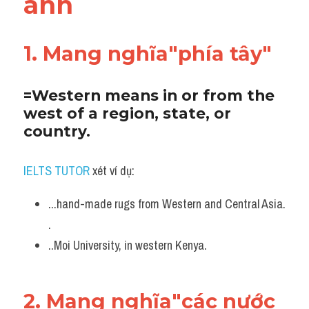
anh
Adv
Cách dùng từ
1. Mang nghĩa"phía tây"
Từ vựng theo tiền tố
=Western means in or from the 
Task 1
west of a region, state, or 
country.
Ngân hàng đề thi máy
IELTS TUTOR
 xét ví dụ:
Phân biệt từ
...hand-made rugs from Western and Central Asia. 
Report đề thi thật IELTS
.
Advice
..Moi University, in western Kenya.
IELTS Advice
2. Mang nghĩa"các nước 
Đề thi thật Task 2