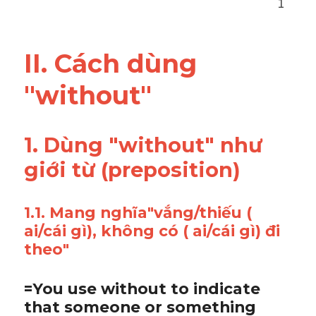
1
II. Cách dùng 
"without"
1. Dùng "without" như 
giới từ ​(preposition)
1.1. Mang nghĩa"vắng/thiếu ( 
ai/cái gì), không có ( ai/cái gì) đi 
theo"
=You use without to indicate 
that someone or something 