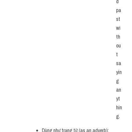
d 
Listening
pa
st 
Speaking
wi
Writing
th
ou
Reading
t 
sa
Homepage
yin
g 
an
yt
hin
g. 
Dùng như trạng từ (as an adverb): 