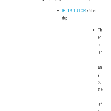
IELTS TUTOR
 xét ví 
dụ: 
Th
er
e 
isn
’t 
an
y 
bu
tte
r 
lef