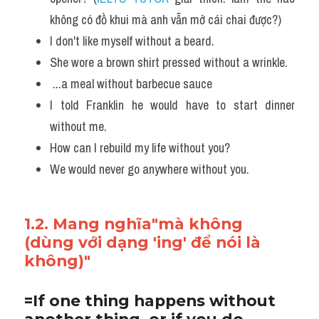
không có đồ khui mà anh vẫn mở cái chai được?)
I don't like myself without a beard. 
She wore a brown shirt pressed without a wrinkle.
 ...a meal without barbecue sauce
I told Franklin he would have to start dinner 
without me. 
How can I rebuild my life without you? 
We would never go anywhere without you.
1.2. Mang nghĩa"mà không 
(dùng với dạng 'ing' để nói là 
không)"
=If one thing happens without 