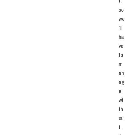
t, 
so 
we
’ll 
ha
ve 
to 
m
an
ag
e 
wi
th
ou
t. 