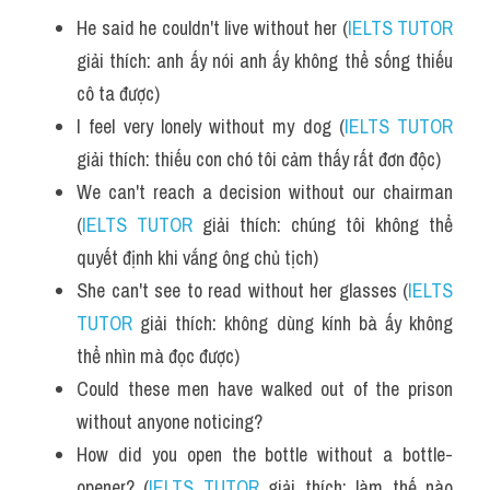
He said he couldn't live without her (
IELTS TUTOR
giải thích: anh ấy nói anh ấy không thể sống thiếu 
cô ta được) 
I feel very lonely without my dog (
IELTS TUTOR
giải thích: thiếu con chó tôi cảm thấy rất đơn độc)
We can't reach a decision without our chairman 
(
IELTS TUTOR
 giải thích: chúng tôi không thể 
quyết định khi vắng ông chủ tịch)
She can't see to read without her glasses (
IELTS 
TUTOR
 giải thích: không dùng kính bà ấy không 
thể nhìn mà đọc được)
Could these men have walked out of the prison 
without anyone noticing?
How did you open the bottle without a bottle-
opener? (
IELTS TUTOR
 giải thích: làm thế nào 