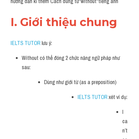
hướng dẫn kĩ thêm Cách dùng từ"without"tiếng anh
Grammar
Collocation
I. Giới thiệu chung 
Cách paraphrase
IELTS TUTOR
 lưu ý:
Part 2
Without có thể đóng 2 chức năng ngữ pháp như 
Noun
sau:  
Verb
Dùng như giới từ (as a preposition)
Cấu trúc câu
IELTS TUTOR
 xét ví dụ:
Giải đề THPT
I 
Report đề thi thật IELTS GENERAL
ca
n’t 
Đề thi thật Task 1