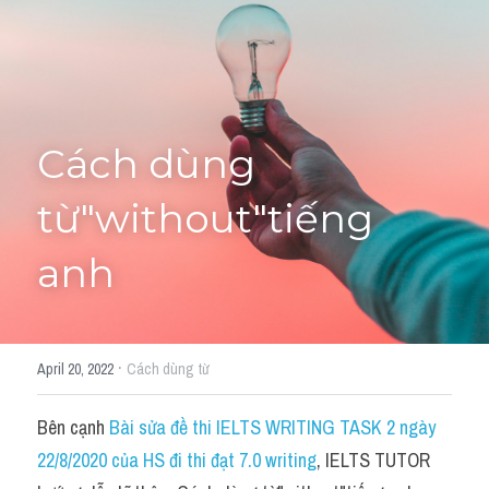
Cách diễn đạt
IELTS Videos - Ebook
HỌC THỬ →
Điểm báo
Cách dùng 
Adj
từ"without"tiếng 
Idiom
anh
Khác
Từ vựng theo topic
·
April 20, 2022
Cách dùng từ
Từ vựng theo Topic
Bên cạnh 
Bài sửa đề thi IELTS WRITING TASK 2 ngày 
Vocabulary - Grammar
22/8/2020 của HS đi thi đạt 7.0 writing
, IELTS TUTOR 