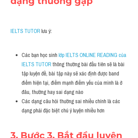
dạng thường gặp
Listening
Speaking
IELTS TUTOR
 lưu ý:
Writing
Reading
Các bạn học sinh 
lớp IELTS ONLINE READING của 
IELTS TUTOR 
thông thường bài đầu tiên sẽ là bài 
Homepage
tập luyện đề, bài tập này sẽ xác định được band 
điểm hiện tại, điểm mạnh điểm yếu của mình là ở 
đâu, thường hay sai dạng nào
Các dạng câu hỏi thường sai nhiều chính là các 
dạng phải đặc biệt chú ý luyện nhiều hơn
3. Bước 3. Bắt đầu luyện 