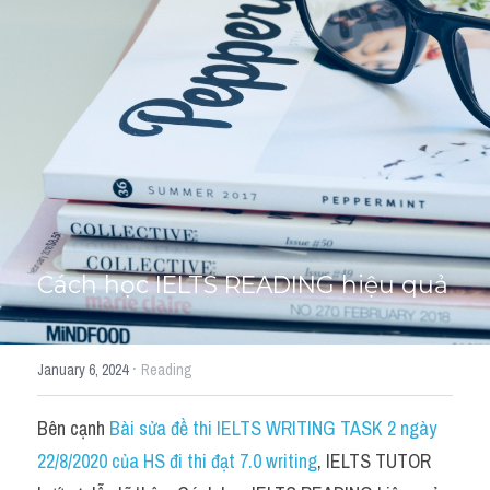
Cách diễn đạt
IELTS Videos - Ebook
HỌC THỬ →
Điểm báo
Adj
Idiom
Cách học IELTS READING hiệu quả
Khác
Từ vựng theo topic
·
January 6, 2024
Reading
Từ vựng theo Topic
Bên cạnh 
Bài sửa đề thi IELTS WRITING TASK 2 ngày 
Vocabulary - Grammar
22/8/2020 của HS đi thi đạt 7.0 writing
, IELTS TUTOR 