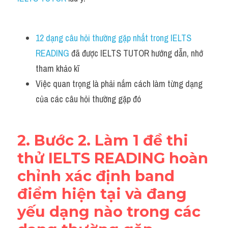
Adv
Cách dùng từ
12 dạng câu hỏi thường gặp nhất trong IELTS 
READING
 đã được IELTS TUTOR hướng dẫn, nhớ 
Từ vựng theo tiền tố
tham khảo kĩ
Task 1
Việc quan trọng là phải nắm cách làm từng dạng 
của các câu hỏi thường gặp đó 
Ngân hàng đề thi máy
Phân biệt từ
2. Bước 2. Làm 1 đề thi 
Report đề thi thật IELTS
thử IELTS READING hoàn 
chỉnh xác định band 
Advice
điểm hiện tại và đang 
IELTS Advice
yếu dạng nào trong các 
Đề thi thật Task 2