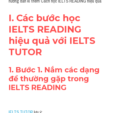
hướng dẫn kĩ thêm Cách học IELTS READING hiệu quả
Grammar
Collocation
I. Các bước học 
Cách paraphrase
IELTS READING 
Part 2
hiệu quả với IELTS 
Noun
TUTOR
Verb
1. Bước 1. Nắm các dạng 
Cấu trúc câu
đề thường gặp trong 
Giải đề THPT
IELTS READING
Report đề thi thật IELTS GENERAL
Đề thi thật Task 1
IELTS TUTOR
 lưu ý: