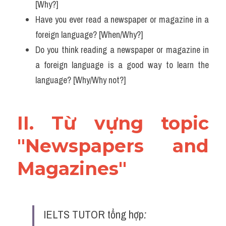
[Why?]
Adv
Have you ever read a newspaper or magazine in a 
Cách dùng từ
foreign language? [When/Why?]
Do you think reading a newspaper or magazine in 
Từ vựng theo tiền tố
a foreign language is a good way to learn the 
Task 1
language? [Why/Why not?]
Ngân hàng đề thi máy
II. Từ vựng topic 
Phân biệt từ
"Newspapers and 
Report đề thi thật IELTS
Magazines"
Advice
IELTS Advice
IELTS TUTOR tổng hợp
:
Đề thi thật Task 2