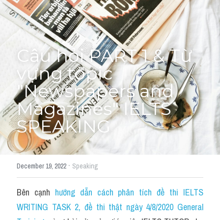
Cách diễn đạt
IELTS Videos - Ebook
Câu hỏi PART 1 & Từ 
HỌC THỬ →
Điểm báo
vựng topic 
"Newspapers and 
Adj
Magazines" IELTS 
Idiom
SPEAKING
Khác
Từ vựng theo topic
·
December 19, 2022
Speaking
Từ vựng theo Topic
Bên cạnh 
hướng dẫn cách phân tích đề thi IELTS 
Vocabulary - Grammar
WRITING TASK 2, đề thi thật ngày 4/8/2020 General 