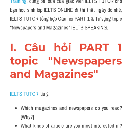
Training
, cùng bài sửa của giáo viên IELTS TUTOR cho 
Grammar
bạn học sinh lớp IELTS ONLINE đi thi thật ngày đó nhé, 
Collocation
IELTS TUTOR tổng hợp Câu hỏi PART 1 & Từ vựng topic 
"Newspapers and Magazines" IELTS SPEAKING.
Cách paraphrase
Part 2
I. Câu hỏi PART 1 
Noun
topic "Newspapers 
Verb
and Magazines"
Cấu trúc câu
IELTS TUTOR
 lưu ý:
Giải đề THPT
Which magazines and newspapers do you read? 
Report đề thi thật IELTS GENERAL
[Why?]
Đề thi thật Task 1
What kinds of article are you most interested in? 