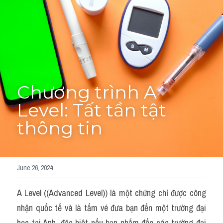
Cách diễn đạt
IELTS Videos - Ebook
HỌC THỬ →
Điểm báo
Chương trình A 
Adj
Level: Tất tần tật 
Idiom
thông tin
Khác
Từ vựng theo topic
June 26, 2024
Từ vựng theo Topic
A Level ((Advanced Level)) là một chứng chỉ được công 
Vocabulary - Grammar
nhận quốc tế và là tấm vé đưa bạn đến một trường đại 
học tại Anh, đặc biệt nếu bạn nhắm đến các trường đại 