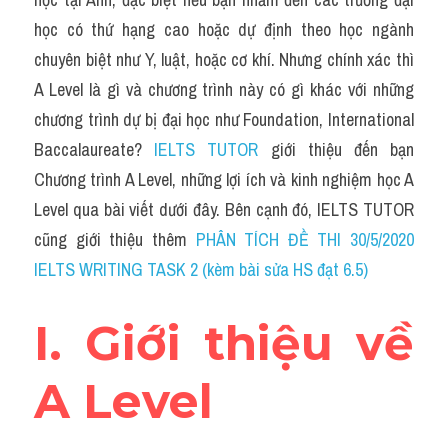
Grammar
học có thứ hạng cao hoặc dự định theo học ngành 
Collocation
chuyên biệt như Y, luật, hoặc cơ khí. Nhưng chính xác thì 
A Level là gì và chương trình này có gì khác với những 
Cách paraphrase
chương trình dự bị đại học như Foundation, International 
Part 2
Baccalaureate? 
IELTS TUTOR
 giới thiệu đến bạn
Chương trình A Level, những lợi ích và kinh nghiệm học A 
Noun
Level qua bài viết dưới đây. Bên cạnh đó, IELTS TUTOR 
Verb
cũng giới thiệu thêm 
PHÂN TÍCH ĐỀ THI 30/5/2020 
IELTS WRITING TASK 2 (kèm bài sửa HS đạt 6.5)
Cấu trúc câu
I. Giới thiệu về 
Giải đề THPT
Report đề thi thật IELTS GENERAL
A Level
Đề thi thật Task 1