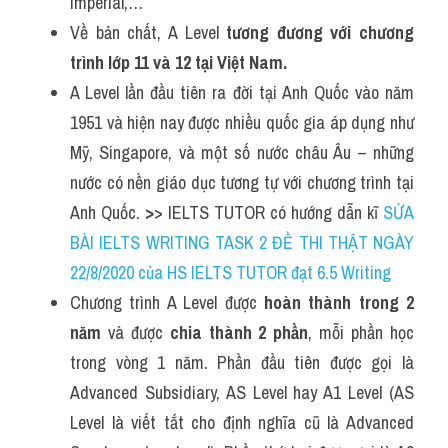
Imperial,…
Listening
Về bản chất, A Level 
tương đương với chương 
trình lớp 11 và 12 tại Việt Nam.
Speaking
A Level lần đầu tiên ra đời tại Anh Quốc vào năm 
1951 và hiện nay được nhiều quốc gia áp dụng như 
Writing
Mỹ, Singapore, và một số nước châu Âu – những 
Reading
nước có nền giáo dục tương tự với chương trình tại 
Anh Quốc. 
>
> IELTS TUTOR có hướng dẫn kĩ
 SỬA 
Homepage
BÀI IELTS WRITING TASK 2 ĐỀ THI THẬT NGÀY 
22/8/2020 của HS IELTS TUTOR đạt 6.5 Writing
Chương trình A Level được 
hoàn thành trong 2 
năm
 và được 
chia thành 2 phần
, mỗi phần học 
trong vòng 1 năm. Phần đầu tiên được gọi là 
Advanced Subsidiary, AS Level hay A1 Level (AS 
Level là viết tắt cho định nghĩa cũ là Advanced 