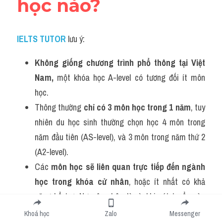
học nào?
IELTS TUTOR
lưu ý:
Không giống chương trình phổ thông tại Việt 
Nam, 
một khóa học A-level có tương đối ít môn 
học. 
Thông thường 
chỉ có 3 môn học trong 1 năm
, tuy 
nhiên du học sinh thường chọn học 4 môn trong 
năm đầu tiên (AS-level), và 3 môn trong năm thứ 2 
(A2-level). 
Các 
môn học sẽ liên quan trực tiếp đến ngành 
học trong khóa cử nhân
, hoặc ít nhất có khả 
năng bổ trợ. Nguyên nhân là vì, khi xét tuyển vào 
các trường đại học, một số trường sẽ có yêu cầu 
Khoá học
Zalo
Messenger