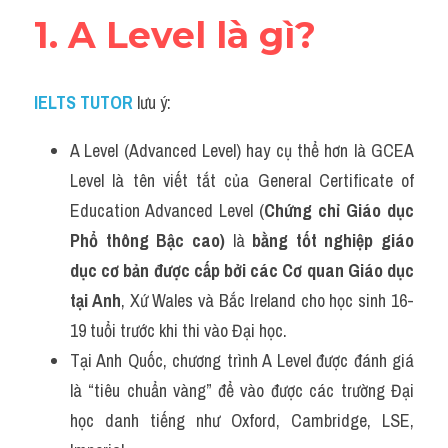
Adv
1. A Level là gì?
Cách dùng từ
IELTS TUTOR
lưu ý:
Từ vựng theo tiền tố
A Level (Advanced Level) hay cụ thể hơn là GCEA 
Task 1
Level là tên viết tắt của General Certificate of 
Ngân hàng đề thi máy
Education Advanced Level (
Chứng chỉ Giáo dục 
Phổ thông Bậc cao)
 là 
bằng tốt nghiệp giáo 
Phân biệt từ
dục cơ bản được cấp bởi các Cơ quan Giáo dục 
Report đề thi thật IELTS
tại Anh
, Xứ Wales và Bắc Ireland cho học sinh 16-
19 tuổi trước khi thi vào Đại học. 
Advice
Tại Anh Quốc, chương trình A Level được đánh giá 
IELTS Advice
là “tiêu chuẩn vàng” để vào được các trường Đại 
học danh tiếng như Oxford, Cambridge, LSE, 
Đề thi thật Task 2