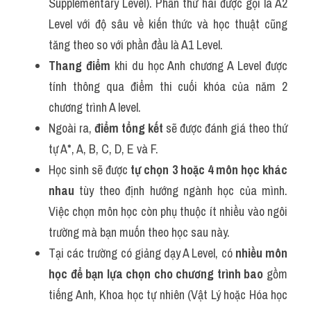
Supplementary Level). Phần thứ hai được gọi là A2 
Level với độ sâu về kiến thức và học thuật cũng 
tăng theo so với phần đầu là A1 Level. 
Thang điểm 
khi du học Anh chương A Level được 
tính thông qua điểm thi cuối khóa của năm 2 
chương trình A level.
Ngoài ra,
 điểm tổng kết 
sẽ được đánh giá theo thứ 
tự A*, A, B, C, D, E và F. 
Học sinh sẽ được 
tự chọn 3 hoặc 4 môn học khác 
nhau
 tùy theo định hướng ngành học của mình. 
Việc chọn môn học còn phụ thuộc ít nhiều vào ngôi 
trường mà bạn muốn theo học sau này. 
Tại các trường có giảng dạy A Level, có 
nhiều môn 
học để bạn lựa chọn cho chương trình bao 
gồm 
tiếng Anh, Khoa học tự nhiên (Vật Lý hoặc Hóa học 