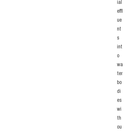
ial 
effl
ue
nt
s 
int
o 
wa
ter 
bo
di
es 
wi
th
ou