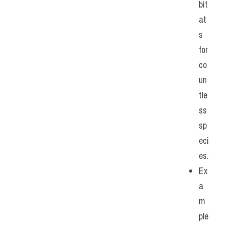
bit
at
s 
for 
co
un
tle
ss 
sp
eci
es.
Ex
a
m
ple