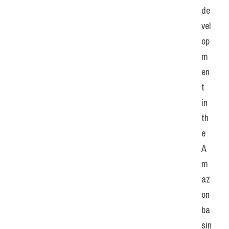
de
vel
op
m
en
t 
in 
th
e 
A
m
az
on 
ba
sin 