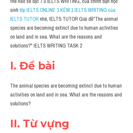
thế nào sẽ đạt 7.0 IELTS WRITING, của chính bạn học 
Grammar
sinh 
lớp IELTS ONLINE 1 KÈM 1 IELTS WRITING của 
Collocation
IELTS TUTOR
 nhé, IELTS TUTOR Giải đề"The animal 
species are becoming extinct due to human activities 
Cách paraphrase
on land and in sea. What are the reasons and 
Part 2
solutions?" IELTS WRITING TASK 2
Noun
I. Đề bài
Verb
Cấu trúc câu
The animal species are becoming extinct due to human 
activities on land and in sea. What are the reasons and 
Giải đề THPT
solutions?
Report đề thi thật IELTS GENERAL
II. Từ vựng
Đề thi thật Task 1