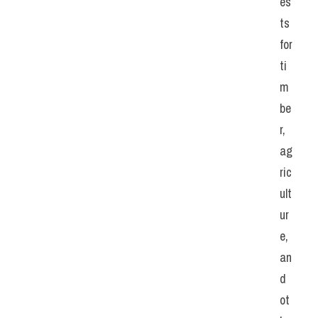
es
ts 
for 
ti
m
be
r, 
ag
ric
ult
ur
e, 
an
d 
ot