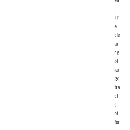
ea
: 
Th
e 
cle
ari
ng 
of 
lar
ge 
tra
ct
s 
of 
for