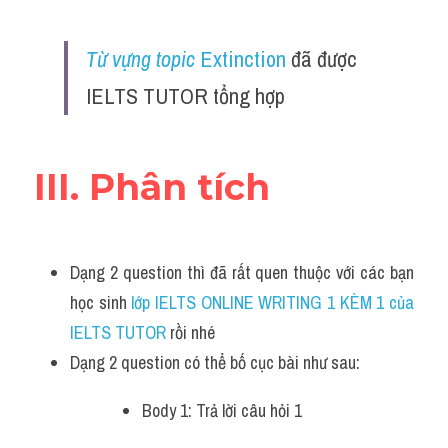
Adv
Từ vựng topic 
Extinction
 đã được 
Cách dùng từ
IELTS TUTOR tổng hợp
Từ vựng theo tiền tố
Task 1
III. Phân tích
Ngân hàng đề thi máy
Phân biệt từ
Dạng 2 question thì đã rất quen thuộc với các bạn 
Report đề thi thật IELTS
học sinh
 lớp IELTS ONLINE WRITING 1 KÈM 1 của 
IELTS TUTOR 
rồi nhé
Advice
Dạng 2 question có thể bố cục bài như sau:
IELTS Advice
Body 1: Trả lời câu hỏi 1 
Đề thi thật Task 2