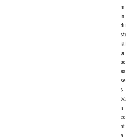
m 
in
du
str
ial 
pr
oc
es
se
s 
ca
n 
co
nt
a