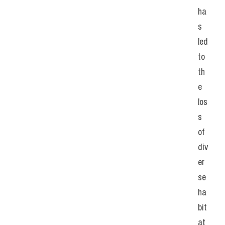
ha
s 
led 
to 
th
e 
los
s 
of 
div
er
se 
ha
bit
at