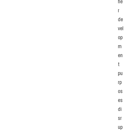
he
r 
de
vel
op
m
en
t 
pu
rp
os
es 
di
sr
up