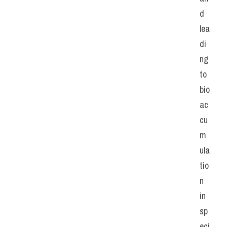
d 
lea
di
ng 
to 
bio
ac
cu
m
ula
tio
n 
in 
sp
eci