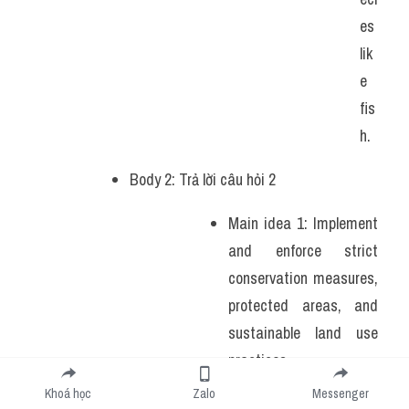
es 
lik
e 
fis
h.
Body 2: Trả lời câu hỏi 2 
Main idea 1: Implement 
and enforce strict 
conservation measures, 
protected areas, and 
sustainable land use 
practices. 
Khoá học
Zalo
Messenger
Su