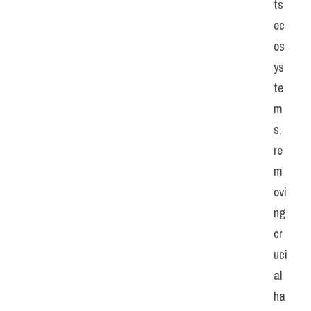
ts 
ec
os
ys
te
m
s, 
re
m
ovi
ng 
cr
uci
al 
ha