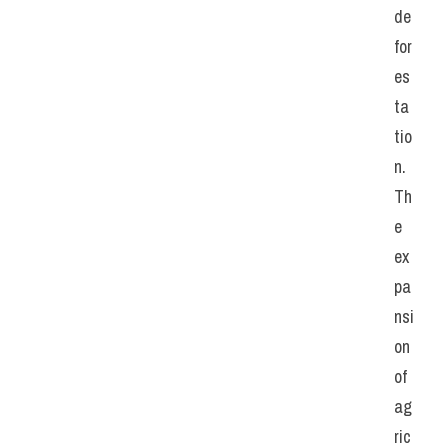
de
for
es
ta
tio
n. 
Th
e 
ex
pa
nsi
on 
of 
ag
ric