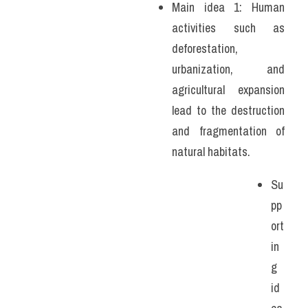
Main idea 1: Human 
Listening
activities such as 
deforestation, 
Speaking
urbanization, and 
Writing
agricultural expansion 
lead to the destruction 
Reading
and fragmentation of 
Homepage
natural habitats.
Su
pp
ort
in
g 
id