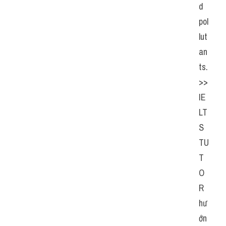
d 
pol
lut
an
ts. 
>> 
IE
LT
S  
TU
T
O
R  
hư
ớn