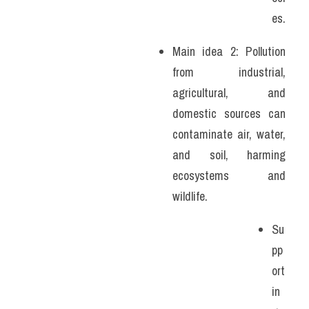
es.
Main idea 2: Pollution 
from industrial, 
agricultural, and 
domestic sources can 
contaminate air, water, 
and soil, harming 
ecosystems and 
wildlife.
Su
pp
ort
in