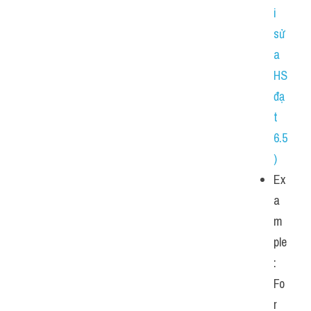
i 
sử
a 
HS 
đạ
t 
6.5
)
Ex
a
m
ple
: 
Fo
r 