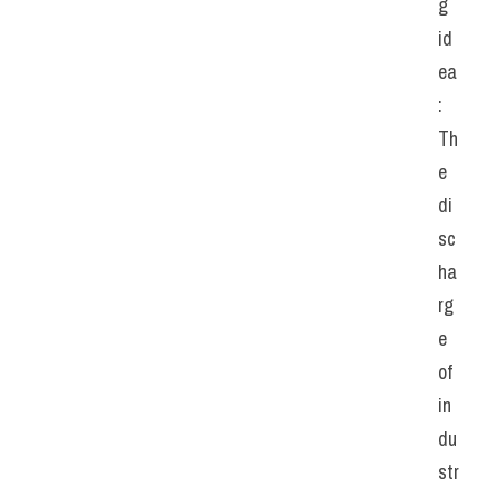
g 
id
ea
: 
Th
e 
di
sc
ha
rg
e 
of 
in
du
str