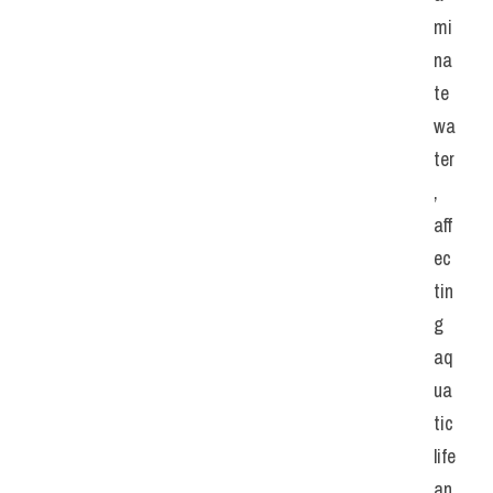
mi
na
te 
wa
ter
, 
aff
ec
tin
g 
aq
ua
tic 
life 
an