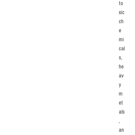
to
xic 
ch
e
mi
cal
s, 
he
av
y 
m
et
als
, 
an