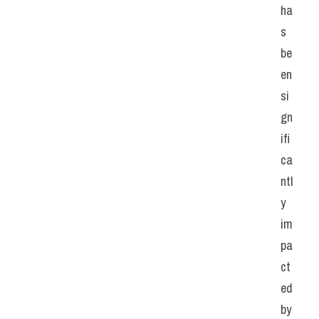
ha
s 
be
en 
si
gn
ifi
ca
ntl
y 
im
pa
ct
ed 
by 