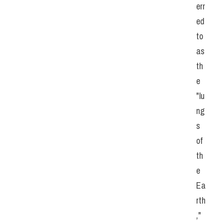
err
ed 
to 
as 
th
e 
"lu
ng
s 
of 
th
e 
Ea
rth
," 