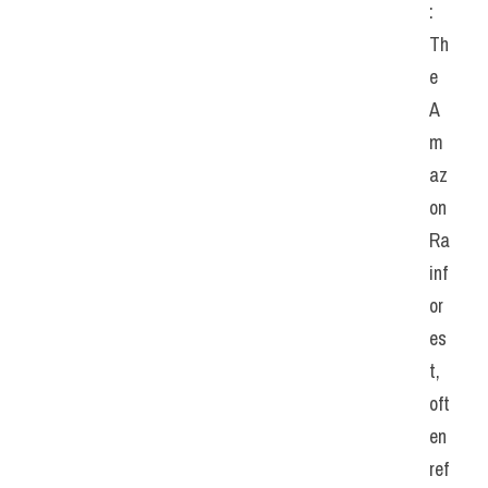
: 
Th
e 
A
m
az
on 
Ra
inf
or
es
t, 
oft
en 
ref