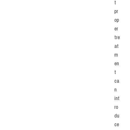
t 
pr
op
er 
tre
at
m
en
t 
ca
n 
int
ro
du
ce 