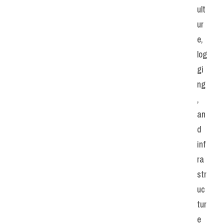
ult
ur
e, 
log
gi
ng
, 
an
d 
inf
ra
str
uc
tur
e 