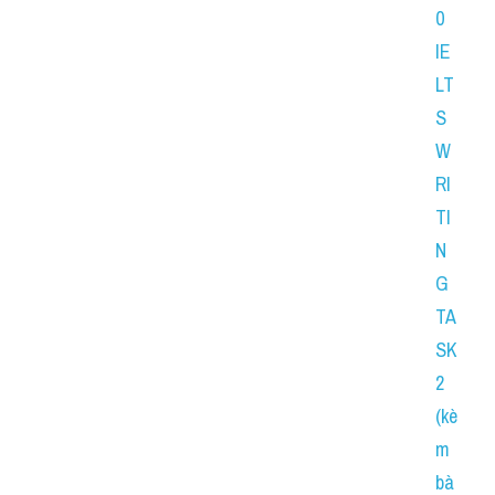
0 
IE
LT
S 
W
RI
TI
N
G 
TA
SK 
2 
(kè
m 
bà