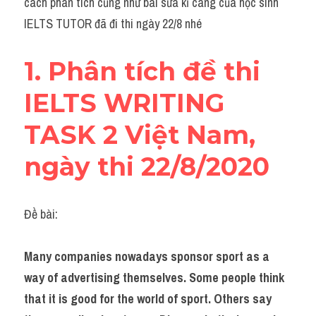
cách phân tích cũng như bài sửa kĩ càng của học sinh 
Grammar
IELTS TUTOR đã đi thi ngày 22/8 nhé
Collocation
1. Phân tích đề thi 
Cách paraphrase
IELTS WRITING 
Part 2
TASK 2 Việt Nam, 
Noun
ngày thi 22/8/2020
Verb
Cấu trúc câu
Đề bài:
Giải đề THPT
Many companies nowadays sponsor sport as a 
Report đề thi thật IELTS GENERAL
way of advertising themselves. Some people think 
Đề thi thật Task 1
that it is good for the world of sport. Others say 