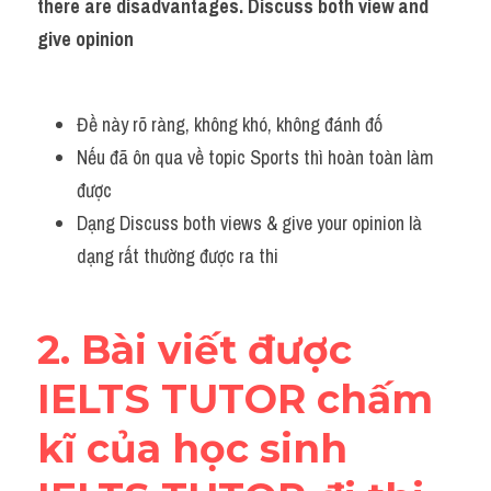
there are disadvantages. Discuss both view and 
Adv
give opinion
Cách dùng từ
Từ vựng theo tiền tố
Đề này rõ ràng, không khó, không đánh đố
Nếu đã ôn qua về topic Sports thì hoàn toàn làm 
Task 1
được
Dạng Discuss both views & give your opinion là 
Ngân hàng đề thi máy
dạng rất thường được ra thi 
Phân biệt từ
Report đề thi thật IELTS
2. Bài viết được 
Advice
IELTS TUTOR chấm 
IELTS Advice
kĩ của học sinh 
Đề thi thật Task 2