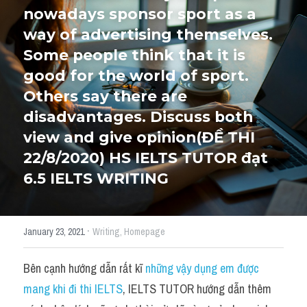
nowadays sponsor sport as a 
Cách diễn đạt
way of advertising themselves. 
Some people think that it is 
IELTS Videos - Ebook
HỌC THỬ →
good for the world of sport. 
Điểm báo
Others say there are 
disadvantages. Discuss both 
Adj
view and give opinion
(ĐỀ THI 
Idiom
22/8/2020) HS IELTS TUTOR đạt 
6.5 IELTS WRITING
Khác
Từ vựng theo topic
·
January 23, 2021
Writing,
Homepage
Từ vựng theo Topic
Bên cạnh hướng dẫn rất kĩ 
những vậy dụng em được 
Vocabulary - Grammar
mang khi đi thi IELTS
, IELTS TUTOR hướng dẫn thêm 