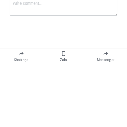
Submit
Cancel
Khoá học
Zalo
Messenger
Cookie Use
We use cookies to improve browsing experience, security, and data collection. By