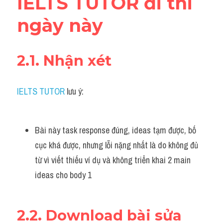
IELTS TUTOR đi thi 
Listening
ngày này 
Speaking
2.1. Nhận xét 
Writing
Reading
IELTS TUTOR
 lưu ý:
Homepage
Bài này task response đúng, ideas tạm được, bố 
cục khá được, nhưng lỗi nặng nhất là do không đủ 
từ vì viết thiếu ví dụ và không triển khai 2 main 
ideas cho body 1
2.2. Download bài sửa 