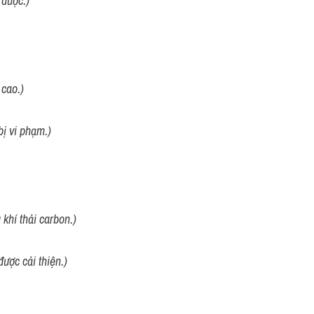
 được.)
 cao.)
bị vi phạm.)
khí thải carbon.)
ược cải thiện.)