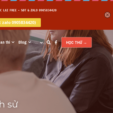
an thi
Blog
…
HỌC THỬ →
 sử 