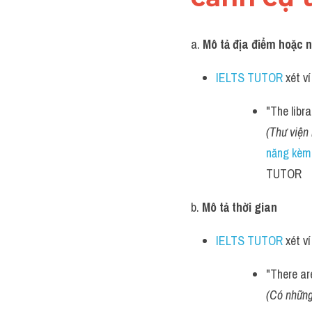
a. 
Mô tả địa điểm hoặc 
IELTS TUTOR
 xét v
"The libra
(Thư viện 
năng kèm 
TUTOR   
b. 
Mô tả thời gian
IELTS TUTOR
 xét v
"There ar
(Có những