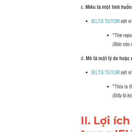
c. 
Miêu tả một tình huốn
IELTS TUTOR
 xét v
"The repor
(Báo cáo c
d. 
Mô tả một lý do hoặc 
IELTS TUTOR
 xét v
"This is t
(Đây là kị
II. Lợi í