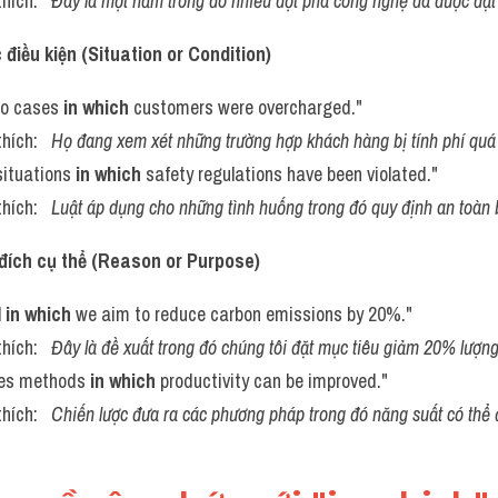
thích:   
Đây là một năm trong đó nhiều đột phá công nghệ đã được đạt
 điều kiện (Situation or Condition)
to cases 
in which
 customers were overcharged."
thích:   
Họ đang xem xét những trường hợp khách hàng bị tính phí quá
situations 
in which
 safety regulations have been violated."
thích:   
Luật áp dụng cho những tình huống trong đó quy định an toàn 
 đích cụ thể (Reason or Purpose)
 
in which
 we aim to reduce carbon emissions by 20%."
thích:   
Đây là đề xuất trong đó chúng tôi đặt mục tiêu giảm 20% lượng 
nes methods 
in which
 productivity can be improved."
thích:   
Chiến lược đưa ra các phương pháp trong đó năng suất có thể đ