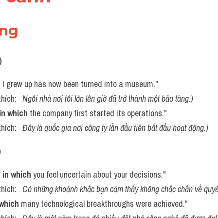
ung 
)
h
 I grew up has now been turned into a museum."
thích:   
Ngôi nhà nơi tôi lớn lên giờ đã trở thành một bảo tàng.)
in which
 the company first started its operations."
thích:   
Đây là quốc gia nơi công ty lần đầu tiên bắt đầu hoạt động.)
)
 
in which
 you feel uncertain about your decisions."
thích:   
Có những khoảnh khắc bạn cảm thấy không chắc chắn về quyết
 which
 many technological breakthroughs were achieved."