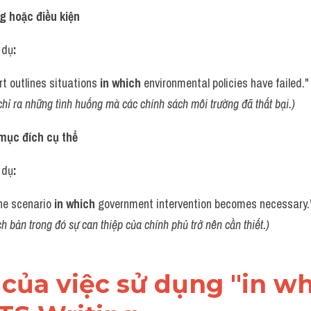
g hoặc điều kiện
í dụ
:
t outlines situations 
in which
 environmental policies have failed."
hỉ ra những tình huống mà các chính sách môi trường đã thất bại.)
mục đích cụ thể
í dụ
:
he scenario 
in which
 government intervention becomes necessary.
ch bản trong đó sự can thiệp của chính phủ trở nên cần thiết.)
ch của việc sử dụng "in wh