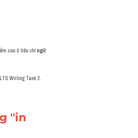
ểm cao ở tiêu chí 
ngữ 
ELTS Writing Task 2.
 "in 