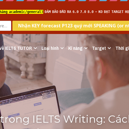
Về IELTS TUTOR
Loại hình
Kĩ năng
Target
Thời gi
trong IELTS Writing: Cách