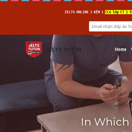
Home
IELTS TUTOR
In Which 