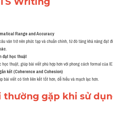
LTS Writing
matical Range and Accuracy
câu văn trở nên phức tạp và chuẩn chỉnh, từ đó tăng khả năng đạt đi
xác
.
n đạt học thuật
úc học thuật, giúp bài viết phù hợp hơn với phong cách formal của I
gắn kết (Coherence and Cohesion)
 bài viết có tính liên kết tốt hơn, dễ hiểu và mạch lạc hơn.
lỗi thường gặp khi sử dụng