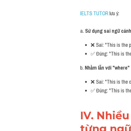
IELTS TUTOR
 lưu ý:
a. 
Sử dụng sai ngữ cản
❌ Sai: "This is the 
✅ Đúng: "This is th
b. 
Nhầm lẫn với "where"
❌ Sai: "This is the
✅ Đúng: "This is th
IV. Nhiều
từng ngữ