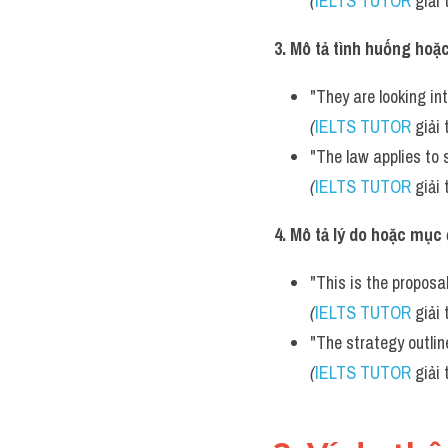
(
IELTS TUTOR
 giải 
3. Mô tả tình huống hoặc
"They are looking in
(
IELTS TUTOR
 giải 
"The law applies to 
(
IELTS TUTOR
 giải 
4. Mô tả lý do hoặc mục
"This is the proposal
(
IELTS TUTOR
 giải 
"The strategy outli
(
IELTS TUTOR
 giải 