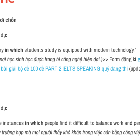
nơi chốn
í dụ
:
ry 
in which
 students study is equipped with modern technology."
nơi học sinh học được trang bị công nghệ hiện đại.)
>> Form đăng kí 
g
bài giải bộ đề 100 đề PART 2 IELTS SPEAKING quý đang thi
 (upd
 
í dụ
:
e instances 
in which
 people find it difficult to balance work and per
 trường hợp mà mọi người thấy khó khăn trong việc cân bằng công việ