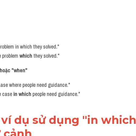
h
problem in which they solved."
e problem 
which
 they solved."
 hoặc "when"
 case where people need guidance."
e case 
in which
 people need guidance."
 ví dụ sử dụng "in which
 cảnh