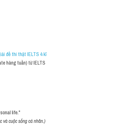
iải đề thi thật IELTS 4 kĩ 
ate hàng tuần) từ IELTS 
sonal life."
c và cuộc sống cá nhân.)