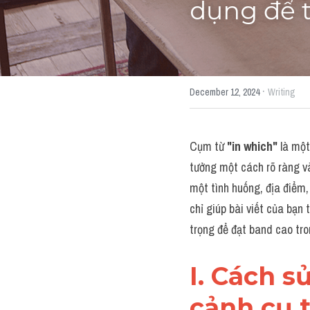
dụng để 
·
December 12, 2024
Writing
Cụm từ 
"in which"
 là một
tưởng một cách rõ ràng và
một tình huống, địa điểm,
chỉ giúp bài viết của bạn
trọng để đạt band cao tro
I. Cách s
cảnh cụ 