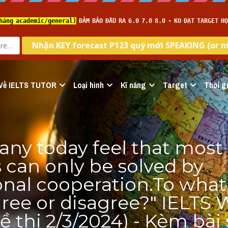
Về IELTS TUTOR
Loại hình
Kĩ năng
Target
Thời gi
any today feel that most 
can only be solved by 
onal cooperation.To what 
ree or disagree?" IELTS 
ề thi 2/3/2024) - Kèm bài 