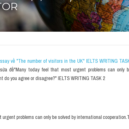
TOR
essay về "The number of visitors in the UK" IELTS WRITING TASK
ửa đề"Many today feel that most urgent problems can only be 
ent do you agree or disagree?" IELTS WRITING TASK 2
 urgent problems can only be solved by international cooperation.T