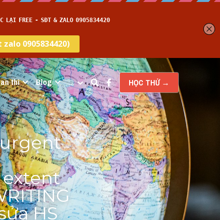
an thi
Blog
…
HỌC THỬ →
urgent 
extent 
WRITING 
sửa HS 