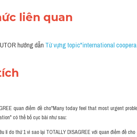
thức liên quan 
UTOR hướng dẫn 
Từ vựng topic"international cooper
tích 
EE quan điểm đề cho"Many today feel that most urgent problem
ation" có thể bố cục bài như sau:
êu lí do thứ 1 vì sao lại TOTALLY DISAGREE với quan điểm đề cho 