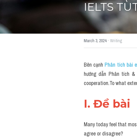
IELTS TU
·
March 3, 2024
Writing
Bên cạnh 
Phân tích bài 
hướng dẫn Phân tích & s
cooperation.To what ext
I. Đề bài 
Many today feel that most
agree or disagree?