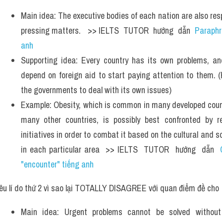
Main idea: The executive bodies of each nation are also resp
pressing matters.   >> IELTS  TUTOR  hướng  dẫn  
Paraphra
anh
Supporting idea: Every country has its own problems, an
depend on foreign aid to start paying attention to them. (
the governments to deal with its own issues)
Example: Obesity, which is common in many developed countr
many other countries, is possibly best confronted by reg
initiatives in order to combat it based on the cultural and 
in each particular area  >> IELTS  TUTOR  hướng  dẫn  
"encounter" tiếng anh
êu lí do thứ 2 vì sao lại TOTALLY DISAGREE với quan điểm đề cho
Main idea: Urgent problems cannot be solved without t