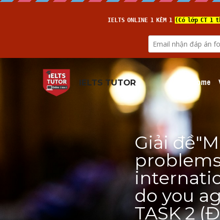
Home
IELTS TUTOR
Giải đề"M
problems 
internati
do you ag
TASK 2 (Đ