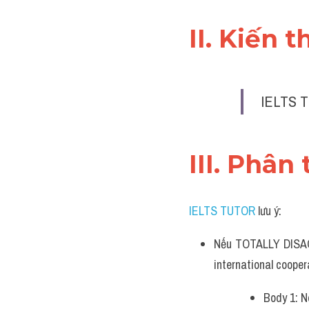
II. Kiến 
IELTS T
III. Phân 
IELTS TUTOR
 lưu ý:
Nếu TOTALLY DISAGR
international cooper
Body 1: N