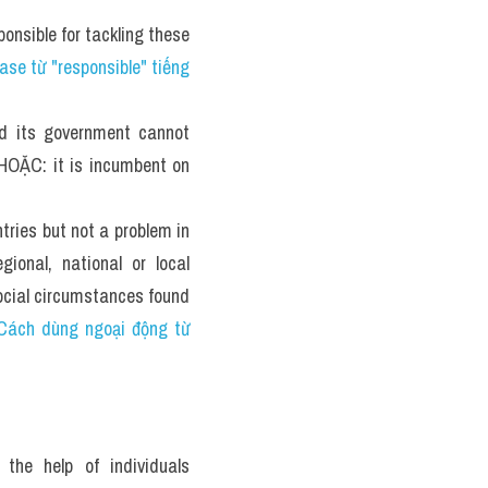
onsible for tackling these 
se từ "responsible" tiếng 
d its government cannot 
HOẶC: it is incumbent on 
ies but not a problem in 
ional, national or local 
social circumstances found 
Cách dùng ngoại động từ 
he help of individuals 