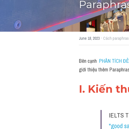
Paraphras
·
June 18, 2023
Cách paraphras
Bên cạnh 
PHÂN TÍCH ĐỀ 
giới thiệu thêm Paraphra
I. Kiến t
IELTS T
"good sa