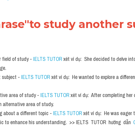
hrase"to study another s
 field of study - 
IELTS TUTOR
 xét ví dụ:  She decided to delve into
ge.
t subject - 
IELTS TUTOR
 xét ví dụ:  He wanted to explore a differen
tive area of study - 
IELTS TUTOR
 xét ví dụ:  After completing her 
 alternative area of study.
 about a different topic - 
IELTS TUTOR
 xét ví dụ:  He was eager 
opic to enhance his understanding.  >> IELTS  TUTOR  hướng  dẫn  