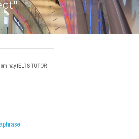
ect"
 ​hôm nay IELTS TUTOR 
aphrase 