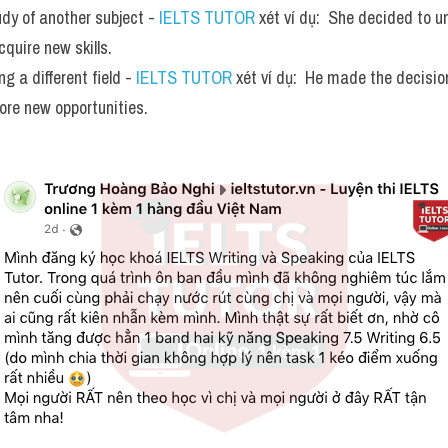
dy of another subject - 
IELTS TUTOR
 xét ví dụ:  She decided to u
cquire new skills.
 a different field - 
IELTS TUTOR
 xét ví dụ:  He made the decisio
plore new opportunities.