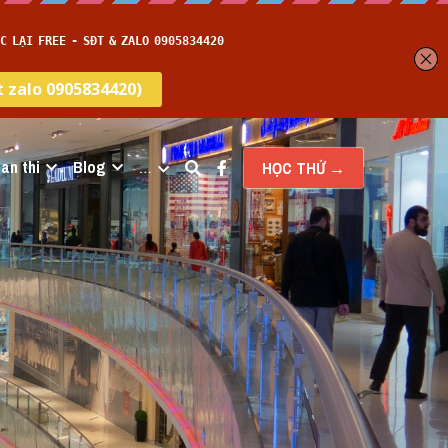
an thi
Blog
…
HỌC THỬ →