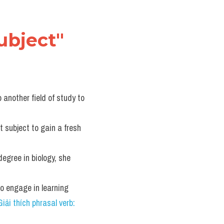
ubject"
 another field of study to 
t subject to gain a fresh 
degree in biology, she 
to engage in learning 
Giải thích phrasal verb: 