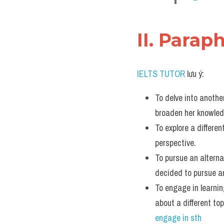
II. Parap
IELTS TUTOR
 lưu ý:
To delve into another
broaden her knowled
To explore a differen
perspective.
To pursue an alterna
decided to pursue an
To engage in learning
about a different t
engage in sth