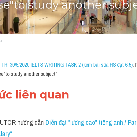
e"to study another subj
e
THI 30/5/2020 IELTS WRITING TASK 2 (kèm bài sửa HS đạt 6.5)
,
se"to study another subject"
hức liên quan 
UTOR hướng dẫn 
Diễn đạt "lương cao" tiếng anh / Par
lary"