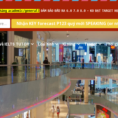
Về IELTS TUTOR
Loại hình
Kĩ năng
Target
Thời gi