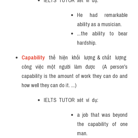
IELTS  TUTOR  xét  ví  dụ:
He had remarkable 
ability as a musician. 
...the ability to bear 
hardship.
Capability
  thể  hiện  khối  lượng & chất  lượng  
công việc một người làm được  (A person's 
capability is the amount of work they can do and 
how well they can do it. ...)
IELTS  TUTOR  xét  ví  dụ:
a job that was beyond 
the capability of one 
man.