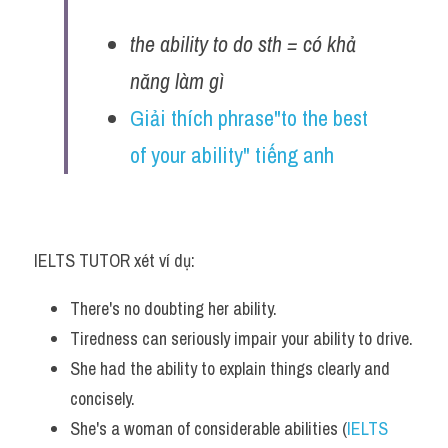
Listening
the ability to do sth = có khả 
Speaking
năng làm gì
Giải thích phrase"to the best 
Writing
of your ability" tiếng anh
Reading
Homepage
IELTS TUTOR xét ví dụ:
There's no doubting her ability. 
Tiredness can seriously impair your ability to drive.
She had the ability to explain things clearly and 
concisely. 
She's a woman of considerable abilities (
IELTS 