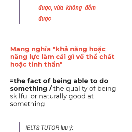
Adv
được, vừa  không  đếm  
được  
Cách dùng từ
Từ vựng theo tiền tố
Task 1
Mang nghĩa "khả năng hoặc 
năng lực làm cái gì về thể chất 
Ngân hàng đề thi máy
hoặc tinh thần"
Phân biệt từ
=the fact of being able to do 
Report đề thi thật IELTS
something / 
the quality of being 
skilful or naturally good at 
Advice
something
IELTS Advice
IELTS TUTOR lưu ý:
Đề thi thật Task 2