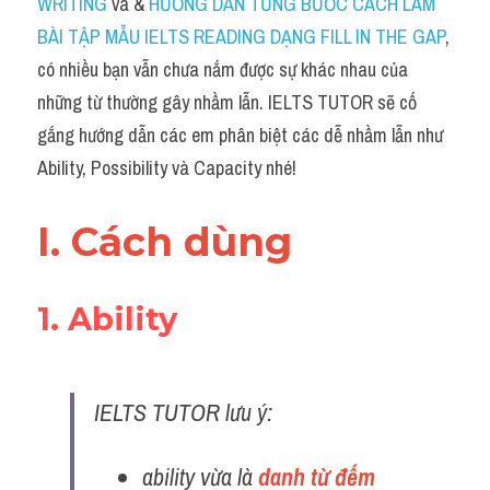
WRITING
 và & 
HƯỚNG DẪN TỪNG BƯỚC CÁCH LÀM 
Grammar
BÀI TẬP MẪU IELTS READING DẠNG FILL IN THE GAP
, 
Collocation
có nhiều bạn vẫn chưa nắm được sự khác nhau của 
những từ thường gây nhầm lẫn. IELTS TUTOR sẽ cố 
Cách paraphrase
gắng hướng dẫn các em phân biệt các dễ nhầm lẫn như 
Part 2
Ability, Possibility và Capacity nhé!
Noun
I. Cách dùng 
Verb
Cấu trúc câu
1. Ability 
Giải đề THPT
IELTS TUTOR lưu ý:
Report đề thi thật IELTS GENERAL
Đề thi thật Task 1
ability vừa là 
danh từ đếm 