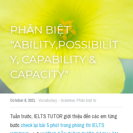
Cách diễn đạt
IELTS Videos - Ebook
PHÂN BIỆT 
HỌC THỬ →
Điểm báo
"ABILITY,POSSIBILIT
Adj
Y, CAPABILITY & 
Idiom
CAPACITY"
Khác
Từ vựng theo topic
·
October 8, 2021
Vocabulary - Grammar,
Phân biệt từ
Từ vựng theo Topic
Tuần trước, IELTS TUTOR giới thiệu đến các em từng 
Vocabulary - Grammar
bước 
check lại bài 5 phút trong phòng thi IELTS 