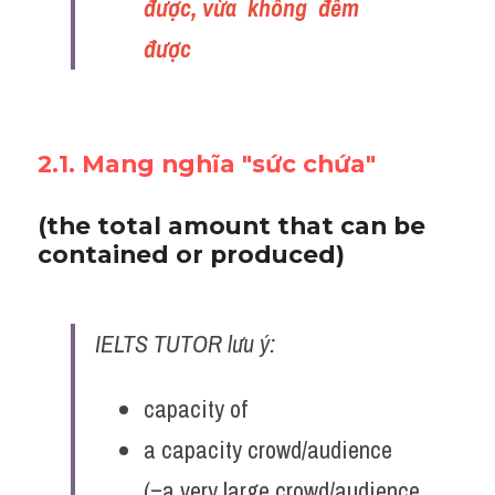
được, vừa  không  đếm  
được  
2.1. Mang nghĩa "sức chứa"
(the total amount that can be 
contained or produced)
IELTS TUTOR lưu ý:
capacity of
a capacity crowd/audience 
(=a very large crowd​/​audience 