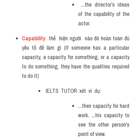
 ...the director's ideas 
of the capability of the 
actor.
Capability
  thể  hiện người  nào đó hoàn toàn đủ 
yếu tố để làm gì (If someone has a particular 
capacity, a capacity for something, or a capacity 
to do something, they have the qualities required 
to do it)
 IELTS  TUTOR  xét  ví  dụ:
...their capacity for hard 
work. ...his capacity to 
see the other person's 
point of view.