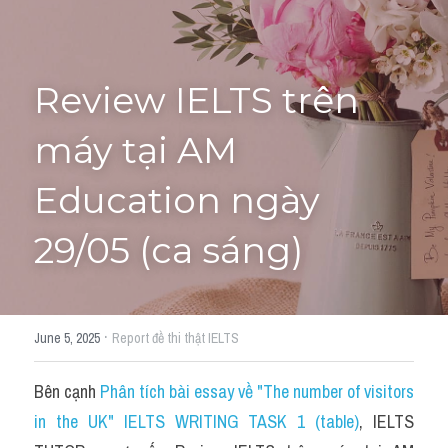
Cách diễn đạt
IELTS Videos - Ebook
Review IELTS trên 
HỌC THỬ →
Điểm báo
máy tại AM 
Adj
Education ngày 
Idiom
29/05 (ca sáng)
Khác
Từ vựng theo topic
·
June 5, 2025
Report đề thi thật IELTS
Từ vựng theo Topic
Bên cạnh 
Phân tích bài essay về "The number of visitors 
Vocabulary - Grammar
in the UK" IELTS WRITING TASK 1 (table)
, IELTS 