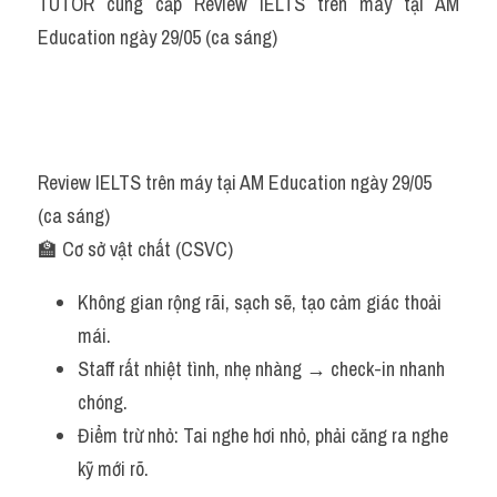
TUTOR cung cấp Review IELTS trên máy tại AM 
Grammar
Education ngày 29/05 (ca sáng)
Collocation
Cách paraphrase
Part 2
Review IELTS trên máy tại AM Education ngày 29/05 
Noun
(ca sáng)
🏫 Cơ sở vật chất (CSVC)
Verb
Không gian rộng rãi, sạch sẽ, tạo cảm giác thoải 
Cấu trúc câu
mái.
Giải đề THPT
Staff rất nhiệt tình, nhẹ nhàng → check-in nhanh 
chóng.
Report đề thi thật IELTS GENERAL
Điểm trừ nhỏ: Tai nghe hơi nhỏ, phải căng ra nghe 
Đề thi thật Task 1
kỹ mới rõ.