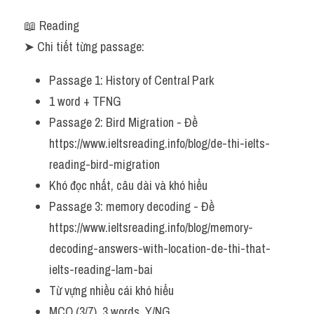
Listening
📖 Reading
➤ Chi tiết từng passage:
Speaking
Passage 1: History of Central Park
Writing
1 word + TFNG
Reading
Passage 2: Bird Migration - Đề 
https://www.ieltsreading.info/blog/de-thi-ielts-
Homepage
reading-bird-migration
Khó đọc nhất, câu dài và khó hiểu
Passage 3: memory decoding - Đề 
https://www.ieltsreading.info/blog/memory-
decoding-answers-with-location-de-thi-that-
ielts-reading-lam-bai
Từ vựng nhiều cái khó hiểu
MCQ (3/7), 3 words, Y/NG.