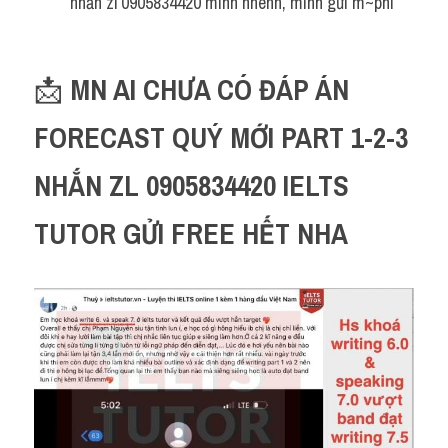
nhắn zl 0905834420 mình nhenn, mình gửi m~phí
📩 
MN AI CHƯA CÓ ĐÁP ÁN 
FORECAST QUÝ MỚI PART 1-2-3 
NHẮN ZL 0905834420 IELTS 
TUTOR GỬI FREE HẾT NHA 