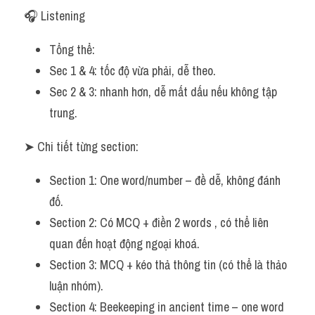
Adv
🎧 Listening
Cách dùng từ
Tổng thể:
Sec 1 & 4: tốc độ vừa phải, dễ theo.
Từ vựng theo tiền tố
Sec 2 & 3: nhanh hơn, dễ mất dấu nếu không tập 
Task 1
trung.
Ngân hàng đề thi máy
➤ Chi tiết từng section:
Phân biệt từ
Section 1: One word/number – đề dễ, không đánh 
đố.
Report đề thi thật IELTS
Section 2: Có MCQ + điền 2 words , có thể liên 
Advice
quan đến hoạt động ngoại khoá.
Section 3: MCQ + kéo thả thông tin (có thể là thảo 
IELTS Advice
luận nhóm).
Đề thi thật Task 2
Section 4: Beekeeping in ancient time – one word