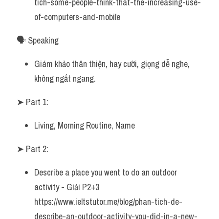
tich-some-people-think-that-the-increasing-use-
of-computers-and-mobile
🗣️ Speaking
Giám khảo thân thiện, hay cười, giọng dễ nghe, 
không ngắt ngang.
➤ Part 1:
Living, Morning Routine, Name
➤ Part 2:
Describe a place you went to do an outdoor 
activity - Giải P2+3 
https://www.ieltstutor.me/blog/phan-tich-de-
describe-an-outdoor-activity-you-did-in-a-new-