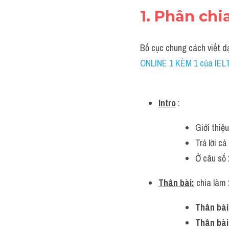
1. Phân chi
Bố cục chung cách viết 
ONLINE 1 KÈM 1 của IE
Intro
 : 
Giới thiệ
Trả lời cả
Ở câu số 2
Thân bài:
 chia làm 
Thân bài
Thân bài