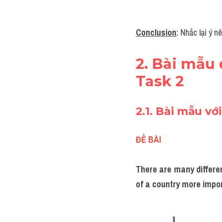
Conclusion
: Nhắc lại ý 
2. Bài mẫu
Task 2
2.1. Bài mẫu vớ
ĐỀ BÀI 
There are many differen
of a country more impo