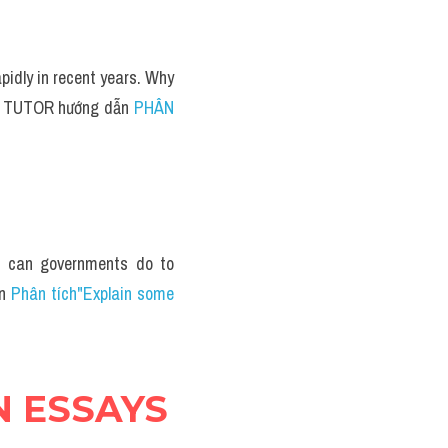
pidly in recent years. Why 
TS TUTOR hướng dẫn 
PHÂN 
 can governments do to 
n 
Phân tích"Explain some 
ON ESSAYS