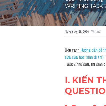
WRITING TASK 
·
November 29, 2024
Writing
Bên cạnh 
Hướng dẫn đề th
sửa của học sinh đi thi)
,
Task 2 như sau, thí sinh c
I. KIẾN 
QUESTIO