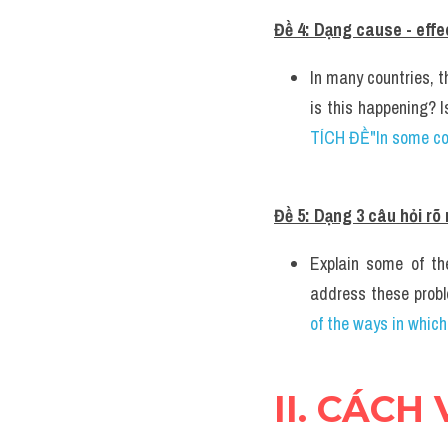
Đề 4: Dạng cause - effe
In many countries, t
is this happening? 
TÍCH ĐỀ"In some coun
Đề 5: Dạng 3 câu hỏi rõ 
Explain some of t
address these prob
of the ways in which
II. CÁCH