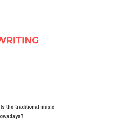
WRITING 
s the traditional music 
 nowadays?