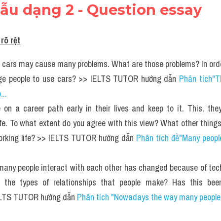
ẫu dạng 2 - Question essay
rõ rệt
f cars may cause many problems. What are those problems? In order
ge people to use cars? >> IELTS TUTOR hướng dẫn 
Phân tích"Th
..
on a career path early in their lives and keep to it. This, the
ife. To what extent do you agree with this view? What other things 
orking life? >> IELTS TUTOR hướng dẫn 
Phân tích đề"Many people
ny people interact with each other has changed because of tech
d the types of relationships that people make? Has this been
ELTS TUTOR hướng dẫn 
Phân tích "Nowadays the way many people i