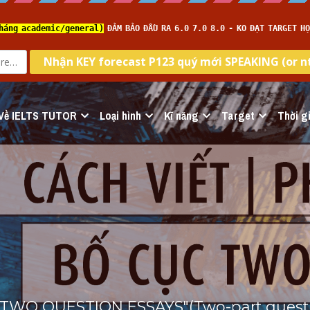
Về IELTS TUTOR
Loại hình
Kĩ năng
Target
Thời gi
"TWO QUESTION ESSAYS"(Two-part questio