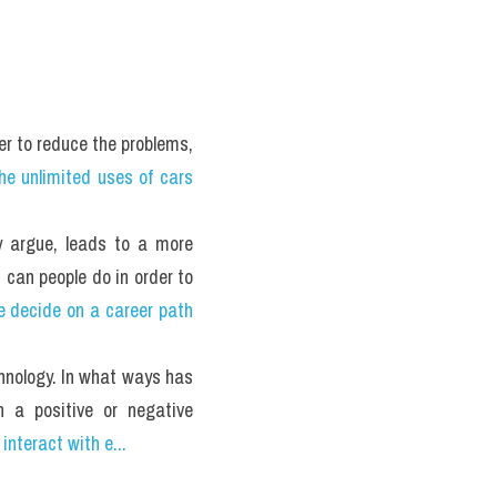
 to reduce the problems, 
e unlimited uses of cars 
y argue, leads to a more 
can people do in order to 
 decide on a career path 
nology. In what ways has 
 a positive or negative 
nteract with e...