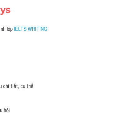
ays
nh lớp 
IELTS WRITING 
 chi tiết, cụ thể
u hỏi