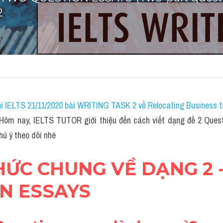
2
i IELTS 21/11/2020 bài WRITING TASK 2 về Relocating Business to
 Hôm nay, IELTS TUTOR giới thiệu đến cách viết dạng đề 2 Quest
hú ý theo dõi nhé
THỨC CHUNG VỀ DẠNG 2 -
N ESSAYS