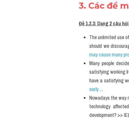
3. Các đề m
Đề 1,2,3: Dạng 2 câu hỏi 
The unlimited use o
should we discoura
may cause many pro.
Many people decide 
satisfying working l
have a satisfying w
early ...
Nowadays the way ma
technology affecte
development? >> I