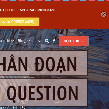
an thi
Blog
…
HỌC THỬ →
n) IELTS 