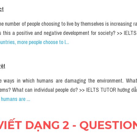
ct
he number of people choosing to live by themselves is increasing ra
Is this a positive and negative development for society? >> IEL
tries, more people choose to l...
rệt
he ways in which humans are damaging the environment. What
lems? What can individual people do? >> IELTS TUTOR hướng dẫ
 humans are ...
 VIẾT DẠNG 2 - QUESTI