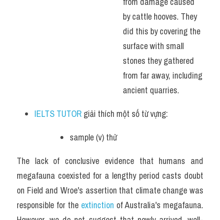
from damage caused 
by cattle hooves. They 
did this by covering the 
surface with small 
stones they gathered 
from far away, including 
ancient quarries.
IELTS TUTOR
 giải thích một số từ vựng:
sample (v) thử 
The lack of conclusive evidence that humans and 
megafauna coexisted for a lengthy period casts doubt 
on Field and Wroe's assertion that climate change was 
responsible for the
 extinction
 of Australia's megafauna. 
However, we do not suggest that newly arrived, well-