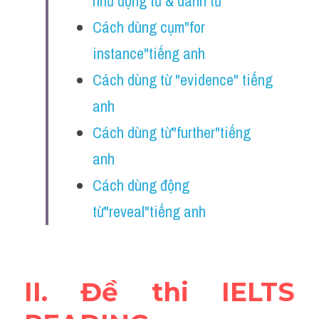
như động từ & danh từ
Adv
Cách dùng cụm"for 
Cách dùng từ
instance"tiếng anh
Cách dùng từ "evidence" tiếng 
Từ vựng theo tiền tố
anh
Task 1
Cách dùng từ"further"tiếng 
Ngân hàng đề thi máy
anh
Phân biệt từ
Cách dùng động 
từ"reveal"tiếng anh 
Report đề thi thật IELTS
Advice
IELTS Advice
II. Đề thi IELTS 
Đề thi thật Task 2