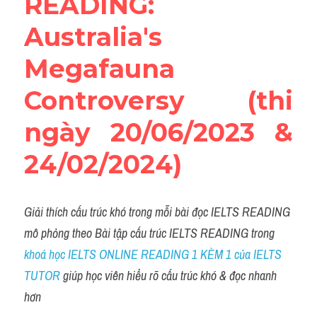
READING: 
Listening
Australia's 
Speaking
Megafauna 
Writing
Controversy (thi 
Reading
ngày 20/06/2023 & 
Homepage
24/02/2024)
Giải thích cấu trúc khó trong mỗi bài đọc IELTS READING 
mô phỏng theo Bài tập cấu trúc IELTS READING trong 
khoá học IELTS ONLINE READING 1 KÈM 1 của IELTS 
TUTOR
 giúp học viên hiểu rõ cấu trúc khó & đọc nhanh 
hơn