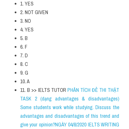
1. YES
2. NOT GIVEN
3. NO
4. YES
5. B
6. F
7. D
8. C
9. G
10. A
11. B >> IELTS TUTOR 
PHÂN TÍCH ĐỀ THI THẬT 
TASK 2 (dạng advantages & disadvantages) 
Some students work while studying. Discuss the 
advantages and disadvantages of this trend and 
give your opinion?NGÀY 04/8/2020 IELTS WRITING 