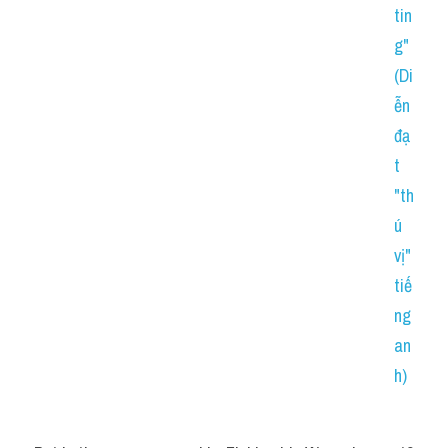
tin
g"
(Di
ễn 
đạ
t 
"th
ú 
vị" 
tiế
ng 
an
h)