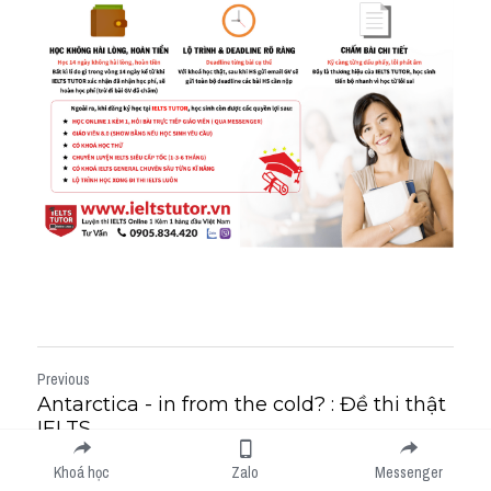
Previous
Antarctica - in from the cold? : Đề thi thật
IELTS...
Next
Khoá học
Zalo
Messenger
Computer Games for Preschoolers: