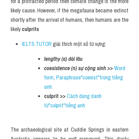
for a protracted period then climate change is the more 
likely cause. However, if the megafauna became extinct 
shortly after the arrival of humans, then humans are the 
likely 
culprits
IELTS TUTOR
 giải thích một số từ vựng:
lengthy (a) dài lâu 
coexistence (n) sự cộng sinh >> 
Word 
form, Paraphrase"coexist"trong tiếng 
anh
culprit >> 
Cách dùng danh 
từ"culprit"tiếng anh
The archaeological site at Cuddie Springs in eastern 
Australia appears to be well preserved. This dusty 