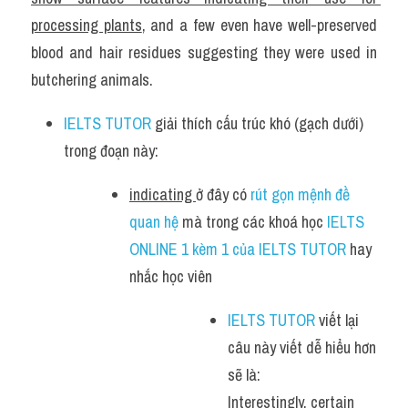
processing plants
, and a few even have well-preserved 
blood and hair residues suggesting they were used in 
butchering animals.
IELTS TUTOR
 giải thích cấu trúc khó (gạch dưới) 
trong đoạn này:
indicating 
ở đây có 
rút gọn mệnh đề 
quan hệ
 mà trong các khoá học 
IELTS 
ONLINE 1 kèm 1 của IELTS TUTOR
 hay 
nhắc học viên 
IELTS TUTOR
 viết lại 
câu này viết dễ hiểu hơn 
sẽ là:  
Interestingly, certain 