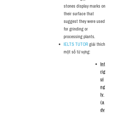
stones display marks on 
their surface that 
suggest they were used 
for grinding or 
processing plants.
IELTS TUTOR
 giải thích 
một số từ vựng:
Int
rig
ui
ng
ly 
(a
dv