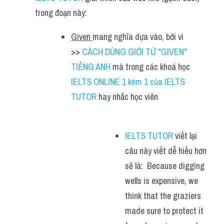
trong đoạn này:
Given 
mang nghĩa dựa vào, bởi vì 
>> 
CÁCH DÙNG GIỚI TỪ "GIVEN" 
TIẾNG ANH
 mà trong các khoá học 
IELTS ONLINE 1 kèm 1 của IELTS 
TUTOR
 hay nhắc học viên
IELTS TUTOR
 viết lại 
câu này viết dễ hiểu hơn 
sẽ là:  Because digging 
wells is expensive, we 
think that the graziers 
made sure to protect it 