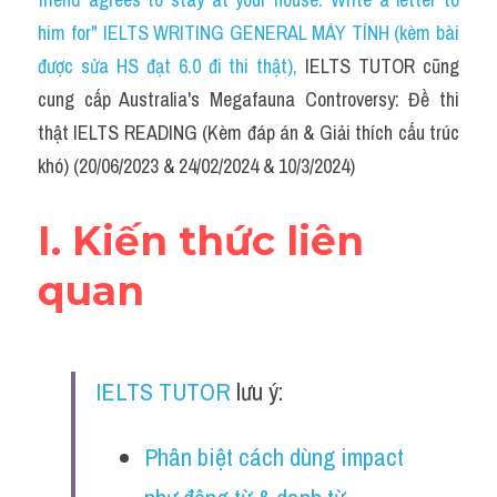
Grammar
him for" IELTS WRITING GENERAL MÁY TÍNH (kèm bài 
Collocation
được sửa HS đạt 6.0 đi thi thật)
, 
IELTS TUTOR cũng 
cung cấp Australia's Megafauna Controversy: Đề thi 
Cách paraphrase
thật IELTS READING (Kèm đáp án & Giải thích cấu trúc 
Part 2
khó) (20/06/2023 & 24/02/2024 & 10/3/2024)
Noun
I. Kiến thức liên 
Verb
quan
Cấu trúc câu
Giải đề THPT
IELTS TUTOR
 lưu ý:
Report đề thi thật IELTS GENERAL
Phân biệt cách dùng impact 
Đề thi thật Task 1