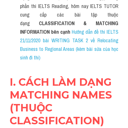
Grammar
phần thi IELTS Reading, hôm nay IELTS TUTOR 
cung cấp các bài tập thuộc 
Collocation
dạng 
CLASSIFICATION & MATCHING 
Cách paraphrase
INFORMATION bên cạnh 
Hướng dẫn đề thi IELTS 
21/11/2020 bài WRITING TASK 2 về Relocating 
Part 2
Business to Regional Areas (kèm bài sửa của học 
Noun
sinh đi thi)
Verb
I. CÁCH LÀM DẠNG 
Cấu trúc câu
MATCHING NAMES 
Giải đề THPT
(THUỘC 
Report đề thi thật IELTS GENERAL
CLASSIFICATION)
Đề thi thật Task 1