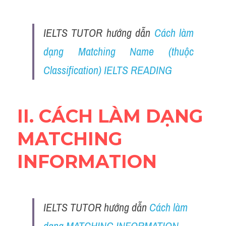
Adv
IELTS TUTOR hướng dẫn 
Cách làm 
Cách dùng từ
dạng Matching Name (thuộc 
Từ vựng theo tiền tố
Classification) IELTS READING
Task 1
Ngân hàng đề thi máy
II. CÁCH LÀM DẠNG 
Phân biệt từ
MATCHING 
Report đề thi thật IELTS
INFORMATION
Advice
IELTS Advice
IELTS TUTOR hướng dẫn 
Cách làm 
Đề thi thật Task 2