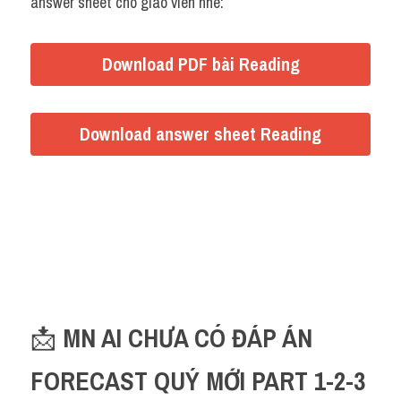
answer sheet cho giáo viên nhé:
Download PDF bài Reading
Download answer sheet Reading
https://docs.google.com/document/d/11IpFkxjFqO1Uh0bi
pxEA07Nm71LIWb22/edit?
usp=sharing&ouid=106246969311592614705&rtpof=true
&sd=true
📩 
MN AI CHƯA CÓ ĐÁP ÁN 
FORECAST QUÝ MỚI PART 1-2-3 