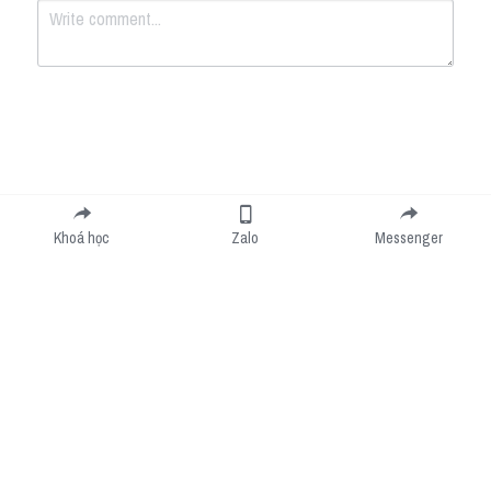
Submit
Cancel
Khoá học
Zalo
Messenger
Cookie Use
We use cookies to improve browsing experience, security, and data collection. By