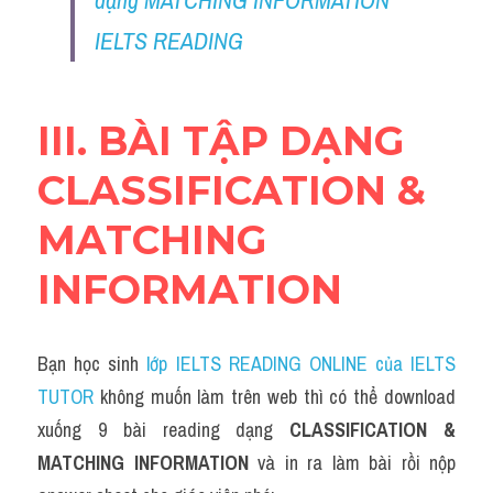
dạng MATCHING INFORMATION 
Listening
IELTS READING
Speaking
III. BÀI TẬP DẠNG 
Writing
CLASSIFICATION & 
Reading
MATCHING 
Homepage
INFORMATION
Bạn học sinh 
lớp IELTS READING ONLINE của IELTS 
TUTOR
 không muốn làm trên web thì có thể download 
xuống 9 bài reading dạng 
CLASSIFICATION & 
MATCHING INFORMATION
và in ra làm bài rồi nộp 