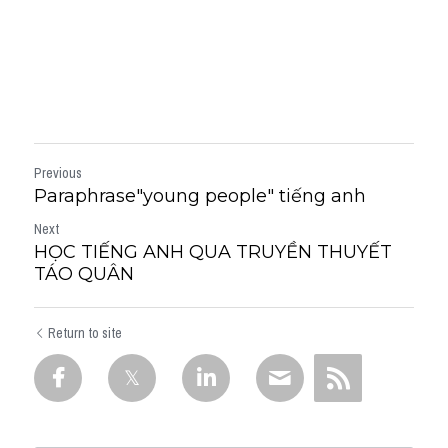
/d/1uAEfyfhKaVlPtOU5PNph_RdsT
mNVSjTy/edit#heading=h.gjdgxs
Previous
Paraphrase"young people" tiếng anh
Next
HỌC TIẾNG ANH QUA TRUYỀN THUYẾT
TÁO QUÂN
Return to site