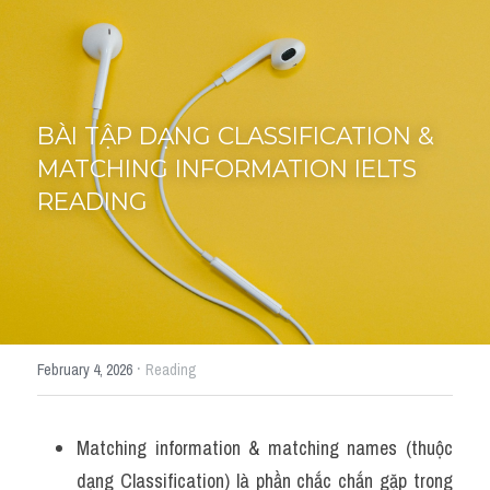
Cách diễn đạt
IELTS Videos - Ebook
HỌC THỬ →
BÀI TẬP DẠNG CLASSIFICATION & 
Điểm báo
MATCHING INFORMATION IELTS 
Adj
READING
Idiom
Khác
Từ vựng theo topic
·
February 4, 2026
Reading
Từ vựng theo Topic
Matching information & matching names (thuộc 
Vocabulary - Grammar
dạng Classification) là phần chắc chắn gặp trong 