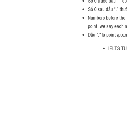
Số 0 trước dấu “.” c
Số 0 sau dấu “.” thư
Numbers before the d
point, we say each n
Dấu “.” là point /pɔɪn
IELTS TU