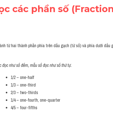
ọc các phần số (Fraction
nh từ hai thành phần phía trên dấu gạch (tử số) và phía dưới dấu g
c đọc như số đếm, mẫu số đọc như số thứ tự.
1/2 – one-half
1/3 – one-third
2/3 – two-thirds
1/4 – one-fourth, one-quarter
4/5 – four-fifths