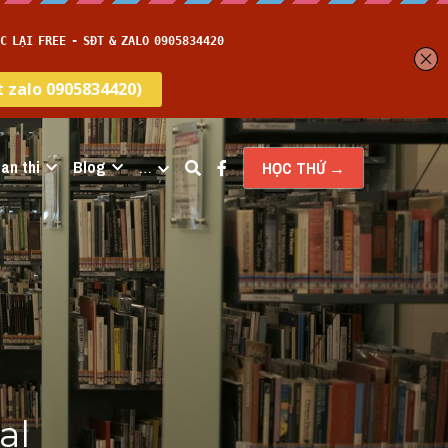
an thi
Blog
…
HỌC THỬ →
l 