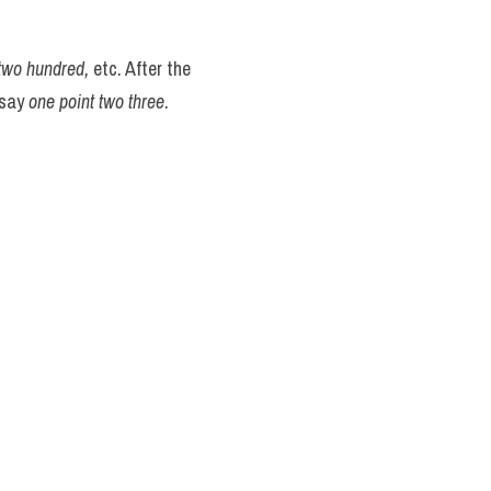
, two hundred,
 etc. After the 
 say 
one point two three
.