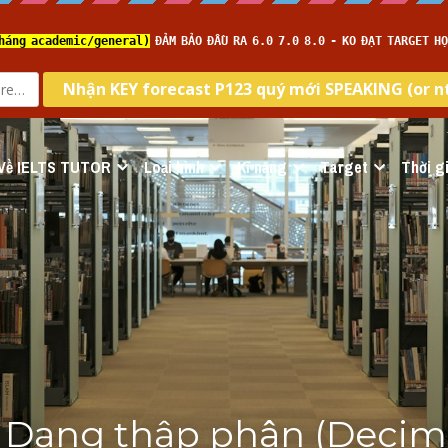
Về IELTS TUTOR
Loại hình
Kĩ năng
Target
Thời gi
 Dạng thập phân (Decima