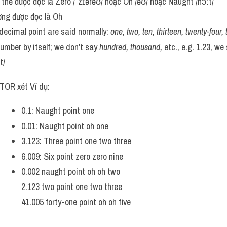
ó thể được đọc là Zero /ˈzɪərəʊ/ hoặc Oh /əʊ/ hoặc Naught /nɔːt/
ờng được đọc là Oh
ecimal point are said normally: 
one, two, ten, thirteen, twenty-four
umber by itself; we don't say 
hundred, thousand,
 etc., e.g. 1.23, we
t/
TOR xét Ví dụ:
0.1: Naught point one
0.01: Naught point oh one
3.123: Three point one two three
6.009: Six point zero zero nine
0.002 naught point oh oh two
2.123 two point one two three
41.005 forty-one point oh oh five