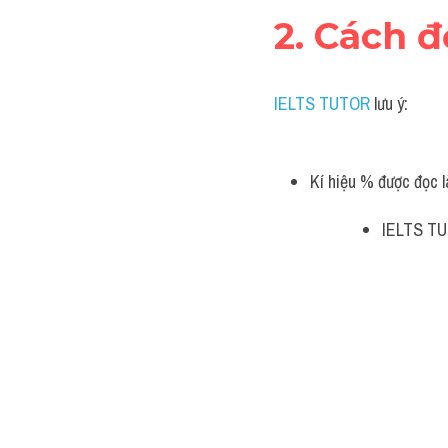
2. Cách đ
IELTS TUTOR
 lưu ý:
Kí hiệu % được đọc 
IELTS TU