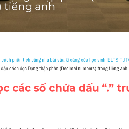
 tiếng anh
 
cách phân tích cũng như bài sửa kĩ càng của học sinh IELTS TUTO
dẫn cách đọc Dạng thập phân (Decimal numbers) trong tiếng anh
ọc các số chứa dấu “.” t