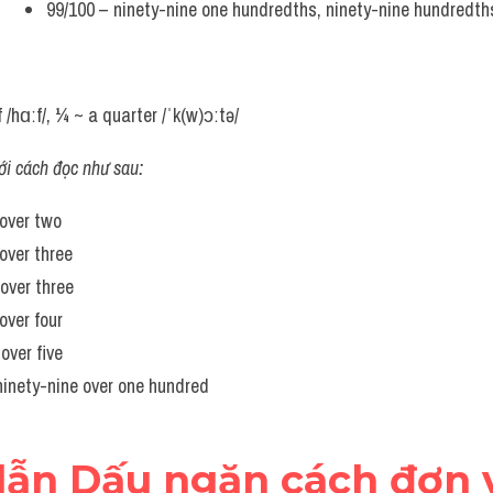
99/100 – ninety-nine one hundredths, ninety-nine hundredth
 /hɑːf/, ¼ ~ a quarter /ˈk(w)ɔːtə/
ới cách đọc như sau:
 over two
over three
 over three
over four
 over five
ninety-nine over one hundred
ẫn Dấu ngăn cách đơn vị