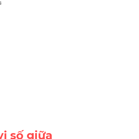
s
 số giữa 