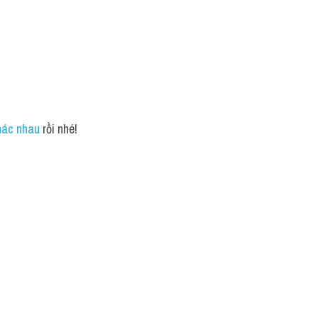
hác nhau
 rồi nhé!