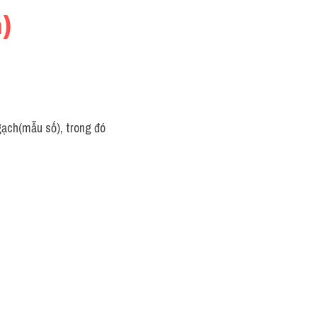
)
ạch(mẫu số), trong đó 