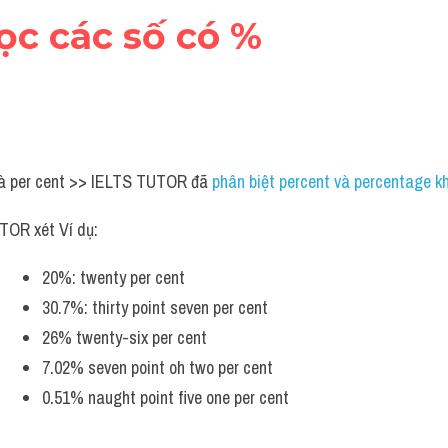
ọc các số có %
là per cent >> IELTS TUTOR đã 
phân biệt percent và percentage k
TOR xét Ví dụ:
20%: twenty per cent
30.7%: thirty point seven per cent
26% twenty-six per cent
7.02% seven point oh two per cent
0.51% naught point five one per cent