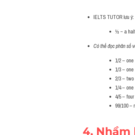
IELTS TUTOR lưu ý: 
½ ~ a half
Có thể đọc phân số v
1/2 – one
1/3 – one 
2/3 – two
1/4 – one 
4/5 – four
99/100 – 
4. Nhầm l