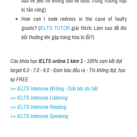
bảo vệ yếu thì không bảo vệ được trong trường hợp 
bị tấn công)
How can I seek redress in the case of faulty 
goods? (
IELTS TUTOR
 giải thích: Làm sao để đòi 
bồi thường khi gặp hàng hóa bị lỗi?)
Các khóa học 
IELTS online 1 kèm 1
 - 100% cam kết đạt 
target 6.0 - 7.0 - 8.0 - Đảm bảo đầu ra - Thi không đạt, học 
lại FREE
>> IELTS Intensive Writing - Sửa bài chi tiết
>> IELTS Intensive Listening
>> IELTS Intensive Reading
>> IELTS 
Intensive Speaking