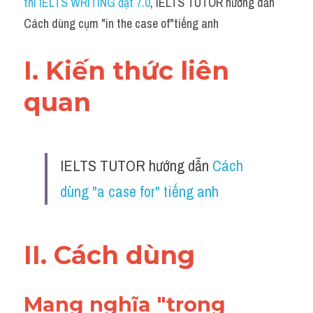
thi IELTS WRITING đạt 7.0
, IELTS TUTOR hướng dẫn 
Grammar
Cách dùng cụm "in the case of"tiếng anh
Collocation
I. Kiến thức liên 
Cách paraphrase
quan 
Part 2
Noun
IELTS TUTOR hướng dẫn 
Cách 
Verb
dùng "a case for" tiếng anh
Cấu trúc câu
Giải đề THPT
II. Cách dùng 
Report đề thi thật IELTS GENERAL
Đề thi thật Task 1
Mang nghĩa "trong 