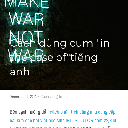
Cách diễn đạt
IELTS Videos - Ebook
HỌC THỬ →
Điểm báo
Cách dùng cụm "in 
Adj
the case of"tiếng 
Idiom
anh
Khác
Từ vựng theo topic
·
December 6, 2021
Cách dùng từ
Từ vựng theo Topic
Bên cạnh hướng dẫn 
cách phân tích cũng như cung cấp 
Vocabulary - Grammar
bài sửa cho bài viết học sinh IELTS TUTOR hôm 22/8 đi 