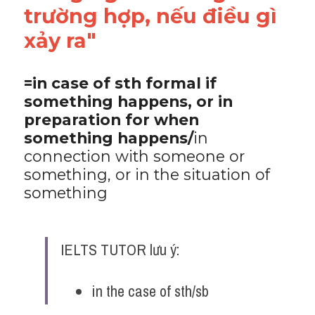
trường hợp, nếu điều gì 
Adv
xảy ra"
Cách dùng từ
Từ vựng theo tiền tố
=in case of sth formal if 
something happens, or in 
Task 1
preparation for when 
something happens/
in 
Ngân hàng đề thi máy
connection with someone or 
something, or in the situation of 
Phân biệt từ
something
Report đề thi thật IELTS
Advice
IELTS TUTOR lưu ý:
IELTS Advice
in the case of sth/sb
Đề thi thật Task 2