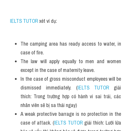
Listening
IELTS TUTOR 
xét ví dụ:
Speaking
Writing
The camping area has ready access to water, in 
Reading
case of fire. 
The law will apply equally to men and women 
Homepage
except in the case of maternity leave.
In the case of gross misconduct employees will be 
dismissed immediately. (
IELTS TUTOR
 giải 
thích: Trong trường hợp có hành vi sai trái, các 
nhân viên sẽ bị sa thải ngay)
A weak protective barrage is no protection in the 
case of attack. (
IELTS TUTOR
 giải thích: Lưới lửa 