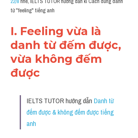
22/8
 nhé, IELTS TUTOR hướng dẫn kĩ Cách dùng danh 
Grammar
từ "feeling" tiếng anh
Collocation
I. Feeling vừa là 
Cách paraphrase
danh từ đếm được, 
Part 2
vừa không đếm 
Noun
được 
Verb
Cấu trúc câu
IELTS TUTOR hướng dẫn 
Danh từ 
Giải đề THPT
đếm được & không đếm được tiếng 
Report đề thi thật IELTS GENERAL
anh
Đề thi thật Task 1