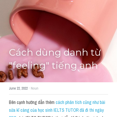
Cách diễn đạt
IELTS Videos - Ebook
HỌC THỬ →
Điểm báo
Adj
Cách dùng danh từ 
Idiom
"feeling" tiếng anh
Khác
Từ vựng theo topic
·
June 22, 2022
Noun
Từ vựng theo Topic
Bên cạnh hướng dẫn thêm 
cách phân tích cũng như bài 
Vocabulary - Grammar
sửa kĩ càng của học sinh IELTS TUTOR đã đi thi ngày 