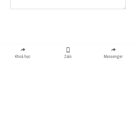
Submit
Cancel
Khoá học
Zalo
Messenger
Cookie Use
We use cookies to improve browsing experience, security, and data collection. By
accepting, you agree to the use of cookies for advertising and analytics. You can change
your cookie settings at any time.
Learn More