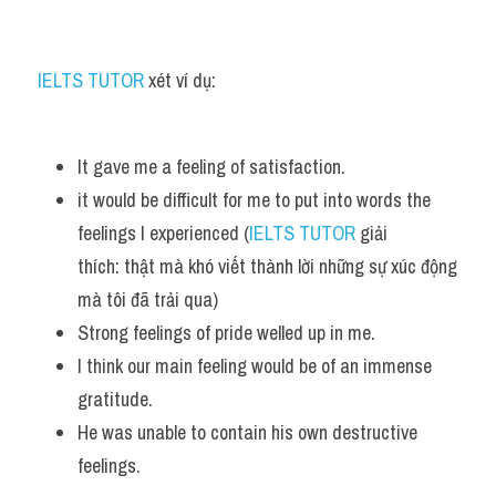
Listening
IELTS TUTOR
 xét ví dụ:
Speaking
Writing
It gave me a feeling of satisfaction.
Reading
it would be difficult for me to put into words the 
feelings I experienced (
IELTS TUTOR
 giải 
Homepage
thích: thật mà khó viết thành lời những sự xúc động 
mà tôi đã trải qua)
Strong feelings of pride welled up in me. 
I think our main feeling would be of an immense 
gratitude. 
He was unable to contain his own destructive 
feelings.