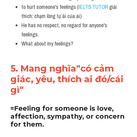
to hurt someone's feelings (
IELTS TUTOR
 giải 
thích: chạm lòng tự ái của ai)
He has no respect, no regard for anyone's 
feelings. 
What about my feelings?
5. Mang nghĩa"có cảm 
giác, yêu, thích ai đó/cái 
gì"
=Feeling for someone is love, 
affection, sympathy, or concern 
for them.