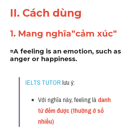
Adv
II. Cách dùng 
Cách dùng từ
1. Mang nghĩa"cảm xúc"
Từ vựng theo tiền tố
Task 1
=A feeling is an emotion, such as 
anger or happiness.
Ngân hàng đề thi máy
Phân biệt từ
IELTS TUTOR
 lưu ý:
Report đề thi thật IELTS
Với nghĩa này, feeling là 
danh 
Advice
từ đếm được (thường ở số 
IELTS Advice
nhiều)
Đề thi thật Task 2