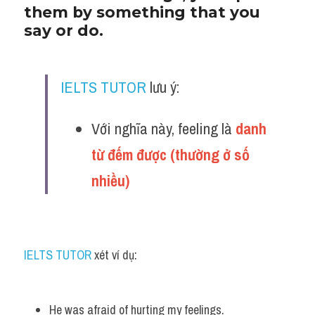
them by something that you 
say or do.
IELTS TUTOR
 lưu ý:
Với nghĩa này, feeling là 
danh 
từ đếm được (thường ở số 
nhiều)
IELTS TUTOR
 xét ví dụ:
He was afraid of hurting my feelings. 