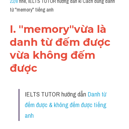
22/8
 nhé, IELTS TUTOR hướng dẫn kĩ Cách dùng danh 
Grammar
từ "memory" tiếng anh
Collocation
I. "memory"vừa là 
Cách paraphrase
danh từ đếm được 
Part 2
vừa không đếm 
Noun
được
Verb
Cấu trúc câu
IELTS TUTOR hướng dẫn 
Danh từ 
Giải đề THPT
đếm được & không đếm được tiếng 
Report đề thi thật IELTS GENERAL
anh
Đề thi thật Task 1