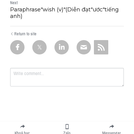
Next
Paraphrase"wish (v)"(Diễn đạt"ước"tiếng
anh)
Return to site
Submit
Cancel
Khoá học
Zalo
Messenger