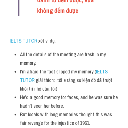
danh từ đếm được, vừa 
Listening
không đếm được 
Speaking
Writing
IELTS TUTOR
 xét ví dụ:
Reading
All the details of the meeting are fresh in my 
Homepage
memory. 
I'm afraid the fact slipped my memory (
IELTS 
TUTOR
 giải thích:  tôi e rằng sự kiện đó đã trượt 
khỏi trí nhớ của tôi)
He'd a good memory for faces, and he was sure he 
hadn't seen her before. 
But locals with long memories thought this was 
fair revenge for the injustice of 1961. 