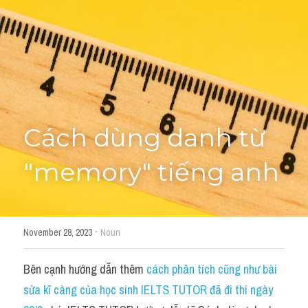
Cách diễn đạt
IELTS Videos - Ebook
HỌC THỬ →
Điểm báo
Adj
Cách dùng danh từ 
Idiom
"memory" tiếng anh
Khác
Từ vựng theo topic
·
November 28, 2023
Noun
Từ vựng theo Topic
Bên cạnh hướng dẫn thêm 
cách phân tích cũng như bài 
Vocabulary - Grammar
sửa kĩ càng của học sinh IELTS TUTOR đã đi thi ngày 