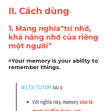
Adv
II. Cách dùng 
Cách dùng từ
1. Mang nghĩa"trí nhớ, 
Từ vựng theo tiền tố
khả năng nhớ của riêng 
Task 1
một người"
Ngân hàng đề thi máy
=Your memory is your ability to 
Phân biệt từ
remember things.
Report đề thi thật IELTS
Advice
IELTS TUTOR
 lưu ý:
IELTS Advice
Với nghĩa này, memory 
vừa là 
Đề thi thật Task 2