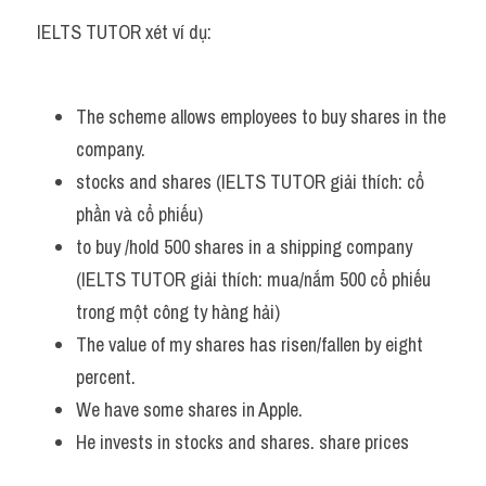
IELTS TUTOR xét ví dụ:
Listening
Speaking
The scheme allows employees to buy shares in the 
Writing
company.
stocks and shares (IELTS TUTOR giải thích: cổ 
Reading
phần và cổ phiếu) 
Homepage
to buy /hold 500 shares in a shipping company 
(IELTS TUTOR giải thích: mua/nắm 500 cổ phiếu 
trong một công ty hàng hải)
The value of my shares has risen/fallen by eight 
percent. 
We have some shares in Apple. 
He invests in stocks and shares. share prices