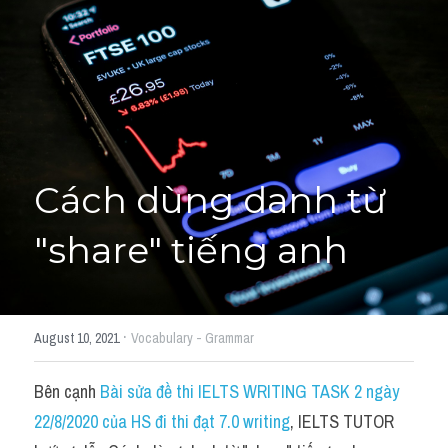
Cách diễn đạt
IELTS Videos - Ebook
HỌC THỬ →
Điểm báo
Adj
Cách dùng danh từ 
Idiom
"share" tiếng anh
Khác
Từ vựng theo topic
·
August 10, 2021
Vocabulary - Grammar
Từ vựng theo Topic
Bên cạnh 
Bài sửa đề thi IELTS WRITING TASK 2 ngày 
Vocabulary - Grammar
22/8/2020 của HS đi thi đạt 7.0 writing
, IELTS TUTOR 