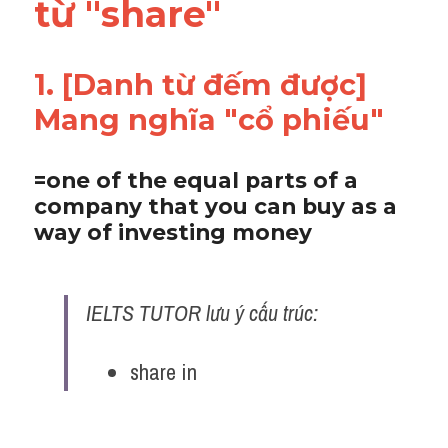
từ "share"
Adv
Cách dùng từ
1. [Danh từ đếm được]
Từ vựng theo tiền tố
Mang nghĩa "cổ phiếu" 
Task 1
=one of the equal parts of a 
Ngân hàng đề thi máy
company that you can buy as a 
way of investing money 
Phân biệt từ
Report đề thi thật IELTS
IELTS TUTOR lưu ý cấu trúc:
Advice
share in
IELTS Advice
Đề thi thật Task 2