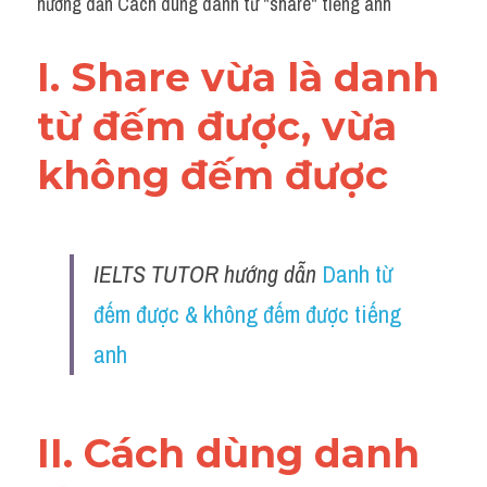
hướng dẫn Cách dùng danh từ "share" tiếng anh
Grammar
Collocation
I. Share vừa là danh 
Cách paraphrase
từ đếm được, vừa 
Part 2
không đếm được 
Noun
Verb
IELTS TUTOR hướng dẫn 
Danh từ 
Cấu trúc câu
đếm được & không đếm được tiếng 
anh
Giải đề THPT
Report đề thi thật IELTS GENERAL
II. Cách dùng danh 
Đề thi thật Task 1