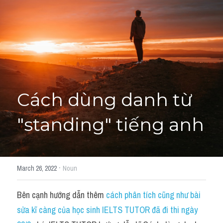
Cách diễn đạt
IELTS Videos - Ebook
HỌC THỬ →
Điểm báo
Adj
Cách dùng danh từ 
Idiom
"standing" tiếng anh
Khác
Từ vựng theo topic
·
March 26, 2022
Noun
Từ vựng theo Topic
Bên cạnh hướng dẫn thêm 
cách phân tích cũng như bài 
Vocabulary - Grammar
sửa kĩ càng của học sinh IELTS TUTOR đã đi thi ngày 