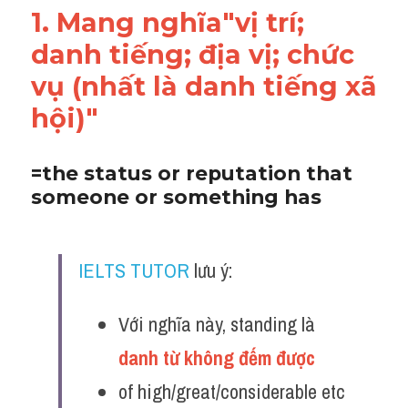
1. Mang nghĩa"vị trí; 
Adv
danh tiếng; địa vị; chức 
Cách dùng từ
vụ (nhất là danh tiếng xã 
Từ vựng theo tiền tố
hội)"
Task 1
=the status or reputation that 
Ngân hàng đề thi máy
someone or something has
Phân biệt từ
IELTS TUTOR
 lưu ý:
Report đề thi thật IELTS
Advice
Với nghĩa này, standing là 
IELTS Advice
danh từ không đếm được 
of high/great/considerable etc 
Đề thi thật Task 2