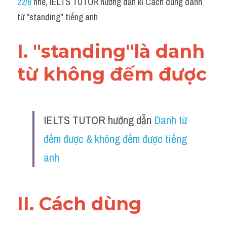
22/8
 nhé, IELTS TUTOR hướng dẫn kĩ Cách dùng danh 
Grammar
từ "standing" tiếng anh
Collocation
I. "standing"là danh 
Cách paraphrase
từ không đếm được
Part 2
Noun
IELTS TUTOR hướng dẫn 
Danh từ 
Verb
đếm được & không đếm được tiếng 
Cấu trúc câu
anh
Giải đề THPT
Report đề thi thật IELTS GENERAL
II. Cách dùng 
Đề thi thật Task 1