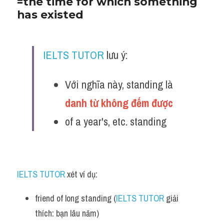
=the time for which something 
has existed
IELTS TUTOR
 lưu ý:
Với nghĩa này, standing là 
danh từ không đếm được 
of a year's, etc. standing
IELTS TUTOR
 xét ví dụ:
friend of long standing (
IELTS TUTOR
 giải 
thích: bạn lâu năm)