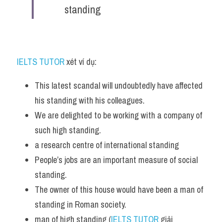
standing
Listening
Speaking
Writing
IELTS TUTOR
 xét ví dụ:
Reading
This latest scandal will undoubtedly have affected 
his standing with his colleagues.
Homepage
We are delighted to be working with a company of 
such high standing. 
a research centre of international standing
People’s jobs are an important measure of social 
standing. 
The owner of this house would have been a man of 
standing in Roman society.
man of high standing (
IELTS TUTOR
 giải 