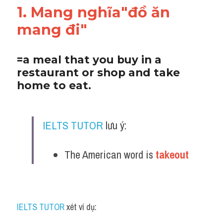
1. Mang nghĩa"đồ ăn 
Adv
mang đi"
Cách dùng từ
Từ vựng theo tiền tố
=a meal that you buy in a 
restaurant or shop and take 
Task 1
home to eat.
Ngân hàng đề thi máy
Phân biệt từ
IELTS TUTOR
 lưu ý:
Report đề thi thật IELTS
The American word is 
takeout
Advice
IELTS Advice
IELTS TUTOR
 xét ví dụ:
Đề thi thật Task 2