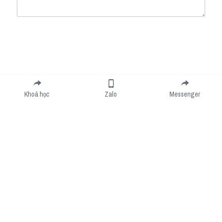
Submit
Cancel
Khoá học
Zalo
Messenger
Cookie Use
We use cookies to improve browsing experience, security, and data collection. By
accepting, you agree to the use of cookies for advertising and analytics. You can change
your cookie settings at any time.
Learn More