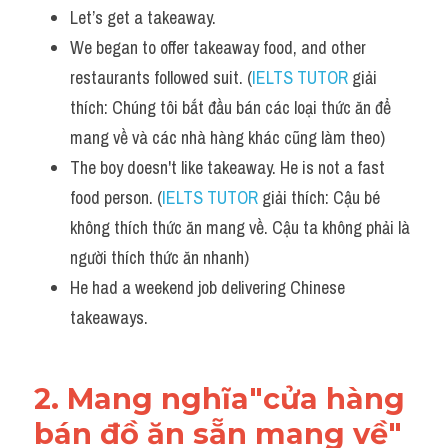
Let’s get a takeaway.
Listening
We began to offer takeaway food, and other 
restaurants followed suit. (
Speaking
IELTS TUTOR
 giải 
thích: Chúng tôi bắt đầu bán các loại thức ăn để 
Writing
mang về và các nhà hàng khác cũng làm theo)
The boy doesn't like takeaway. He is not a fast 
Reading
food person. (
IELTS TUTOR
 giải thích: Cậu bé 
Homepage
không thích thức ăn mang về. Cậu ta không phải là 
người thích thức ăn nhanh)
He had a weekend job delivering Chinese 
takeaways.
2. Mang nghĩa"cửa hàng 
bán đồ ăn sẵn mang về"