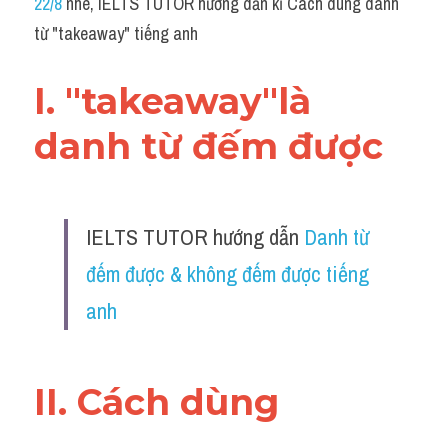
22/8
 nhé, IELTS TUTOR hướng dẫn kĩ Cách dùng danh 
Grammar
từ "takeaway" tiếng anh
Collocation
I. "takeaway"là 
Cách paraphrase
danh từ đếm được
Part 2
Noun
IELTS TUTOR hướng dẫn 
Danh từ 
Verb
đếm được & không đếm được tiếng 
Cấu trúc câu
anh
Giải đề THPT
Report đề thi thật IELTS GENERAL
II. Cách dùng 
Đề thi thật Task 1