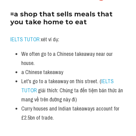
=a shop that sells meals that 
you take home to eat
IELTS TUTOR
 xét ví dụ:
We often go to a Chinese takeaway near our 
house.
a Chinese takeaway 
Let's go to a takeaway on this street. (
IELTS 
TUTOR
 giải thích: Chúng ta đến tiệm bán thức ăn 
mang về trên đường này đi)
Curry houses and Indian takeaways account for 
£2.5bn of trade.