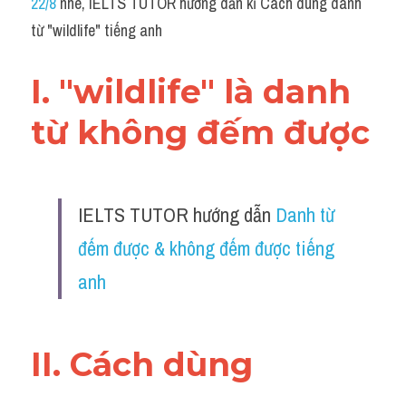
22/8
 nhé, IELTS TUTOR hướng dẫn kĩ Cách dùng danh 
Grammar
từ "wildlife" tiếng anh
Collocation
I. "wildlife" là danh 
Cách paraphrase
từ không đếm được
Part 2
Noun
IELTS TUTOR hướng dẫn 
Danh từ 
Verb
đếm được & không đếm được tiếng 
Cấu trúc câu
anh
Giải đề THPT
Report đề thi thật IELTS GENERAL
II. Cách dùng 
Đề thi thật Task 1