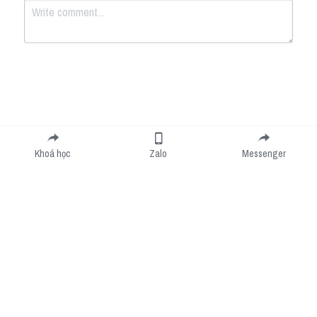
Submit
Cancel
Khoá học
Zalo
Messenger
Cookie Use
We use cookies to improve browsing experience, security, and data collection. By