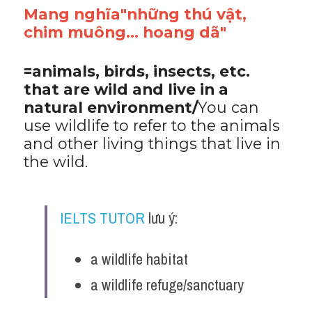
Mang nghĩa"những thú vật, 
Adv
chim muông... hoang dã"
Cách dùng từ
​=animals, birds, insects, etc. 
Từ vựng theo tiền tố
that are wild and live in a 
natural environment/
You can 
Task 1
use wildlife to refer to the animals 
Ngân hàng đề thi máy
and other living things that live in 
the wild.
Phân biệt từ
Report đề thi thật IELTS
IELTS TUTOR
 lưu ý:
Advice
a wildlife habitat 
IELTS Advice
a wildlife refuge/sanctuary
Đề thi thật Task 2