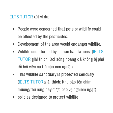
Listening
IELTS TUTOR
 xét ví dụ:
Speaking
People were concerned that pets or wildlife could 
Writing
be affected by the pesticides.
Reading
Development of the area would endanger wildlife. 
Wildlife undisturbed by human habitations. (
IELTS 
Homepage
TUTOR
 giải thích: Đời sống hoang dã không bị phá 
rối bởi việc cư trú của con người)
This wildlife sanctuary is protected seriously. 
(
IELTS TUTOR
 giải thích: Khu bảo tồn chim 
muông/thú rừng này được bảo vệ nghiêm ngặt)
policies designed to protect wildlife