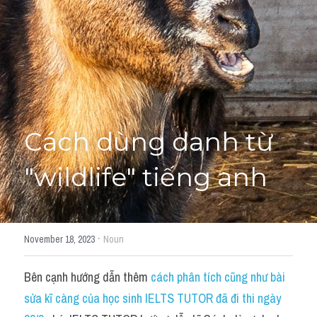
Cách diễn đạt
IELTS Videos - Ebook
HỌC THỬ →
Điểm báo
Adj
Cách dùng danh từ 
Idiom
"wildlife" tiếng anh
Khác
Từ vựng theo topic
·
November 18, 2023
Noun
Từ vựng theo Topic
Bên cạnh hướng dẫn thêm 
cách phân tích cũng như bài 
Vocabulary - Grammar
sửa kĩ càng của học sinh IELTS TUTOR đã đi thi ngày 