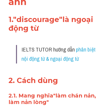
anh
Adv
Cách dùng từ
1."
discourage
"là ngoại 
động từ 
Từ vựng theo tiền tố
Task 1
IELTS TUTOR hướng dẫn 
phân biệt 
Ngân hàng đề thi máy
nội động từ & ngoại động từ
Phân biệt từ
Report đề thi thật IELTS
2. Cách dùng 
Advice
2.1. Mang nghĩa"làm chán nản, 
IELTS Advice
làm nản lòng"
Đề thi thật Task 2