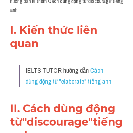
hướng dẫn kĩ thêm 
Cách dùng động từ"discourage"tiếng 
Grammar
anh
Collocation
I. Kiến thức liên 
Cách paraphrase
quan 
Part 2
Noun
IELTS TUTOR hướng dẫn 
Cách 
Verb
dùng động từ "elaborate" tiếng anh
Cấu trúc câu
Giải đề THPT
II. Cách dùng động 
Report đề thi thật IELTS GENERAL
từ"discourage"tiếng 
Đề thi thật Task 1