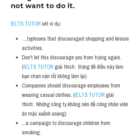
not want to do it.
IELTS TUTOR
 xét ví dụ:
 ...typhoons that discouraged shopping and leisure 
activities.
Don't let this discourage you from trying again. 
(
IELTS TUTOR
 giải thích:  Đừng để điều này làm 
bạn chán nản rồi không làm lại)
Companies should discourage employees from 
wearing casual clothes. (
IELTS TUTOR
 giải 
thích:  Những công ty không nên để công nhân viên 
ăn mặc xuềnh xoàng)
...a campaign to discourage children from 
smoking.