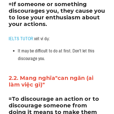
=If someone or something 
Listening
discourages you, they cause you 
to lose your enthusiasm about 
Speaking
your actions.
Writing
IELTS TUTOR
 xét ví dụ:
Reading
It may be difficult to do at first. Don't let this 
Homepage
discourage you.
2.2. Mang nghĩa"can ngăn (ai 
làm việc gì)"
=To discourage an action or to 
discourage someone from 
doing it means to make them 