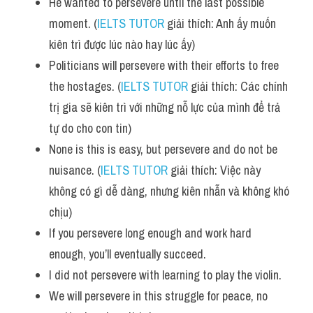
He wanted to persevere until the last possible 
moment. (
IELTS TUTOR
 giải thích: Anh ấy muốn 
kiên trì được lúc nào hay lúc ấy)
Politicians will persevere with their efforts to free 
the hostages. (
IELTS TUTOR
 giải thích: Các chính 
trị gia sẽ kiên trì với những nỗ lực của mình để trả 
tự do cho con tin)
None is this is easy, but persevere and do not be 
nuisance. (
IELTS TUTOR
 giải thích: Việc này 
không có gì dễ dàng, nhưng kiên nhẫn và không khó 
chịu)
If you persevere long enough and work hard 
enough, you’ll eventually succeed. 
I did not persevere with learning to play the violin. 
We will persevere in this struggle for peace, no 