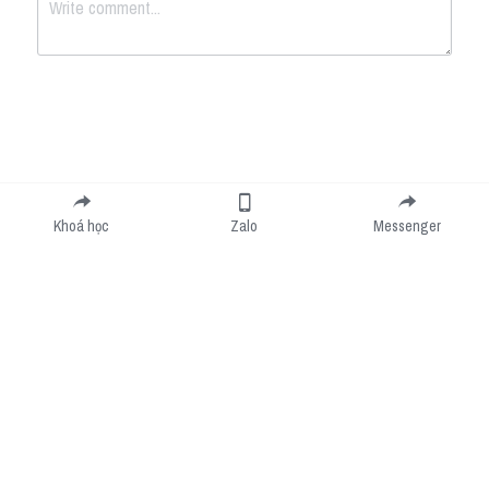
Submit
Cancel
Khoá học
Zalo
Messenger
Cookie Use
We use cookies to improve browsing experience, security, and data collection. By
accepting, you agree to the use of cookies for advertising and analytics. You can change