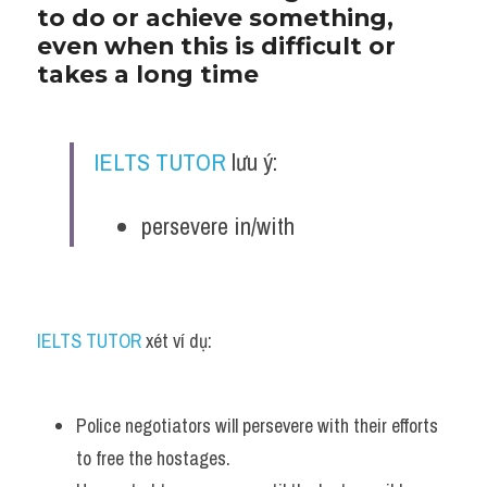
to do or achieve something, 
Listening
even when this is difficult or 
takes a long time
Speaking
Writing
IELTS TUTOR
 lưu ý:
Reading
persevere in/with
Homepage
IELTS TUTOR
 xét ví dụ:
Police negotiators will persevere with their efforts 
to free the hostages.