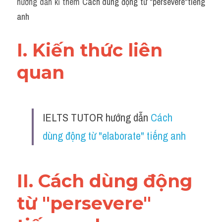
hướng dẫn kĩ thêm 
Cách dùng động từ "persevere"tiếng 
Grammar
anh
Collocation
I. Kiến thức liên 
Cách paraphrase
quan 
Part 2
Noun
IELTS TUTOR hướng dẫn 
Cách 
Verb
dùng động từ "elaborate" tiếng anh
Cấu trúc câu
Giải đề THPT
II. Cách dùng động 
Report đề thi thật IELTS GENERAL
từ "persevere" 
Đề thi thật Task 1