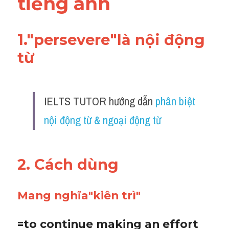
tiếng anh
Adv
Cách dùng từ
1."persevere"là nội động 
từ
Từ vựng theo tiền tố
Task 1
IELTS TUTOR hướng dẫn 
phân biệt 
Ngân hàng đề thi máy
nội động từ & ngoại động từ 
Phân biệt từ
Report đề thi thật IELTS
2. Cách dùng 
Advice
Mang nghĩa"kiên trì"
IELTS Advice
Đề thi thật Task 2
=to continue making an effort 