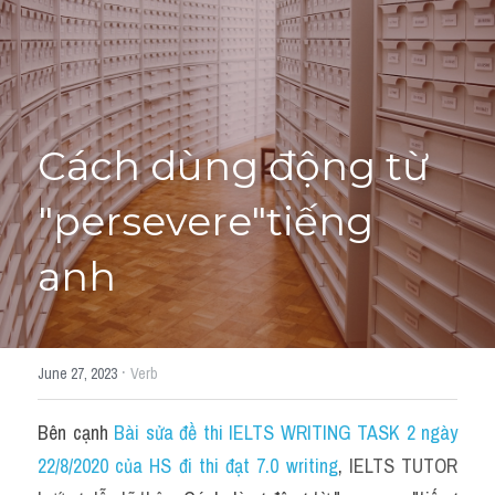
Cách diễn đạt
IELTS Videos - Ebook
HỌC THỬ →
Điểm báo
Cách dùng động từ 
Adj
"persevere"tiếng 
Idiom
anh
Khác
Từ vựng theo topic
·
June 27, 2023
Verb
Từ vựng theo Topic
Bên cạnh 
Bài sửa đề thi IELTS WRITING TASK 2 ngày 
Vocabulary - Grammar
22/8/2020 của HS đi thi đạt 7.0 writing
, 
IELTS TUTOR 